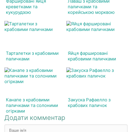
Фаршировані яйця
Лаваш з крабовими
креветками та
паличками та
кукурудзою
корейською морквою
Тарталетки з крабовими
Яйця фаршировані
паличками
крабовими паличками
Канапе з крабовими
Закуска Рафаелло з
паличками та солоними
крабових паличок
огірками
Додати комментар