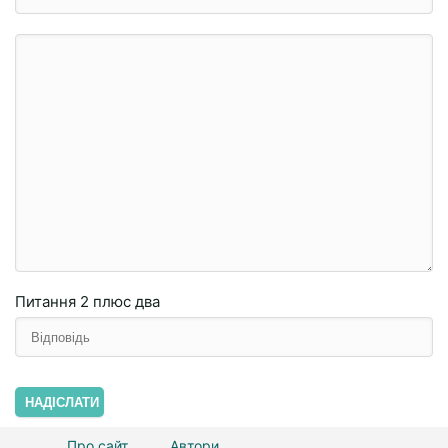
Питання
2 плюc двa
НАДІСЛАТИ
Про сайт
Автори