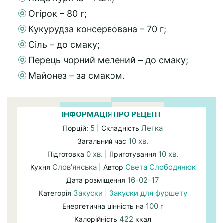
Огірок – 80 г;
Кукурудза консервована – 70 г;
Сіль – до смаку;
Перець чорний мелений – до смаку;
Майонез – за смаком.
ІНФОРМАЦІЯ ПРО РЕЦЕПТ
5
Легка
Порцій:
| Складність
10 хв.
Загальний час
0 хв.
10 хв.
Підготовка
| Приготування
Слов'янська
Света Слободянюк
Кухня
| Автор
16-02-17
Дата розміщення
Закуски
|
Закуски для фуршету
Категорія
100
Енергетична цінність на
г
422
Калорійність
ккал