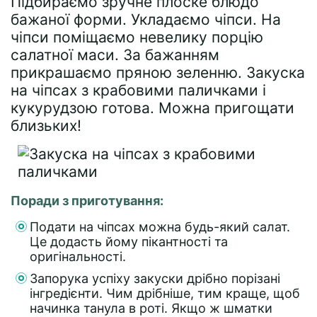
Підбираємо зручне плоске блюдо
бажаної форми. Укладаємо чіпси. На
чіпси поміщаємо невелику порцію
салатної маси. За бажанням
прикрашаємо пряною зеленню. Закуска
на чіпсах з крабовими паличками і
кукурудзою готова. Можна пригощати
близьких!
Поради з приготування:
Подати на чіпсах можна будь-який салат.
Це додасть йому пікантності та
оригінальності.
Запорука успіху закуски дрібно порізані
інгредієнти. Чим дрібніше, тим краще, щоб
начинка танула в роті. Якщо ж шматки