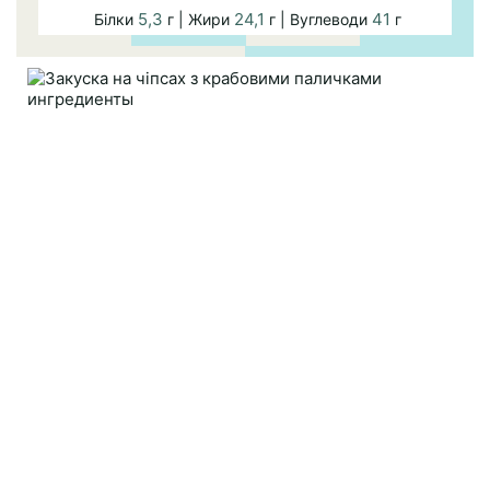
5,3
24,1
41
Білки
г | Жири
г | Вуглеводи
г