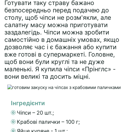
Готувати таку страву бажано
безпосередньо перед подачею до
столу, щоб чіпси не розм'якли, але
салатну масу можна приготувати
заздалегідь. Чіпси можна зробити
самостійно в домашніх умовах, якщо
дозволяє час і є бажання або купити
вже готові в супермаркеті. Головне,
щоб вони були круглі та не дуже
маленькі. Я купила чіпси «Прінглс» -
вони великі та досить міцні.
Інгредієнти
Чіпси – 20 шт.;
Крабові палички – 100 г;
Яйце куряче - 1 шт.;