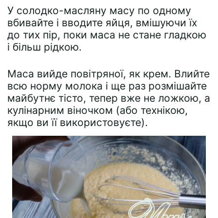
У солодко-масляну масу по одному
вбивайте і вводите яйця, вмішуючи їх
до тих пір, поки маса не стане гладкою
і більш рідкою.
Маса вийде повітряної, як крем. Влийте
всю норму молока і ще раз розмішайте
майбутнє тісто, тепер вже не ложкою, а
кулінарним віночком (або технікою,
якщо ви її використовуєте).