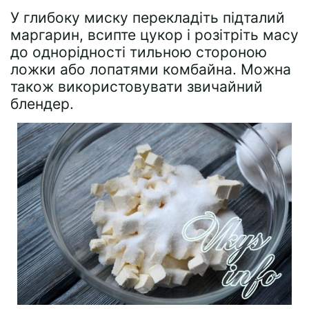
У глибоку миску перекладіть підталий
маргарин, всипте цукор і розітріть масу
до однорідності тильною стороною
ложки або лопатями комбайна. Можна
також використовувати звичайний
блендер.