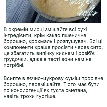
В окремій мисці змішайте всі сухі
інгредієнти, крім какао пшеничне
борошно, крохмаль і розпушувач. Всі ці
компоненти краще просіяти через сито,
це збагатить випічку киснем і розіб'є
грудочки, адже в тесті вони нам не
потрібні.
Всипте в яєчно-цукрову суміш просіяне
борошно, перемішайте. Тісто має бути
по консистенції як густа сметана,
навіть трохи густіше.