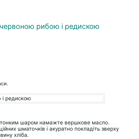
 червоною рибою і редискою
аси.
ба тонким шаром намажте вершкове масло.
ційних шматочків і акуратно покладіть зверху
вину хліба.