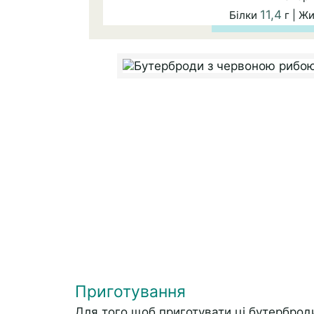
11,4
Білки
г | Ж
Приготування
Для того щоб приготувати ці бутерброд