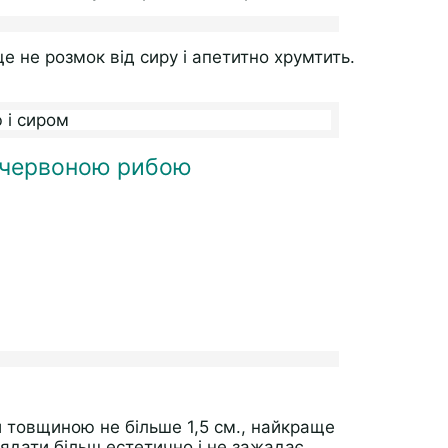
ще не розмок від сиру і апетитно хрумтить.
і червоною рибою
 товщиною не більше 1,5 см., найкраще
лядати більш естетично і не зажадає