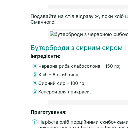
Подавайте на стіл відразу ж, поки хліб 
Смачного!
Бутерброди з сирним сиром 
Інгредієнти:
Червона риба слабосолона - 150 гр;
Хліб – 6 скибочок;
Сирний сир - 100 гр;
Каперси для прикраси.
Приготування:
Наріжте хліб порційними скибочками
використовувати багет, він буде виг