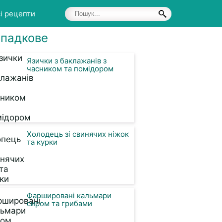
і рецепти
падкове
Язички з баклажанів з
часником та помідором
Холодець зі свинячих ніжок
та курки
Фаршировані кальмари
сиром та грибами