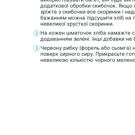
додаткової обробки скибочок. Якщо ж
зріжте з скибочки все скоринки і на
бажанням можна підсушити хліб на г
невеликої хрусткої скоринки.
На кожен шматочок хліба намажте си
додаванням зелені. Інші добавки не 
Червону рибку (форель або сьомга) н
поверх сирного сиру. Прикрасьте гот
невеликою кількістю чорного мелен