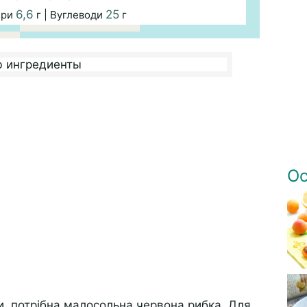
6,6
25
ири
г | Вуглеводи
г
Ос
и, потрібна малосольна червона рибка. Для