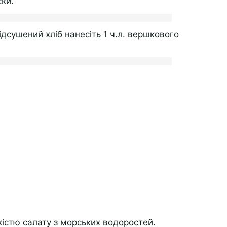
ски.
дсушений хліб нанесіть 1 ч.л. вершкового
істю салату з морських водоростей.