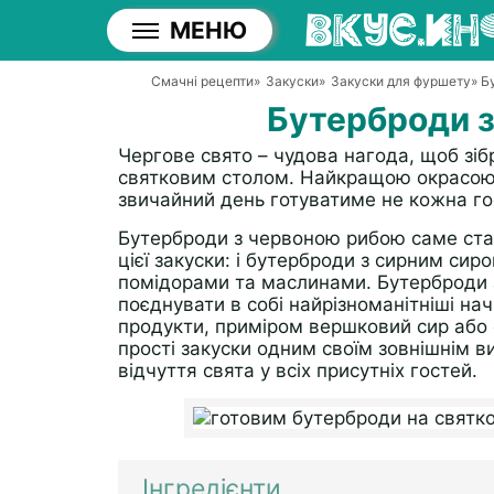
МЕНЮ
Смачні рецепти
»
Закуски
»
Закуски для фуршету
» Б
Бутерброди 
Чергове свято – чудова нагода, щоб зібр
святковим столом. Найкращою окрасою т
звичайний день готуватиме не кожна г
Бутерброди з червоною рибою саме ставл
цієї закуски: і бутерброди з сирним сир
помідорами та маслинами. Бутерброди
поєднувати в собі найрізноманітніші нач
продукти, приміром вершковий сир або о
прості закуски одним своїм зовнішнім 
відчуття свята у всіх присутніх гостей.
Інгредієнти