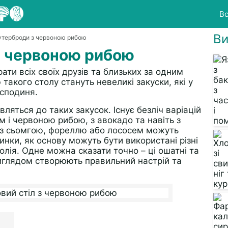
Вс
Ви
утерброди з червоною рибою
з червоною рибою
ати всіх своїх друзів та близьких за одним
акого столу стануть невеликі закуски, які у
осподиня.
яться до таких закусок. Існує безліч варіацій
ом і червоною рибою, з авокадо та навіть з
 з сьомгою, фореллю або лососем можуть
инки, як основу можуть бути використані різні
лія. Одне можна сказати точно – ці ошатні та
виглядом створюють правильний настрій та