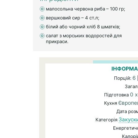
малосольна червона риба – 100 гр;
вершковий сир – 4 ст.л;
білий або чорний хліб 8 шматків;
салат з морських водоростей для
прикраси.
ІНФОРМА
6
Порцій:
Загал
0 
Підготовка
Європе
Кухня
Дата роз
Закуск
Категорія
Енергетичн
Калорі