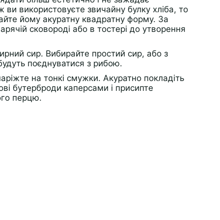
 ви використовуєте звичайну булку хліба, то
дайте йому акуратну квадратну форму. За
арячій сковороді або в тостері до утворення
рний сир. Вибирайте простий сир, або з
будуть поєднуватися з рибою.
аріжте на тонкі смужки. Акуратно покладіть
ові бутерброди каперсами і присипте
ого перцю.