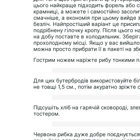
цього найкраще підходить форель або с
крамниці, а можете і самостійно засоли
смачніше, а економія при цьому вийде 
безліч. Найпростіший варіант це приси
подрібнену гілочку кропу. Після цього 
на добу поставте в холодильник. Зберіг
прохолодному місці. Якщо у вас вийшло 
можна просто прибрати її в пакеті на з
Гострим ножем наріжте рибу тонкими п
Для цих бутербродів використовуйте біл
не товщі 1,5 см., потім акуратно зріжт
Підсушіть хліб на гарячій сковороді, зл
тостером.
Червона рибка дуже добре поєднується