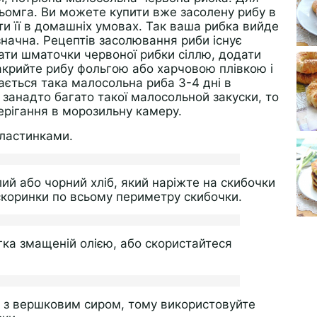
ьомга. Ви можете купити вже засолену рибу в
ти її в домашніх умовах. Так ваша рибка вийде
значна. Рецептів засолювання риби існує
пати шматочки червоної рибки сіллю, додати
накрийте рибу фольгою або харчовою плівкою і
ається така малосольна риба 3-4 дні в
занадто багато такої малосольной закуски, то
берігання в морозильну камеру.
ластинками.
ий або чорний хліб, який наріжте на скибочки
е скоринки по всьому периметру скибочки.
егка змащеній олією, або скористайтеся
 з вершковим сиром, тому використовуйте