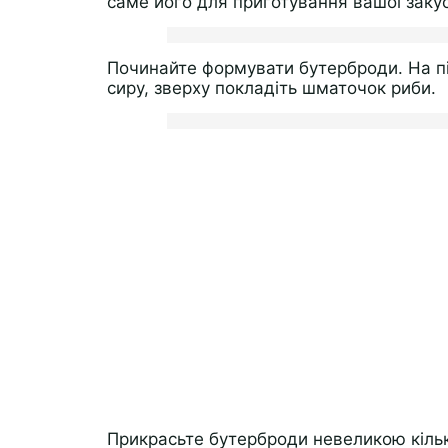
саме його для приготування вашої заку
Починайте формувати бутерброди. На пі
сиру, зверху покладіть шматочок риби.
Прикрасьте бутерброди невеликою кільк