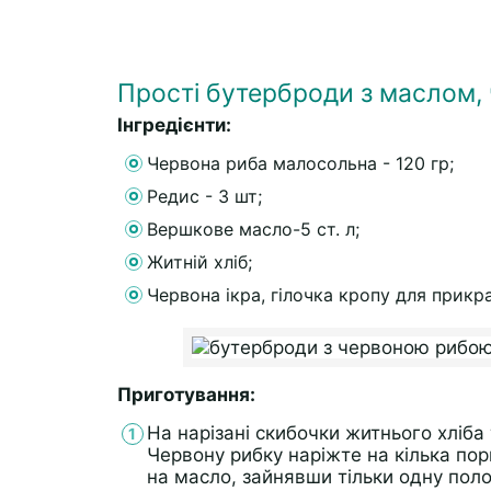
Прості бутерброди з маслом,
Інгредієнти:
Червона риба малосольна - 120 гр;
Редис - 3 шт;
Вершкове масло-5 ст. л;
Житній хліб;
Червона ікра, гілочка кропу для прикр
Приготування:
На нарізані скибочки житнього хлі
Червону рибку наріжте на кілька пор
на масло, зайнявши тільки одну поло