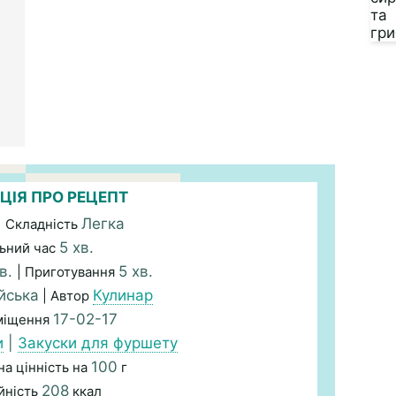
ЦІЯ ПРО РЕЦЕПТ
Легка
| Складність
5 хв.
ьний час
хв.
5 хв.
| Приготування
йська
Кулинар
| Автор
17-02-17
міщення
и
|
Закуски для фуршету
100
а цінність на
г
208
йність
ккал