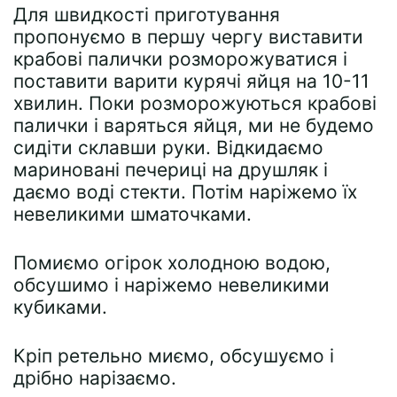
Для швидкості приготування
пропонуємо в першу чергу виставити
крабові палички розморожуватися і
поставити варити курячі яйця на 10-11
хвилин. Поки розморожуються крабові
палички і варяться яйця, ми не будемо
сидіти склавши руки. Відкидаємо
мариновані печериці на друшляк і
даємо воді стекти. Потім наріжемо їх
невеликими шматочками.
Помиємо огірок холодною водою,
обсушимо і наріжемо невеликими
кубиками.
Кріп ретельно миємо, обсушуємо і
дрібно нарізаємо.