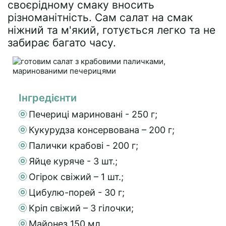
своєрідному смаку вносить
різноманітність. Сам салат на смак
ніжний та м'який, готується легко та не
забирає багато часу.
Інгредієнти
Печериці мариновані - 250 г;
Кукурудза консервована – 200 г;
Палички крабові - 200 г;
Яйце куряче - 3 шт.;
Огірок свіжий – 1 шт.;
Цибулю-порей - 30 г;
Кріп свіжий – 3 гілочки;
Майонез 150 мл.