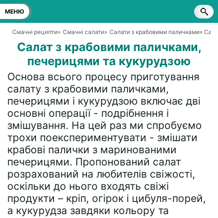
МЕНЮ
Смачні рецепти
»
Смачні салати
»
Салати з крабовими паличками
» Сал
Салат з крабовими паличками,
печерицями та кукурудзою
Основа всього процесу приготування
салату з крабовими паличками,
печерицями і кукурудзою включає дві
основні операції - подрібнення і
змішування. На цей раз ми спробуємо
трохи поекспериментувати - змішати
крабові палички з маринованими
печерицями. Пропонований салат
розрахований на любителів свіжості,
оскільки до нього входять свіжі
продукти – кріп, огірок і цибуля-порей,
а кукурудза завдяки кольору та