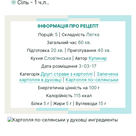
Сіль - 1 ч.л..
ІНФОРМАЦІЯ ПРО РЕЦЕПТ
5
Легка
Порцій:
| Складність
60 хв.
Загальний час
20 хв.
40 хв.
Підготовка
| Приготування
Слов'янська
Кулинар
Кухня
| Автор
3-03-17
Дата розміщення
Другі страви з картоплі
|
Запечена
Категорія
картопля в духовці
|
Картопля по-селянськи
100
Енергетична цінність на
г
115
Калорійність
ккал
5
5
15
Білки
г | Жири
г | Вуглеводи
г