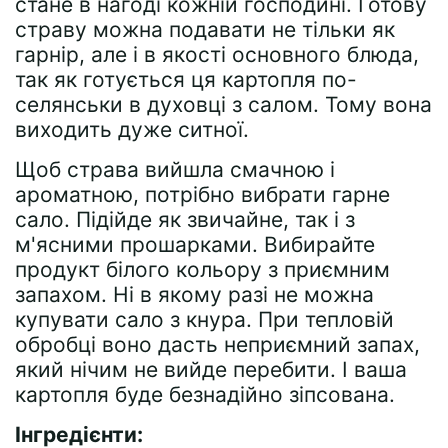
стане в нагоді кожній господині. Готову
страву можна подавати не тільки як
гарнір, але і в якості основного блюда,
так як готується ця картопля по-
селянськи в духовці з салом. Тому вона
виходить дуже ситної.
Щоб страва вийшла смачною і
ароматною, потрібно вибрати гарне
сало. Підійде як звичайне, так і з
м'ясними прошарками. Вибирайте
продукт білого кольору з приємним
запахом. Ні в якому разі не можна
купувати сало з кнура. При тепловій
обробці воно дасть неприємний запах,
який нічим не вийде перебити. І ваша
картопля буде безнадійно зіпсована.
Інгредієнти: