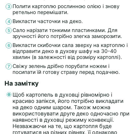
Полити картоплю рослинною олією і знову
ретельно перемішати.
Викласти часточки на деко.
Сало нарізати тонкими пластинками. Для
зручності його потрібно злегка заморозити.
Викласти скибочки сала зверху на картоплю і
відправити деко в духову шафу на 30-40
хвилин (в залежності від розміру картоплі).
Свіжу зелень дрібно порубати ножем і
посипати їй готову страву перед подачею.
На замітку
Щоб картопель в духовці рівномірно і
красиво запікся, його потрібно викладати
на деко одним шаром. Також можна
використовувати друге деко одночасно при
наявності в духовці режиму конвекції.
Незважаючи на те, що картопля буде
готуватися на різних рівнях, її однаково