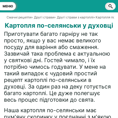
МЕНЮ
Смачні рецепти
»
Другі страви
»
Другі страви з картоплі
» Картопля по-
Картопля по-селянськи у духовці
Приготувати багато гарніру не так
просто, якщо у вас немає великого
посуду для варіння або смаження.
Зазвичай така проблема є актуальною
у святкові дні. Гостей чимало, і їх
потрібно чимось годувати. У мене на
такий випадок є чудовий простий
рецепт картоплі по-селянськи в
духовці. За один раз на деку готується
багато картоплі. Це дуже полегшує
весь процес підготовки до свята.
Наша картопля по-селянськи має
рум'яну скоринку у поєднанні з м'якою