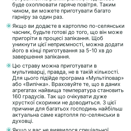
буде охоплювати гаряче повітря. Таким
чином, ви можете приготувати багато
гарніру за один раз.
Якщо ви додаєте в картоплю по-селянськи
часник, будьте готові до того, що він може
пригоріти в процесі запікання. Щоб
уникнути цієї неприємності, можна додати
його в кінці приготування за 5-10 хв до
завершення запікання.
Цю страву можна приготувати в
мультиварці, правда, не в такій кількості.
Для цього підійде програма «Мультіповар»
або «Випічка». Враховуйте те, що в даних
агрегатах найвища температура становить
160 градусів. Так що очікувати дуже
хрусткої скоринки не доводиться. З цієї
причини для багатьох господинь найбільш
актуальна саме картопля по-селянськи в
духовці.
Якщо у вас не виявилося спеціальної