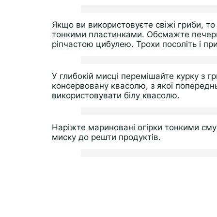
Якщо ви використовуєте свіжі гриби, то 
тонкими пластинками. Обсмажте печериці
ріпчастою цибулею. Трохи посоліть і п
У глибокій мисці перемішайте курку з г
консервовану квасолю, з якої попередн
використовувати білу квасолю.
Наріжте мариновані огірки тонкими смуж
миску до решти продуктів.