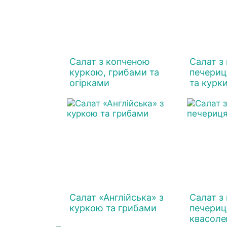
Салат з копченою
Салат з
куркою, грибами та
печериц
огірками
та курк
Салат «Англійська» з
Салат з
куркою та грибами
печериц
квасол