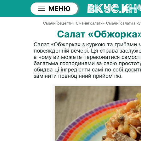
МЕНЮ
Смачні рецепти
»
Смачні салати
»
Смачні салати з к
Салат «Обжорка»
Салат «Обжорка» з куркою та грибами 
повсякденній вечері. Ця страва заслуже
в чому ви можете переконатися самостій
багатьма господинями за свою простоту
обидва ці інгредієнти самі по собі досит
замінити повноцінний прийом їжі.