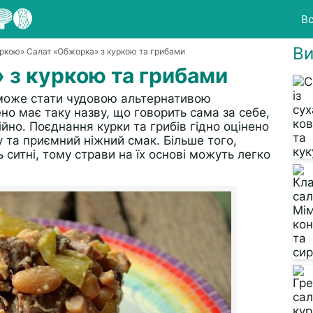
Вс
Ви
уркою
» Салат «Обжорка» з куркою та грибами
 з куркою та грибами
може стати чудовою альтернативою
но має таку назву, що говорить сама за себе,
но. Поєднання курки та грибів гідно оцінено
 та приємний ніжний смак. Більше того,
ь ситні, тому страви на їх основі можуть легко