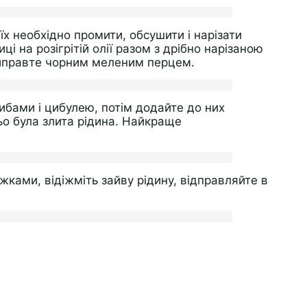
їх необхідно промити, обсушити і нарізати
 на розігрітій олії разом з дрібно нарізаною
риправте чорним меленим перцем.
рибами і цибулею, потім додайте до них
ьо була злита рідина. Найкраще
ками, відіжміть зайву рідину, відправляйте в