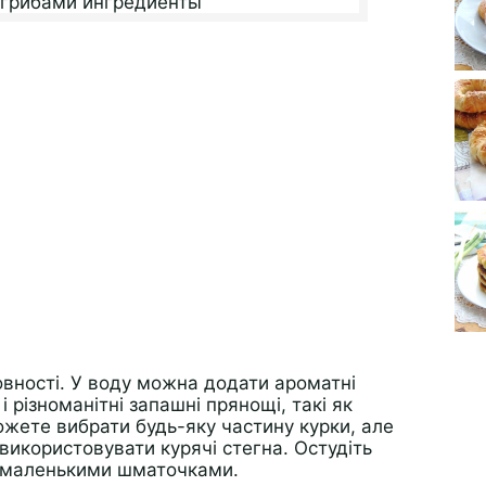
товності. У воду можна додати ароматні
і різноманітні запашні прянощі, такі як
ожете вибрати будь-яку частину курки, але
використовувати курячі стегна. Остудіть
те маленькими шматочками.