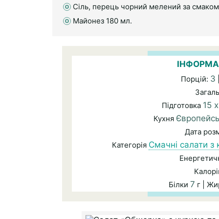
Сіль, перець чорний мелений за смаком
Майонез 180 мл.
ІНФОРМА
3
Порцій:
Загал
15 
Підготовка
Європейс
Кухня
Дата роз
Смачні салати з
Категорія
Енергетичн
Калорі
7
Білки
г | Ж