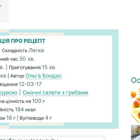
,
ЦІЯ ПРО РЕЦЕПТ
Легка
| Складність
30 хв.
ьний час
хв.
15 хв.
| Приготування
ька
Ольга Бондас
| Автор
Ос
12-03-17
міщення
 куркою
|
Смачні салати з грибами
100
а цінність на
г
184
йність
ккал
16
4
ири
г | Вуглеводи
г