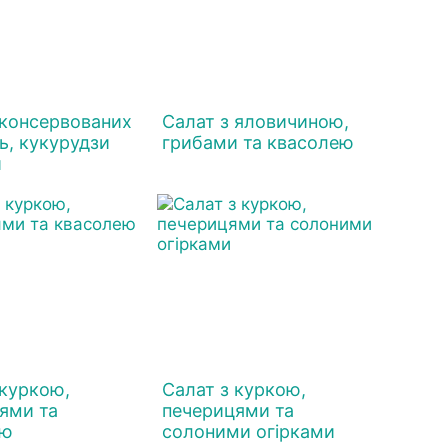
 консервованих
Салат з яловичиною,
ь, кукурудзи
грибами та квасолею
и
 куркою,
Салат з куркою,
ями та
печерицями та
ею
солоними огірками