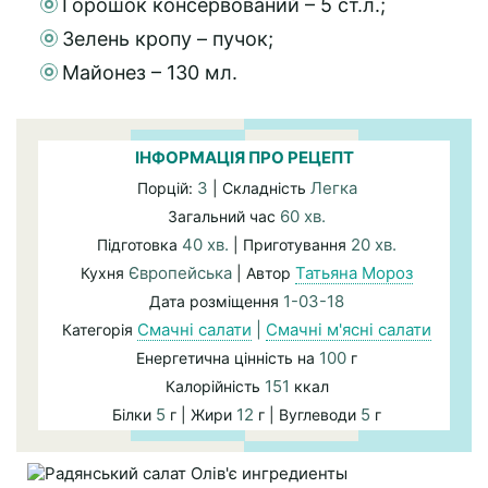
Горошок консервований – 5 ст.л.;
Зелень кропу – пучок;
Майонез – 130 мл.
ІНФОРМАЦІЯ ПРО РЕЦЕПТ
3
Легка
Порцій:
| Складність
60 хв.
Загальний час
40 хв.
20 хв.
Підготовка
| Приготування
Європейська
Татьяна Мороз
Кухня
| Автор
1-03-18
Дата розміщення
Смачні салати
|
Смачні м'ясні салати
Категорія
100
Енергетична цінність на
г
151
Калорійність
ккал
5
12
5
Білки
г | Жири
г | Вуглеводи
г