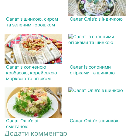
Салат з шинкою, сиром
Салат Олів'є з індичкою
та зеленим горошком
Салат з копченою
Салат із солоними
ковбасою, корейською
огірками та шинкою
морквою та огірком
Салат Олів'є зі
Салат Олів'є з шинкою
сметаною
Додати комментар