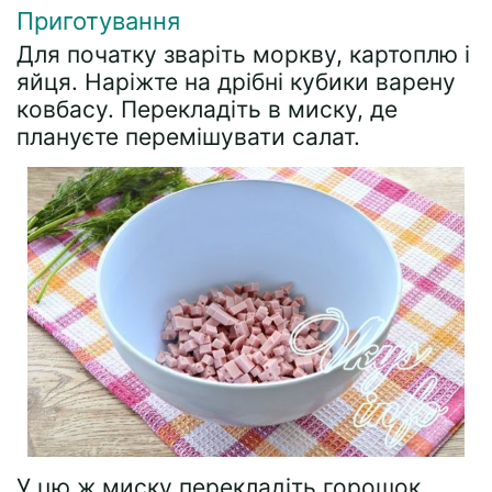
Приготування
Для початку зваріть моркву, картоплю і
яйця. Наріжте на дрібні кубики варену
ковбасу. Перекладіть в миску, де
плануєте перемішувати салат.
У цю ж миску перекладіть горошок.