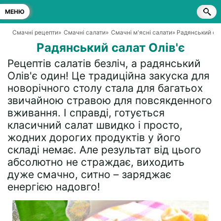
МЕНЮ
Смачні рецепти
»
Смачні салати
»
Смачні м'ясні салати
» Радянський сал
Радянський салат Олів'є
Рецептів салатів безліч, а радянський
Олів'є один! Це традиційна закуска для
новорічного столу стала для багатьох
звичайною стравою для повсякденного
вживання. І справді, готується
класичний салат швидко і просто,
жодних дорогих продуктів у його
складі немає. Але результат від цього
абсолютно не страждає, виходить
дуже смачно, ситно – заряджає
енергією надовго!