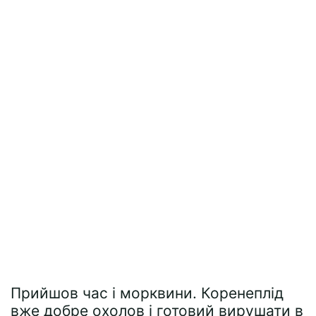
Прийшов час і морквини. Коренеплід
вже добре охолов і готовий вирушати в