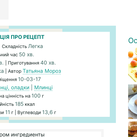
ЦІЯ ПРО РЕЦЕПТ
Ос
Легка
| Складність
50 хв.
ьний час
в.
40 хв.
| Приготування
ка
Татьяна Мороз
| Автор
10-03-17
міщення
нці, оладки
|
Млинці
100
а цінність на
г
185
йність
ккал
11
13,6
ри
г | Вуглеводи
г