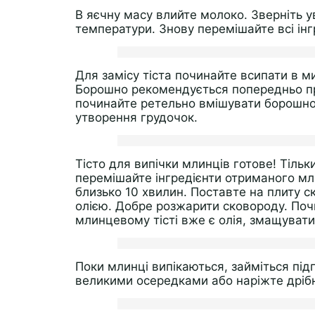
В яєчну масу влийте молоко. Зверніть у
температури. Знову перемішайте всі інг
Для замісу тіста починайте всипати в 
Борошно рекомендується попередньо про
починайте ретельно вмішувати борошно
утворення грудочок.
Тісто для випічки млинців готове! Тільк
перемішайте інгредієнти отриманого мли
близько 10 хвилин. Поставте на плиту 
олією. Добре розжарити сковороду. Почи
млинцевому тісті вже є олія, змащувати
Поки млинці випікаються, займіться під
великими осередками або наріжте дрі