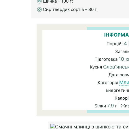
Шинка – 100 г;
Сир твердих сортів – 80 г.
ІНФОРМА
4
Порцій:
Загал
10 х
Підготовка
Слов'янсь
Кухня
Дата роз
Мли
Категорія
Енергетичн
Калорі
7,9
Білки
г | Жи