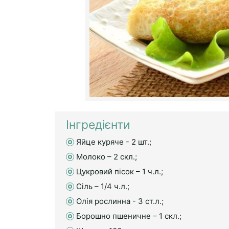
Інгредієнти
Яйце куряче - 2 шт.;
Молоко – 2 скл.;
Цукровий пісок – 1 ч.л.;
Сіль – 1/4 ч.л.;
Олія рослинна - 3 ст.л.;
Борошно пшеничне – 1 скл.;