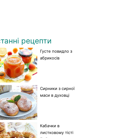
танні рецепти
Густе повидло з
абрикосів
Сирники з сирної
маси в духовці
Кабачки в
листковому тісті