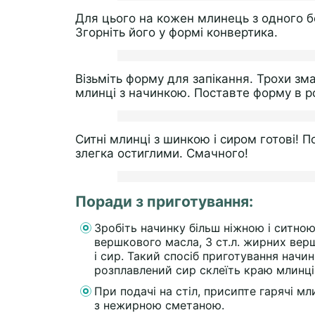
Для цього на кожен млинець з одного б
Згорніть його у формі конвертика.
Візьміть форму для запікання. Трохи зм
млинці з начинкою. Поставте форму в ро
Ситні млинці з шинкою і сиром готові! 
злегка остиглими. Смачного!
Поради з приготування:
Зробіть начинку більш ніжною і ситною.
вершкового масла, 3 ст.л. жирних верш
і сир. Такий спосіб приготування начи
розплавлений сир склеїть краю млинців
При подачі на стіл, присипте гарячі м
з нежирною сметаною.