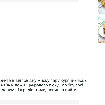
бийте в відповідну миску пару курячих яєць
чайній ложці цукрового піску і дрібку солі.
введеними інгредієнтами, повинна вийти