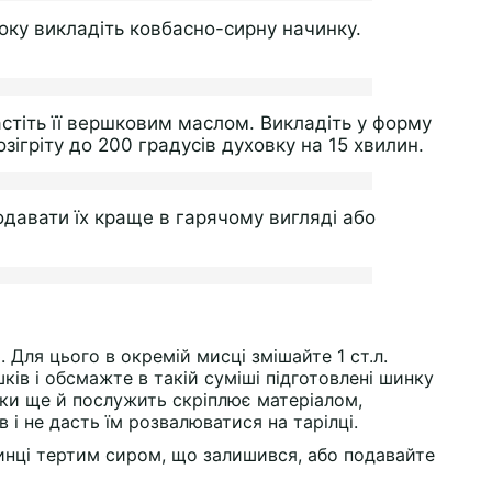
оку викладіть ковбасно-сирну начинку.
астіть її вершковим маслом. Викладіть у форму
зігріту до 200 градусів духовку на 15 хвилин.
Подавати їх краще в гарячому вигляді або
 Для цього в окремій мисці змішайте 1 ст.л.
ків і обсмажте в такій суміші підготовлені шинку
нки ще й послужить скріплює матеріалом,
 і не дасть їм розвалюватися на тарілці.
линці тертим сиром, що залишився, або подавайте