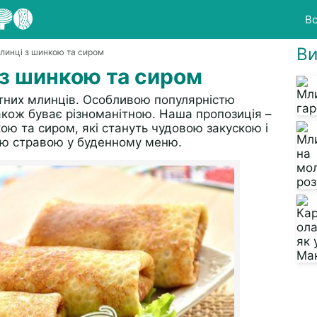
Вс
Ви
млинці з шинкою та сиром
 з шинкою та сиром
итних млинців. Особливою популярністю
акож буває різноманітною. Наша пропозиція –
ою та сиром, які стануть чудовою закускою і
ою стравою у буденному меню.