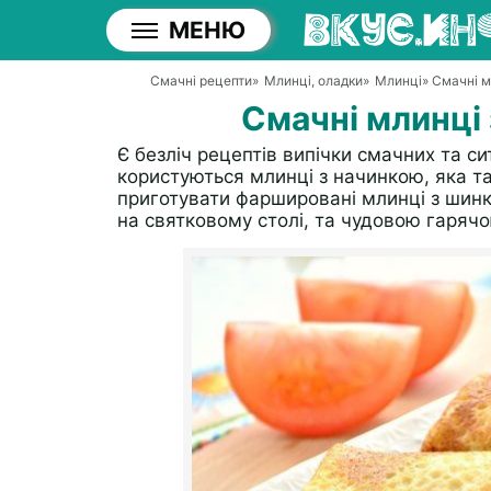
МЕНЮ
Смачні рецепти
»
Млинці, оладки
»
Млинці
» Смачні 
Смачні млинці
Є безліч рецептів випічки смачних та с
користуються млинці з начинкою, яка т
приготувати фаршировані млинці з шинк
на святковому столі, та чудовою гаряч