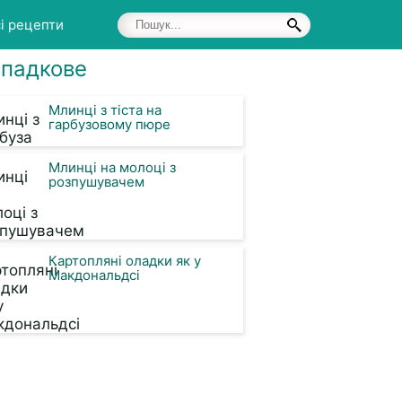
і рецепти
падкове
Млинці з тіста на
гарбузовому пюре
Млинці на молоці з
розпушувачем
Картопляні оладки як у
Макдональдсі