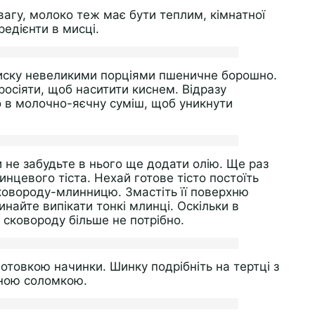
вагу, молоко теж має бути теплим, кімнатної
редієнти в мисці.
миску невеликими порціями пшеничне борошно.
сіяти, щоб наситити киснем. Відразу
 в молочно-яєчну суміш, щоб уникнути
и не забудьте в нього ще додати олію. Ще раз
нцевого тіста. Нехай готове тісто постоїть
сковороду-млинницю. Змастіть її поверхню
найте випікати тонкі млинці. Оскільки в
 сковороду більше не потрібно.
готовкою начинки. Шинку подрібніть на тертці з
бною соломкою.