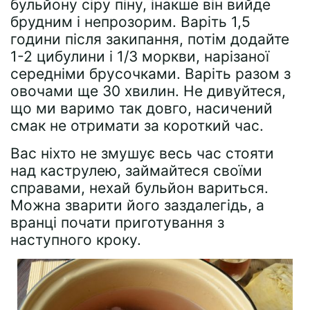
бульйону сіру піну, інакше він вийде
брудним і непрозорим. Варіть 1,5
години після закипання, потім додайте
1-2 цибулини і 1/3 моркви, нарізаної
середніми брусочками. Варіть разом з
овочами ще 30 хвилин. Не дивуйтеся,
що ми варимо так довго, насичений
смак не отримати за короткий час.
Вас ніхто не змушує весь час стояти
над каструлею, займайтеся своїми
справами, нехай бульйон вариться.
Можна зварити його заздалегідь, а
вранці почати приготування з
наступного кроку.