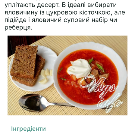
уплітають десерт. В ідеалі вибирати
яловичину із цукровою кісточкою, але
підійде і яловичий суповий набір чи
реберця.
Інгредієнти