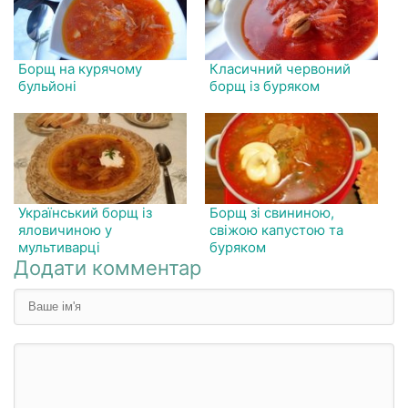
Борщ на курячому
Класичний червоний
бульйоні
борщ із буряком
Український борщ із
Борщ зі свининою,
яловичиною у
свіжою капустою та
мультиварці
буряком
Додати комментар