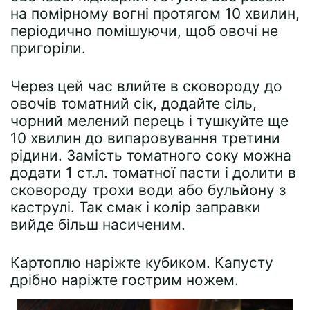
на помірному вогні протягом 10 хвилин,
періодично помішуючи, щоб овочі не
пригоріли.
Через цей час влийте в сковороду до
овочів томатний сік, додайте сіль,
чорний мелений перець і тушкуйте ще
10 хвилин до випаровування третини
рідини. Замість томатного соку можна
додати 1 ст.л. томатної пасти і долити в
сковороду трохи води або бульйону з
каструлі. Так смак і колір заправки
вийде більш насиченим.
Картоплю наріжте кубиком. Капусту
дрібно наріжте гострим ножем.