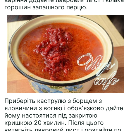
горошин запашного перцю.
Приберіть каструлю з борщем з
яловичини з вогню і обов'язково дайте
йому настоятися під закритою
кришкою 20 хвилин. Після цього
витягніть лавровий лист і розлийте по