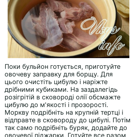
Поки бульйон готується, приготуйте
овочеву заправку для борщу. Для
цього очистіть цибулю і наріжте
дрібними кубиками. На заздалегідь
розігрітій в сковороді олії обсмажте
цибулю до м'якості і прозорості.
Моркву подрібніть на крупній тертці і
відправте в сковороду до цибулі. Потім
так само подрібніть буряк, додайте до
овочевої піджарки. Готуйте все разом