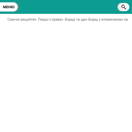
МЕНЮ
Смачні рецепти
»
Перші страви
»
Борщі та щи
» Борщ з яловичиною на кі