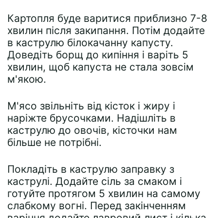
Картопля буде варитися приблизно 7-8
хвилин після закипання. Потім додайте
в каструлю білокачанну капусту.
Доведіть борщ до кипіння і варіть 5
хвилин, щоб капуста не стала зовсім
м'якою.
М'ясо звільніть від кісток і жиру і
наріжте брусочками. Надішліть в
каструлю до овочів, кісточки нам
більше не потрібні.
Покладіть в каструлю заправку з
каструлі. Додайте сіль за смаком і
готуйте протягом 5 хвилин на самому
слабкому вогні. Перед закінченням
варіння додайте лавровий лист і кілька