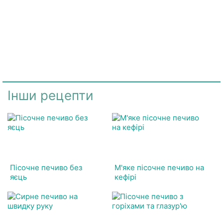
Інши рецепти
Пісочне печиво без
М'яке пісочне печиво на
яєць
кефірі