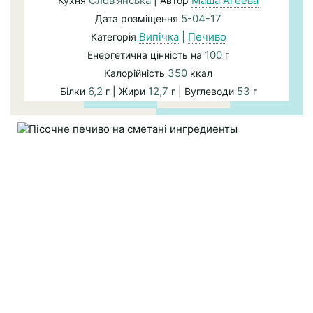
Слов'янська
Маша Агеева
Кухня
| Автор
5-04-17
Дата розміщення
Випічка
|
Печиво
Категорія
100
Енергетична цінність на
г
350
Калорійність
ккал
6,2
12,7
53
Білки
г | Жири
г | Вуглеводи
г