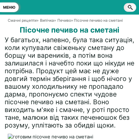
МЕНЮ
Смачні рецепти
»
Випічка
»
Печиво
» Пісочне печиво на сметані
Пісочне печиво на сметані
У багатьох, напевно, була така ситуація,
коли купували свіженьку сметану до
борщу чи вареників, а потім вона
залишилася і начебто поки що нікуди не
потрібна. Продукт цей має не дуже
довгий термін зберігання і щоб нічого у
вашому холодильнику не пропадало
дарма, пропонуємо спекти чудове
пісочне печиво на сметані. Воно
виходить м'яке і смачне, у роті просто
тане, малюки від таких печенюшок без
розуму, уплітають за обидві щоки.