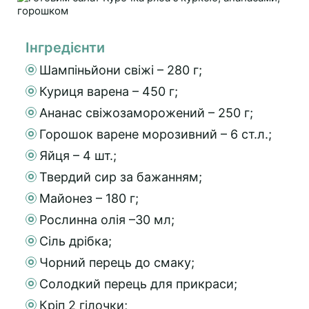
Інгредієнти
Шампіньйони свіжі – 280 г;
Куриця варена – 450 г;
Ананас свіжозаморожений – 250 г;
Горошок варене морозивний – 6 ст.л.;
Яйця – 4 шт.;
Твердий сир за бажанням;
Майонез – 180 г;
Рослинна олія –30 мл;
Сіль дрібка;
Чорний перець до смаку;
Солодкий перець для прикраси;
Кріп 2 гілочки;