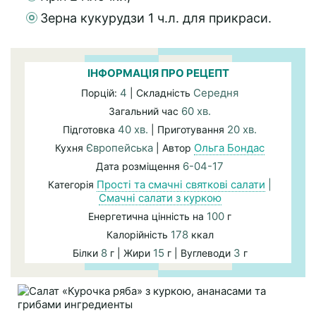
Зерна кукурудзи 1 ч.л. для прикраси.
ІНФОРМАЦІЯ ПРО РЕЦЕПТ
4
Середня
Порцій:
| Складність
60 хв.
Загальний час
40 хв.
20 хв.
Підготовка
| Приготування
Європейська
Ольга Бондас
Кухня
| Автор
6-04-17
Дата розміщення
Прості та смачні святкові салати
|
Категорія
Смачні салати з куркою
100
Енергетична цінність на
г
178
Калорійність
ккал
8
15
3
Білки
г | Жири
г | Вуглеводи
г