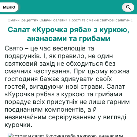
МЕНЮ
Смачні рецепти
»
Смачні салати
»
Прості та смачні святкові салати
» Са
Салат «Курочка ряба» з куркою,
ананасами та грибами
Свято – це час веселощів та
подарунків. І, як правило, не один
святковий захід не обходиться без
смачних частування. При цьому кожна
господиня бажає здивувати своїх
гостей, вигадуючи нові страви. Салат
«Курочка ряба» з куркою та грибами
порадує всіх присутніх не лише гарним
поєднанням компонентів, а й
незвичайним сервіруванням у вигляді
курочки.