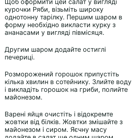
Щоб оформити цей салат у вигляді
курочки Ряби, візьміть широку
однотонну тарілку. Першим шаром в
форму необхідно викласти курку з
ананасами у вигляді півмісяця.
Другим шаром додайте остиглі
печериці.
Розморожений горошок припустіть
кілька хвилин в сотейнику. Злийте воду
і викладіть горошок на гриби, полийте
майонезом.
Варені яйця очистіть і відокремте
жовтки від білків. Жовтки змішайте з
майонезом і сиром. Яєчну масу
додайте в салат ще одним шаром.