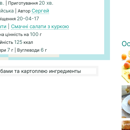
хв.
20 хв.
| Приготування
йська
Сергей
| Автор
20-04-17
міщення
ати
|
Смачні салати з куркою
100
а цінність на
г
125
йність
ккал
Ос
7
6
ири
г | Вуглеводи
г