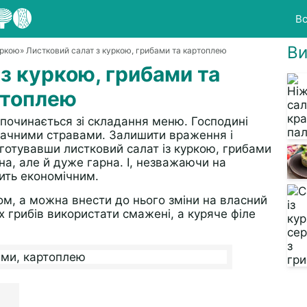
Вс
Ви
уркою
» Листковий салат з куркою, грибами та картоплею
з куркою, грибами та
ртоплею
 починається зі складання меню. Господині
мачними стравами. Залишити враження і
иготувавши листковий салат із куркою, грибами
на, але й дуже гарна. І, незважаючи на
дить економічним.
ом, а можна внести до нього зміни на власний
 грибів використати смажені, а куряче філе