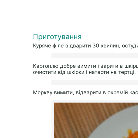
Приготування
Куряче філе відварити 30 хвилин, остуд
Картоплю добре вимити і варити в шкірц
очистити від шкірки і натерти на тертці.
Моркву вимити, відварити в окремій каст