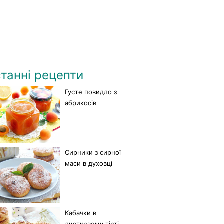
танні рецепти
Густе повидло з
абрикосів
Сирники з сирної
маси в духовці
Кабачки в
листковому тісті