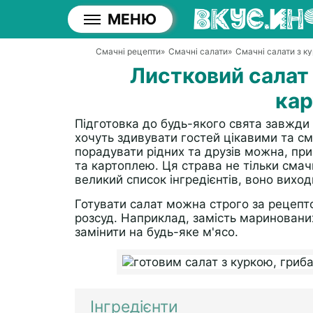
МЕНЮ
Смачні рецепти
»
Смачні салати
»
Смачні салати з к
Листковий салат 
ка
Підготовка до будь-якого свята завжди
хочуть здивувати гостей цікавими та с
порадувати рідних та друзів можна, пр
та картоплею. Ця страва не тільки смач
великий список інгредієнтів, воно вихо
Готувати салат можна строго за рецепт
розсуд. Наприклад, замість маринованих
замінити на будь-яке м'ясо.
Інгредієнти