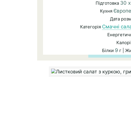
30 
Підготовка
Європе
Кухня
Дата роз
Смачні сал
Категорія
Енергетичн
Калорі
9
Білки
г | Ж