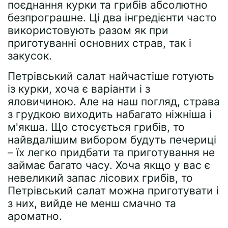
поєднання курки та грибів абсолютно
безпрограшне. Ці два інгредієнти часто
використовують разом як при
приготуванні основних страв, так і
закусок.
Петрівський салат найчастіше готують
із курки, хоча є варіанти і з
яловичиною. Але на наш погляд, страва
з грудкою виходить набагато ніжніша і
м'якша. Що стосується грибів, то
найвдалішим вибором будуть печериці
– їх легко придбати та приготування не
займає багато часу. Хоча якщо у вас є
невеликий запас лісових грибів, то
Петрівський салат можна приготувати і
з них, вийде не менш смачно та
ароматно.