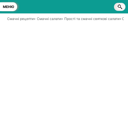
МЕНЮ
Смачні рецепти
»
Смачні салати
»
Прості та смачні святкові салати
» Са