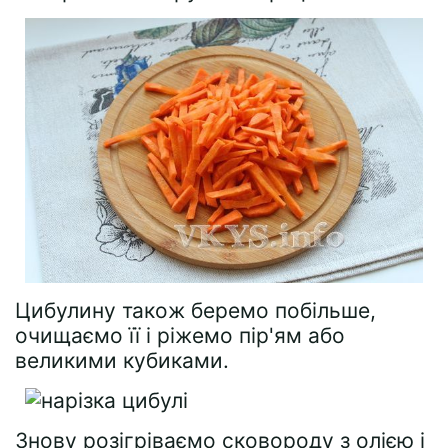
Цибулину також беремо побільше,
очищаємо її і ріжемо пір'ям або
великими кубиками.
Знову розігріваємо сковороду з олією і