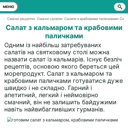
МЕНЮ
Смачні рецепти
»
Смачні салати
»
Салати з крабовими паличками
» Сал
Салат з кальмаром та крабовими
паличками
Одним із найбільш затребуваних
салатів на святковому столі можна
назвати салат із кальмарів. Існує безліч
рецептів, основою якого береться цей
морепродукт. Салат з кальмаром та
крабовими паличками готуватися дуже
швидко і не складно. Гарний і
апетитний, легкий і неймовірно
смачний, він не залишить байдужими
навіть найвибагливіших гурманів.