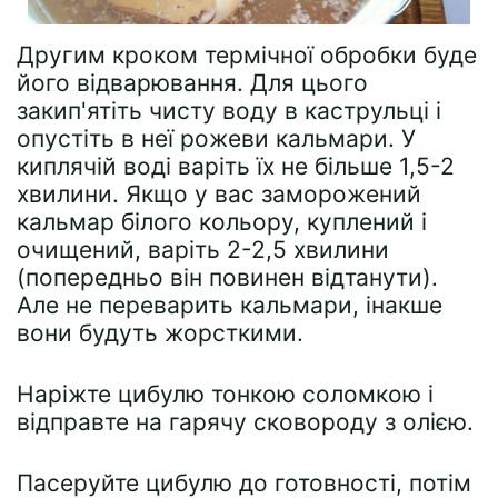
Другим кроком термічної обробки буде
його відварювання. Для цього
закип'ятіть чисту воду в каструльці і
опустіть в неї рожеви кальмари. У
киплячій воді варіть їх не більше 1,5-2
хвилини. Якщо у вас заморожений
кальмар білого кольору, куплений і
очищений, варіть 2-2,5 хвилини
(попередньо він повинен відтанути).
Але не переварить кальмари, інакше
вони будуть жорсткими.
Наріжте цибулю тонкою соломкою і
відправте на гарячу сковороду з олією.
Пасеруйте цибулю до готовності, потім