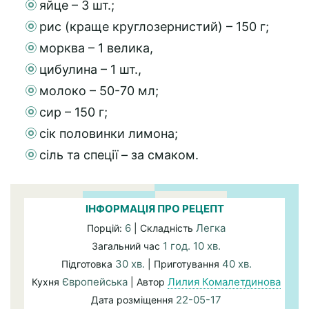
яйце – 3 шт.;
рис (краще круглозернистий) – 150 г;
морква – 1 велика,
цибулина – 1 шт.,
молоко – 50-70 мл;
сир – 150 г;
сік половинки лимона;
сіль та спеції – за смаком.
ІНФОРМАЦІЯ ПРО РЕЦЕПТ
6
Легка
Порцій:
| Складність
1 год. 10 хв.
Загальний час
30 хв.
40 хв.
Підготовка
| Приготування
Європейська
Лилия Комалетдинова
Кухня
| Автор
22-05-17
Дата розміщення