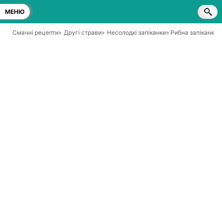
МЕНЮ
Смачні рецепти
»
Другі страви
»
Несолодкі запіканки
» Рибна запіканка 