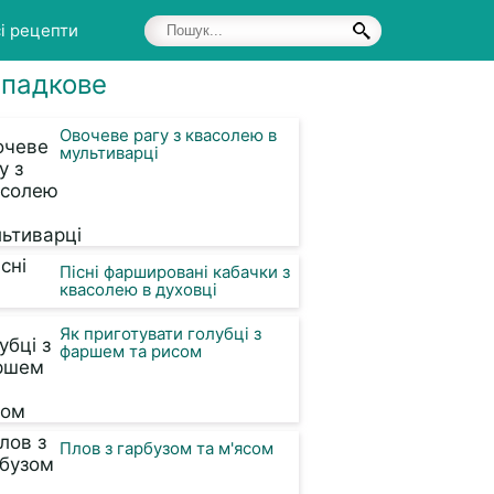
і рецепти
падкове
Овочеве рагу з квасолею в
мультиварці
Пісні фаршировані кабачки з
квасолею в духовці
Як приготувати голубці з
фаршем та рисом
Плов з гарбузом та м'ясом