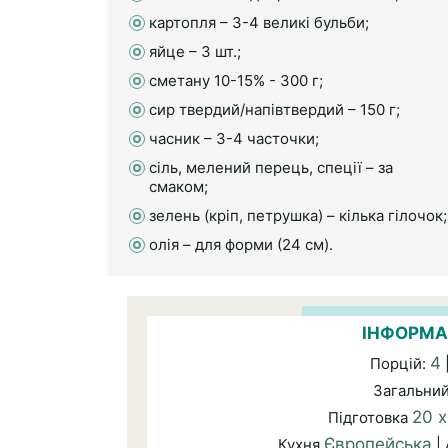
картопля – 3-4 великі бульби;
яйце – 3 шт.;
сметану 10-15% - 300 г;
сир твердий/напівтвердий – 150 г;
часник – 3-4 часточки;
сіль, мелений перець, спеції – за
смаком;
зелень (кріп, петрушка) – кілька гілочок;
олія – для форми (24 см).
ІНФОРМА
4
Порцій:
Загальни
20 
Підготовка
Європейська
Кухня
|