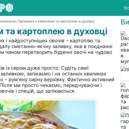
Вс
Ви
баклажани
» Запіканка з кабачком та картоплею в духовці
м та картоплею в духовці
х і найдоступніших овочів – картоплю та
алу сметанно-яєчну заливку, яка в поєднанні
м чином перетворить буденні овочі на чудово
ів із сиром дуже просто. Судіть самі:
заливкою, запікаємо і на останніх хвилинах
 – рум'яну сирну верхівку. Фактично активний
. Після ми просто чекаємо, передчуваючи і
чів і спецій, що запікаються.