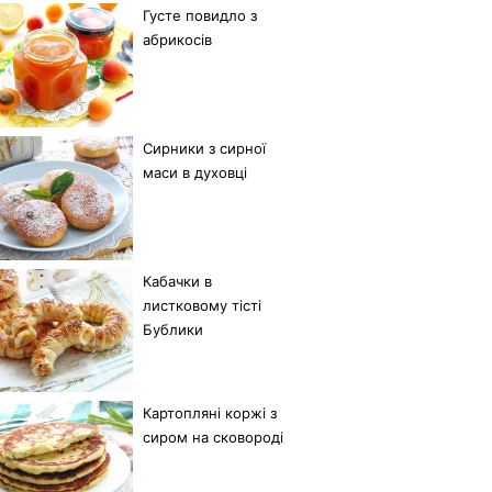
Густе повидло з
абрикосів
Сирники з сирної
маси в духовці
Кабачки в
листковому тісті
Бублики
Картопляні коржі з
сиром на сковороді