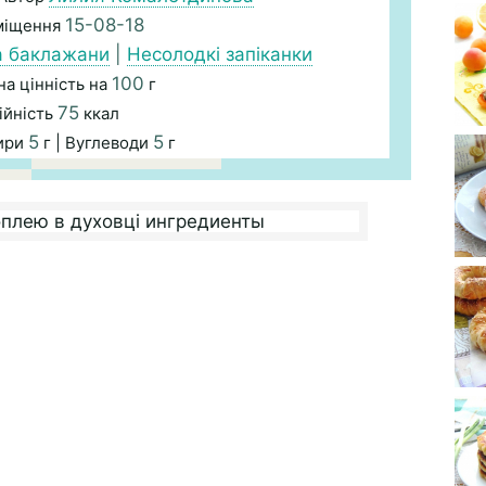
15-08-18
міщення
а баклажани
|
Несолодкі запіканки
100
а цінність на
г
75
ійність
ккал
5
5
ири
г | Вуглеводи
г