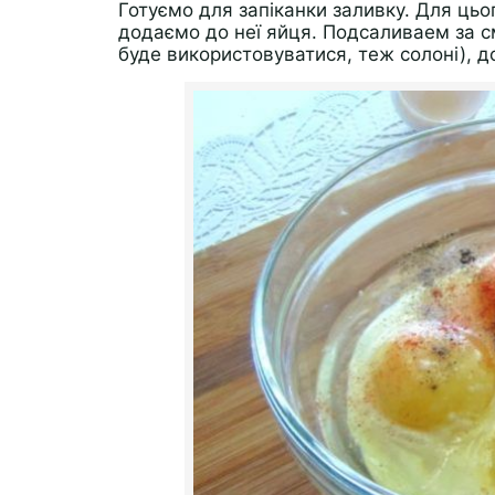
Готуємо для запіканки заливку. Для ць
додаємо до неї яйця. Подсаливаем за см
буде використовуватися, теж солоні), д