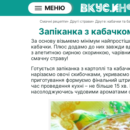
МЕНЮ
Смачні рецепти
»
Другі страви
»
Друге: кабачки та 
Запіканка з кабачко
За основу візьмемо мінімум найпростіши
кабачки. Плюс додамо до них завжди вд
з апетитною сирною скоринкою, чарівни
смачну страву!
Готується запіканка з картоплі та кабачк
нарізаємо овочі скибочками, укриваємо 
приготування формуємо фінальний штрих
час проведення кухні – не більше 15 хв
насолоджуючись чудовими ароматами ово