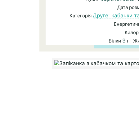
Дата роз
Друге: кабачки т
Категорія
Енергетичн
Калор
3
Білки
г | Ж