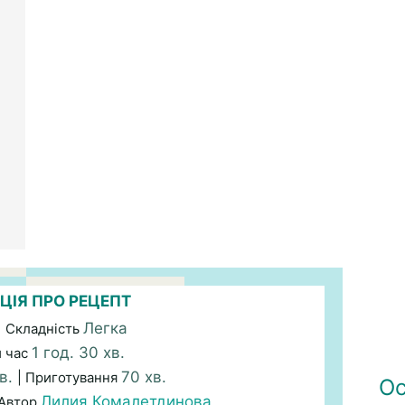
ЦІЯ ПРО РЕЦЕПТ
Легка
| Складність
1 год. 30 хв.
й час
хв.
70 хв.
| Приготування
Ос
Лилия Комалетдинова
 Автор