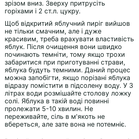
зрізом вниз. Зверху притрусіть
горіхами і 2 ст.л. цукру.
Щоб відкритий яблучний пиріг вийшов
не тільки смачним, але і дуже
красивим, треба врахувати властивість
яблук. Після очищення вони швидко
починають темніти, тому якщо трохи
забаритися при приготуванні страви,
яблука будуть темними. Даний процес
можна запобігти, якщо порізані яблука
відразу помістити в підсолену воду. У 3
літрах води розмішайте столову ложку
солі. Яблука в такій воді повинні
пролежати 5-10 хвилин. Не
переживайте, сіль в м'якоть не
вбереться, але зате вона не потемніє.