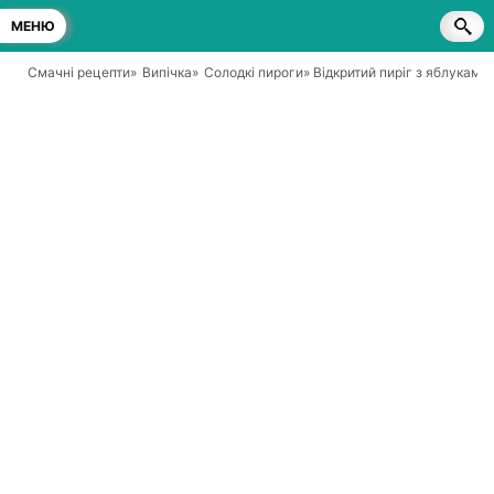
МЕНЮ
Смачні рецепти
»
Випічка
»
Солодкі пироги
» Відкритий пиріг з яблуками