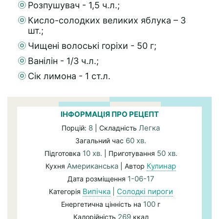
Розпушувач - 1,5 ч.л.;
Кисло-солодких великих яблука – 3
шт.;
Чищені волоські горіхи - 50 г;
Ванілін - 1/3 ч.л.;
Сік лимона - 1 ст.л.
ІНФОРМАЦІЯ ПРО РЕЦЕПТ
8
Легка
Порцій:
| Складність
60 хв.
Загальний час
10 хв.
50 хв.
Підготовка
| Приготування
Американська
Кулинар
Кухня
| Автор
1-06-17
Дата розміщення
Випічка
|
Солодкі пироги
Категорія
100
Енергетична цінність на
г
269
Калорійність
ккал