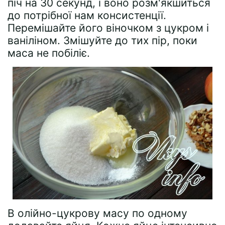
піч на 30 секунд, і воно розм'якшиться
до потрібної нам консистенції.
Перемішайте його віночком з цукром і
ваніліном. Змішуйте до тих пір, поки
маса не побіліє.
В олійно-цукрову масу по одному