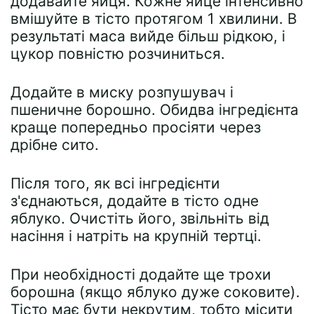
додавайте яйця. Кожне яйце інтенсивно
вмішуйте в тісто протягом 1 хвилини. В
результаті маса вийде більш рідкою, і
цукор повністю розчиниться.
Додайте в миску розпушувач і
пшеничне борошно. Обидва інгредієнта
краще попередньо просіяти через
дрібне сито.
Після того, як всі інгредієнти
з'єднаються, додайте в тісто одне
яблуко. Очистіть його, звільніть від
насіння і натріть на крупній тертці.
При необхідності додайте ще трохи
борошна (якщо яблуко дуже соковите).
Тісто має бути некрутим, тобто місити