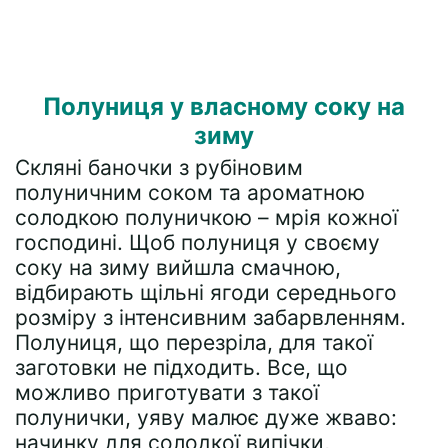
Полуниця у власному соку на
зиму
Скляні баночки з рубіновим
полуничним соком та ароматною
солодкою полуничкою – мрія кожної
господині. Щоб полуниця у своєму
соку на зиму вийшла смачною,
відбирають щільні ягоди середнього
розміру з інтенсивним забарвленням.
Полуниця, що перезріла, для такої
заготовки не підходить. Все, що
можливо приготувати з такої
полунички, уяву малює дуже жваво:
начинку для солодкої випічки,