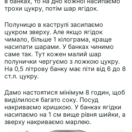
в банках, то на дно кожної насипаємо
трохи цукру, потім шар ягідок.
Полуницю в каструлі засипаємо
цукром зверху. Але якщо ягідок
чимало, більше 1 кілограма, краще
насипати шарами. У банках чинимо
саме так. Тут кожен малий шар
полунички чергуємо з ложкою цукру.
На 0,5 літрову банку має піти від 6 до 8
ст.л. цукру.
Дамо настоятися мінімум 8 годин, щоб
виділилося багато соку. Посуд
накриваємо кришкою. У банках ягідки
насипаємо на 1 см вище рівня шийки, а
зверху накриваємо марлею.