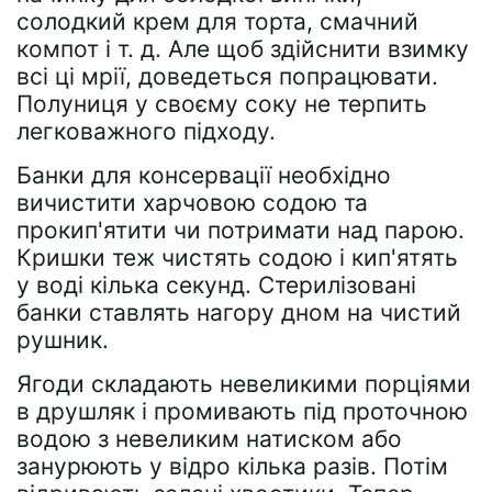
солодкий крем для торта, смачний
компот і т. д. Але щоб здійснити взимку
всі ці мрії, доведеться попрацювати.
Полуниця у своєму соку не терпить
легковажного підходу.
Банки для консервації необхідно
вичистити харчовою содою та
прокип'ятити чи потримати над парою.
Кришки теж чистять содою і кип'ятять
у воді кілька секунд. Стерилізовані
банки ставлять нагору дном на чистий
рушник.
Ягоди складають невеликими порціями
в друшляк і промивають під проточною
водою з невеликим натиском або
занурюють у відро кілька разів. Потім