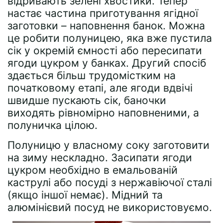
відривають зелені хвостики. Тепер
настає частина приготування ягідної
заготовки – наповнення банок. Можна
це робити полуницею, яка вже пустила
сік у окремій ємності або пересипати
ягоди цукром у банках. Другий спосіб
здається більш трудомістким на
початковому етапі, але ягоди вдвічі
швидше пускають сік, баночки
виходять рівномірно наповненими, а
полуничка цілою.
Полуницю у власному соку заготовити
на зиму нескладно. Засипати ягоди
цукром необхідно в емальованій
каструлі або посуді з нержавіючої сталі
(якщо іншої немає). Мідний та
алюмінієвий посуд не використовуємо.