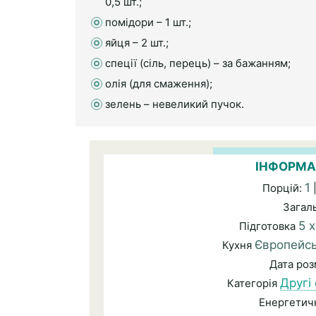
0,5 шт.;
помідори – 1 шт.;
яйця – 2 шт.;
спеції (сіль, перець) – за бажанням;
олія (для смаження);
зелень – невеликий пучок.
ІНФОРМА
1
Порцій:
|
Загал
5 
Підготовка
Європейс
Кухня
Дата ро
Другі
Категорія
Енергетичн