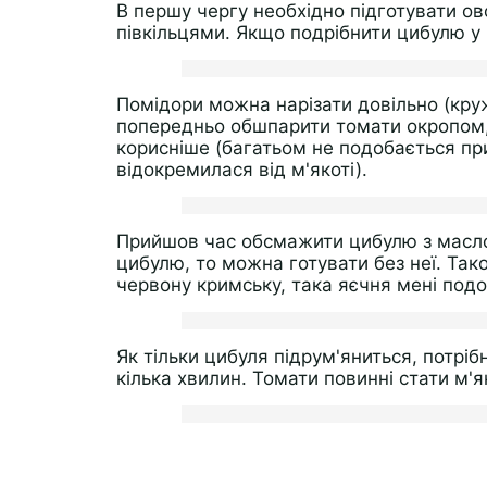
В першу чергу необхідно підготувати о
півкільцями. Якщо подрібнити цибулю у в
Помідори можна нарізати довільно (кр
попередньо обшпарити томати окропом, з
корисніше (багатьом не подобається при
відокремилася від м'якоті).
Прийшов час обсмажити цибулю з маслом
цибулю, то можна готувати без неї. Так
червону кримську, така яєчня мені подо
Як тільки цибуля підрум'яниться, потріб
кілька хвилин. Томати повинні стати м'