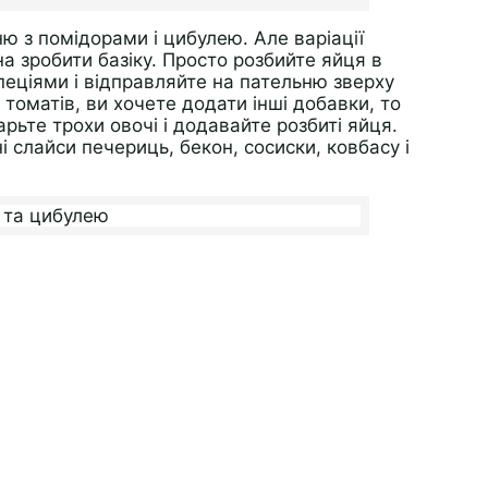
ню з помідорами і цибулею. Але варіації
а зробити базіку. Просто розбийте яйця в
спеціями і відправляйте на пательню зверху
томатів, ви хочете додати інші добавки, то
рьте трохи овочі і додавайте розбиті яйця.
і слайси печериць, бекон, сосиски, ковбасу і