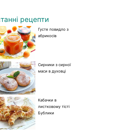
танні рецепти
Густе повидло з
абрикосів
Сирники з сирної
маси в духовці
Кабачки в
листковому тісті
Бублики