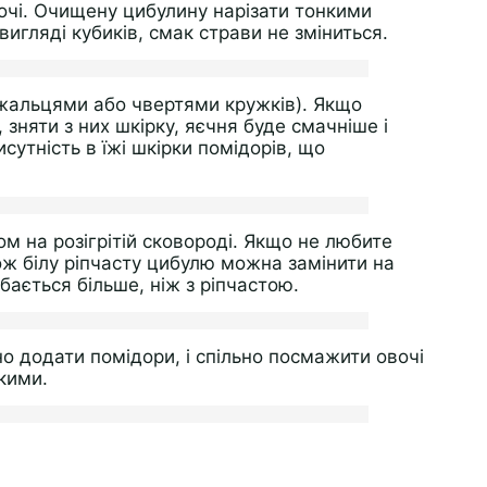
вочі. Очищену цибулину нарізати тонкими
игляді кубиків, смак страви не зміниться.
ужальцями або чвертями кружків). Якщо
няти з них шкірку, яєчня буде смачніше і
сутність в їжі шкірки помідорів, що
 на розігрітій сковороді. Якщо не любите
ож білу ріпчасту цибулю можна замінити на
бається більше, ніж з ріпчастою.
но додати помідори, і спільно посмажити овочі
якими.