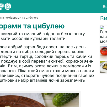
Вс
Ви
ня з помідорами та цибулею
дорами та цибулею
 швидкий та смачний сніданок без клопоту.
мати особливі кулінарні таланти.
рює добрий заряд бадьорості на весь день.
 додати на вибір: солодкий перець, корінь
натерти на тертці, солодкий перець та кабачки
поєднує в собі переваги ситної, корисної яєчні
ів. Втім, взимку оката яєчня з помідорами із
бажаною. Пікантний смак страви можна надати
лавившись, створить чудове поєднання гарячих
атковий набір вітамінів яєчні забезпечить