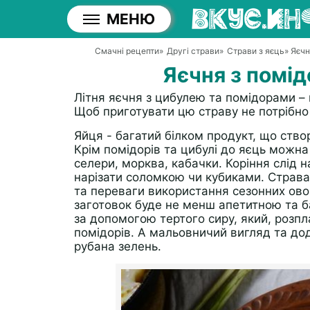
МЕНЮ
Смачні рецепти
»
Другі страви
»
Страви з яєць
» Яєч
Яєчня з помі
Літня яєчня з цибулею та помідорами –
Щоб приготувати цю страву не потрібно 
Яйця - багатий білком продукт, що ство
Крім помідорів та цибулі до яєць можна
селери, морква, кабачки. Коріння слід 
нарізати соломкою чи кубиками. Страва 
та переваги використання сезонних овоч
заготовок буде не менш апетитною та 
за допомогою тертого сиру, який, розп
помідорів. А мальовничий вигляд та дод
рубана зелень.