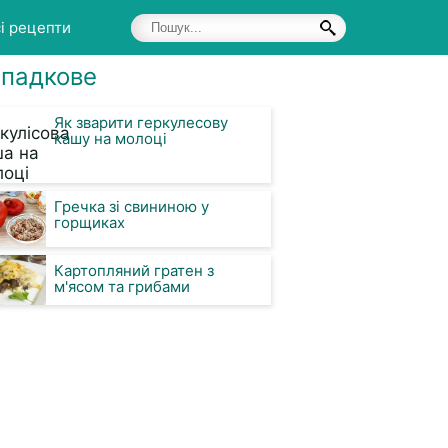
і рецепти
падкове
Як зварити геркулесову
кашу на молоці
Гречка зі свининою у
горщиках
Картопляний гратен з
м'ясом та грибами