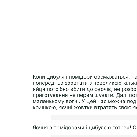
Коли цибуля і помідори обсмажаться, на
попередньо збовтати з невеликою кільк
яйця потрібно вбити до овочів, не розбо
приготування не перемішувати. Далі пот
маленькому вогні. У цей час можна под
кришкою, яєчні жовтки втратять свою яс
Яєчня з помідорами і цибулею готова! 