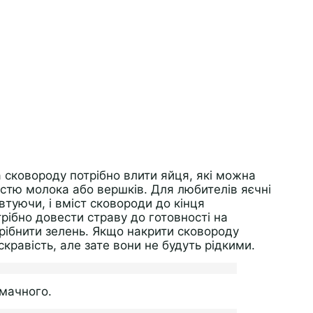
 сковороду потрібно влити яйця, які можна
істю молока або вершків. Для любителів яєчні
втуючи, і вміст сковороди до кінця
рібно довести страву до готовності на
рібнити зелень. Якщо накрити сковороду
кравість, але зате вони не будуть рідкими.
Смачного.