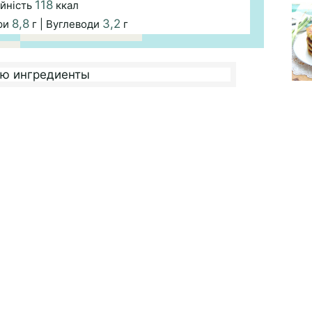
118
йність
ккал
8,8
3,2
ри
г | Вуглеводи
г