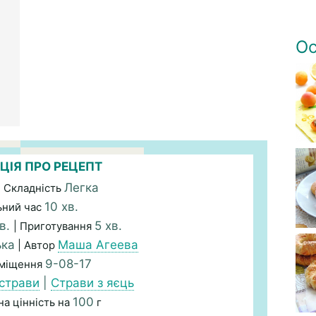
Ос
ЦІЯ ПРО РЕЦЕПТ
Легка
 Складність
10 хв.
ьний час
хв.
5 хв.
| Приготування
ька
Маша Агеева
| Автор
9-08-17
зміщення
 страви
|
Страви з яєць
100
а цінність на
г