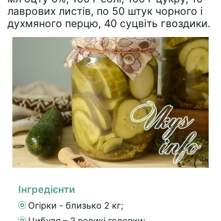
лаврових листів, по 50 штук чорного і
духмяного перцю, 40 суцвіть гвоздики.
Інгредієнти
Огірки - близько 2 кг;
Цибуля – 2 великі головки;