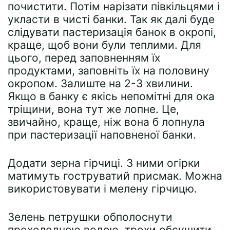
почистити. Потім нарізати півкільцями і
укласти в чисті банки. Так як далі буде
слідувати пастеризація банок в окропі,
краще, щоб вони були теплими. Для
цього, перед заповненням їх
продуктами, заповніть їх на половину
окропом. Залиште на 2-3 хвилини.
Якщо в банку є якісь непомітні для ока
тріщини, вона тут же лопне. Це,
звичайно, краще, ніж вона б лопнула
при пастеризації наповненої банки.
Додати зерна гірчиці. З ними огірки
матимуть гоструватий присмак. Можна
використовувати і мелену гірчицю.
Зелень петрушки обполоснути
прохолодною водою, трохи обсушити