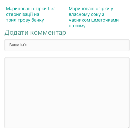
Мариновані огірки без
Мариновані огірки у
стерилізації на
власному соку з
трилітрову банку
часником шматочками
на зиму
Додати комментар