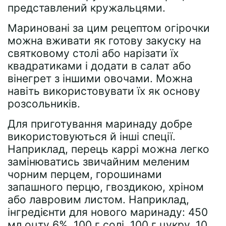
представлений кружальцями.
Мариновані за цим рецептом огірочки
можна вживати як готову закуску на
святковому столі або нарізати їх
квадратиками і додати в салат або
вінегрет з іншими овочами. Можна
навіть використовувати їх як основу
розсольників.
Для приготування маринаду добре
використовуються й інші спеції.
Наприклад, перець каррі можна легко
замінюватись звичайним меленим
чорним перцем, горошинами
запашного перцю, гвоздикою, хріном
або лавровим листом. Наприклад,
інгредієнти для нового маринаду: 450
мл оцту 6%, 100 г солі, 100 г цукру, 10