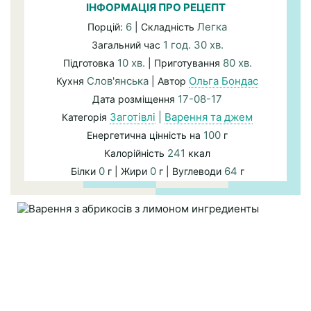
ІНФОРМАЦІЯ ПРО РЕЦЕПТ
6
Легка
Порцій:
| Складність
1 год. 30 хв.
Загальний час
10 хв.
80 хв.
Підготовка
| Приготування
Слов'янська
Ольга Бондас
Кухня
| Автор
17-08-17
Дата розміщення
Заготівлі
|
Варення та джем
Категорія
100
Енергетична цінність на
г
241
Калорійність
ккал
0
0
64
Білки
г | Жири
г | Вуглеводи
г