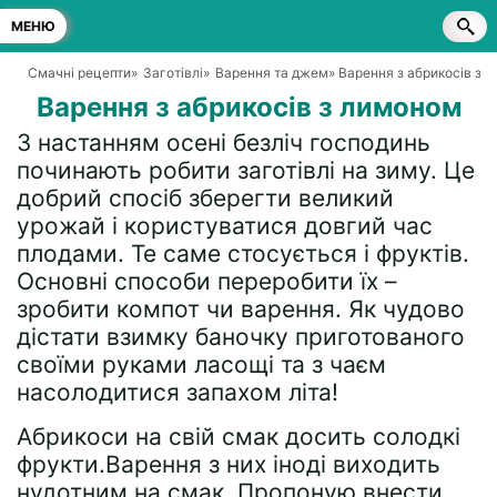
МЕНЮ
Смачні рецепти
»
Заготівлі
»
Варення та джем
» Варення з абрикосів з 
Варення з абрикосів з лимоном
З настанням осені безліч господинь
починають робити заготівлі на зиму. Це
добрий спосіб зберегти великий
урожай і користуватися довгий час
плодами. Те саме стосується і фруктів.
Основні способи переробити їх –
зробити компот чи варення. Як чудово
дістати взимку баночку приготованого
своїми руками ласощі та з чаєм
насолодитися запахом літа!
Абрикоси на свій смак досить солодкі
фрукти.Варення з них іноді виходить
нудотним на смак. Пропоную внести