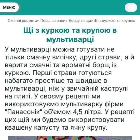
МЕНЮ
Смачні рецепти
»
Перші страви
»
Борщі та щи
» Щі з куркою та крупою в
Щі з куркою та крупою в
мультиварці
У мультиварці можна готувати не
тільки смачну випічку, другі страви, а й
варити смачні та ароматні борщ із
куркою. Перші страви готуються
набагато простіше та швидше в
мультиварці, ніж у звичайній каструлі
на плиті. У своєму рецепті ми
використовуємо мультиварку фірми
"Панасонік" об'ємом 4,5 літра. У рецепті
цих щій ми будемо використовувати
квашену капусту та ячну крупу.