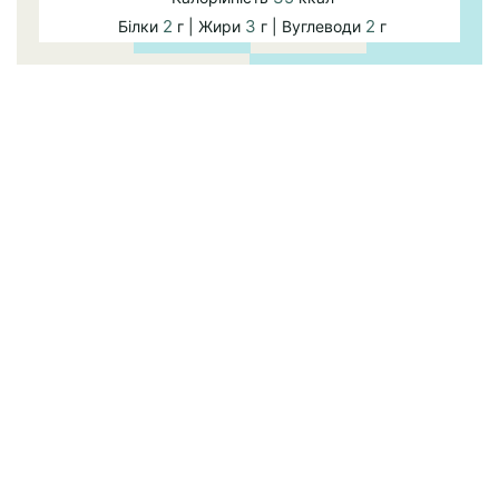
2
3
2
Білки
г | Жири
г | Вуглеводи
г