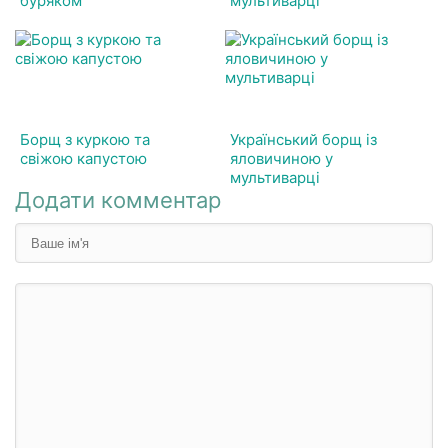
буряком
мультиварці
Борщ з куркою та
Український борщ із
свіжою капустою
яловичиною у
мультиварці
Додати комментар