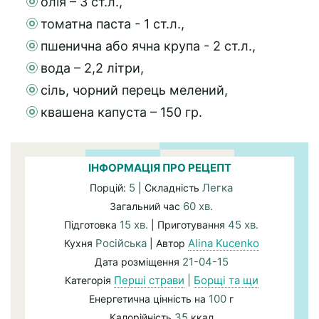
олія – 3 ст.л.,
томатна паста - 1 ст.л.,
пшенична або ячна крупа - 2 ст.л.,
вода – 2,2 літри,
сіль, чорний перець мелений,
квашена капуста – 150 гр.
ІНФОРМАЦІЯ ПРО РЕЦЕПТ
5
Легка
Порцій:
| Складність
60 хв.
Загальний час
15 хв.
45 хв.
Підготовка
| Приготування
Російська
Alina Kucenko
Кухня
| Автор
21-04-15
Дата розміщення
Перші страви
|
Борщі та щи
Категорія
100
Енергетична цінність на
г
35
Калорійність
ккал