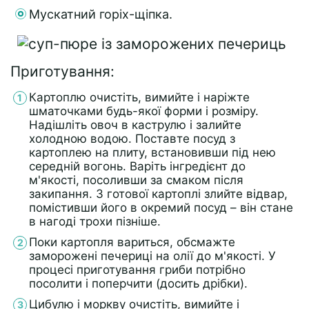
Мускатний горіх-щіпка.
Приготування:
Картоплю очистіть, вимийте і наріжте
шматочками будь-якої форми і розміру.
Надішліть овоч в каструлю і залийте
холодною водою. Поставте посуд з
картоплею на плиту, встановивши під нею
середній вогонь. Варіть інгредієнт до
м'якості, посоливши за смаком після
закипання. З готової картоплі злийте відвар,
помістивши його в окремий посуд – він стане
в нагоді трохи пізніше.
Поки картопля вариться, обсмажте
заморожені печериці на олії до м'якості. У
процесі приготування гриби потрібно
посолити і поперчити (досить дрібки).
Цибулю і моркву очистіть, вимийте і