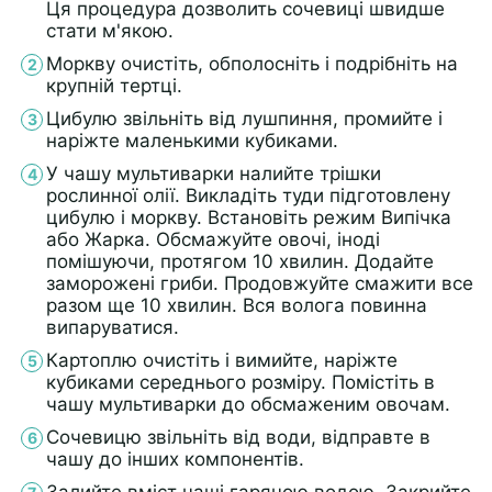
Ця процедура дозволить сочевиці швидше
стати м'якою.
Моркву очистіть, обполосніть і подрібніть на
крупній тертці.
Цибулю звільніть від лушпиння, промийте і
наріжте маленькими кубиками.
У чашу мультиварки налийте трішки
рослинної олії. Викладіть туди підготовлену
цибулю і моркву. Встановіть режим Випічка
або Жарка. Обсмажуйте овочі, іноді
помішуючи, протягом 10 хвилин. Додайте
заморожені гриби. Продовжуйте смажити все
разом ще 10 хвилин. Вся волога повинна
випаруватися.
Картоплю очистіть і вимийте, наріжте
кубиками середнього розміру. Помістіть в
чашу мультиварки до обсмаженим овочам.
Сочевицю звільніть від води, відправте в
чашу до інших компонентів.
Залийте вміст чаші гарячою водою. Закрийте