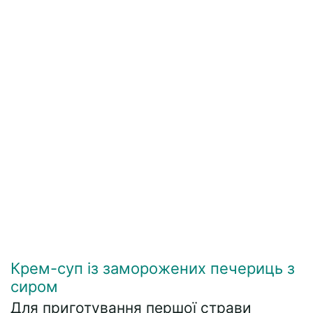
Крем-суп із заморожених печериць з
сиром
Для приготування першої страви