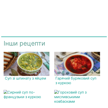
Інши рецепти
Суп зі шпинату з яйцем
Гарячий буряковий суп
з куркою