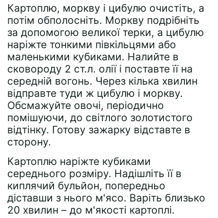
Картоплю, моркву і цибулю очистіть, а
потім обполосніть. Моркву подрібніть
за допомогою великої терки, а цибулю
наріжте тонкими півкільцями або
маленькими кубиками. Налийте в
сковороду 2 ст.л. олії і поставте її на
середній вогонь. Через кілька хвилин
відправте туди ж цибулю і моркву.
Обсмажуйте овочі, періодично
помішуючи, до світлого золотистого
відтінку. Готову зажарку відставте в
сторону.
Картоплю наріжте кубиками
середнього розміру. Надішліть її в
киплячий бульйон, попередньо
діставши з нього м'ясо. Варіть близько
20 хвилин – до м'якості картоплі.