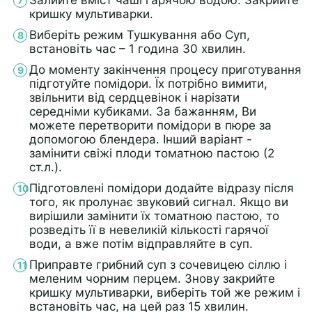
кришку мультиварки.
Виберіть режим Тушкування або Суп,
встановіть час – 1 година 30 хвилин.
До моменту закінчення процесу приготування
підготуйте помідори. Їх потрібно вимити,
звільнити від сердцевінок і нарізати
середніми кубиками. За бажанням, Ви
можете перетворити помідори в пюре за
допомогою блендера. Інший варіант -
замінити свіжі плоди томатною пастою (2
ст.л.).
Підготовлені помідори додайте відразу після
того, як пролунає звуковий сигнал. Якщо ви
вирішили замінити їх томатною пастою, то
розведіть її в невеликій кількості гарячої
води, а вже потім відправляйте в суп.
Приправте грибний суп з сочевицею сіллю і
меленим чорним перцем. Знову закрийте
кришку мультиварки, виберіть той же режим і
встановіть час, на цей раз 15 хвилин.