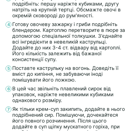
подрібніть: першу наріжте кубиками, другу
натріть на крупній тертці. Обсмажте овочі в
окремій сковороді до рум'яності.
Готову овочеву зажарку і гриби подрібніть
блендером. Картоплю перетворите в пюре за
допомогою спеціальної толкушки. З'єднайте
всі інгредієнти в невеликій каструльці.
Додайте до них 3-4 ст. відвару від картоплі.
Його кількість залежить від бажаної
консистенції супу.
Поставте каструльку на вогонь. Доведіть її
вміст до кипіння, не забуваючи іноді
помішувати його ложкою.
В цей час звільніть плавлений сирок від
упаковок, наріжте невеликими кубиками
однакового розміру.
Як тільки крем-суп закипить, додайте в нього
подрібнений сир. Помішуючи, дочекайтеся
його повного розчинення. Після цього
додайте в суп щіпку мускатного горіха, при