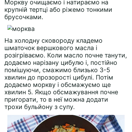
Моркву очищаємо і натираємо на
крупній тертці або ріжемо тонкими
брусочками.
На холодну сковороду кладемо
шматочок вершкового масла і
розігріваємо. Коли масло почне танути,
додаємо нарізану цибулю і, постійно
помішуючи, смажимо близько 3-5
хвилин до прозорості цибулі. Потім
додаємо моркву і обсмажуємо ще
хвилин 5. Якщо обсмажування почне
пригорати, то в неї можна додати
трохи бульйону з супу.