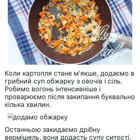
Коли картопля стане м'якше, додаємо в
грибний суп обжарку з овочів і сіль.
Робимо вогонь інтенсивніше і
проварюємо після закипання буквально
кілька хвилин.
Останньою закидаємо дрібну
вермішель, вона додасть супу ситості.