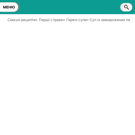
МЕНЮ
Смачні рецепти
»
Перші страви
»
Гарячі супи
» Суп із заморожених печ