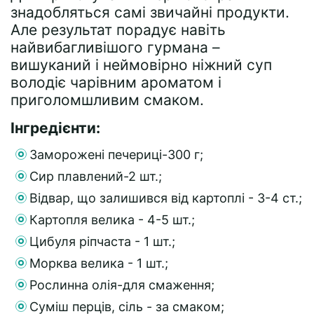
знадобляться самі звичайні продукти.
Але результат порадує навіть
найвибагливішого гурмана –
вишуканий і неймовірно ніжний суп
володіє чарівним ароматом і
приголомшливим смаком.
Інгредієнти:
Заморожені печериці-300 г;
Сир плавлений-2 шт.;
Відвар, що залишився від картоплі - 3-4 ст.;
Картопля велика - 4-5 шт.;
Цибуля ріпчаста - 1 шт.;
Морква велика - 1 шт.;
Рослинна олія-для смаження;
Суміш перців, сіль - за смаком;