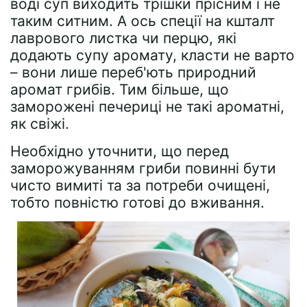
воді суп виходить трішки прісним і не
таким ситним. А ось спеції на кшталт
лаврового листка чи перцю, які
додають супу аромату, класти не варто
– вони лише переб'ють природний
аромат грибів. Тим більше, що
заморожені печериці не такі ароматні,
як свіжі.
Необхідно уточнити, що перед
заморожуванням гриби повинні бути
чисто вимиті та за потреби очищені,
тобто повністю готові до вживання.