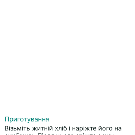
Приготування
Візьміть житній хліб і наріжте його на