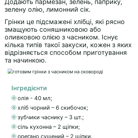
Додають пармезан, зелень, паприку,
зелену олію, лимонний сік.
Грінки це підсмажені хлібці, які рясно
змащують соняшниковою або
оливковою олією з часником. Існує
кілька типів такої закуски, кожен з яких
відрізняється способом приготування
та начинкою.
Інгредієнти
олія - 40 мл;
хліб чорний – 6 скибочок;
зубчики часнику – 3 шт.;
сіль кухонна – 2 щіпки;
орегано сушений – 2 щіпки.