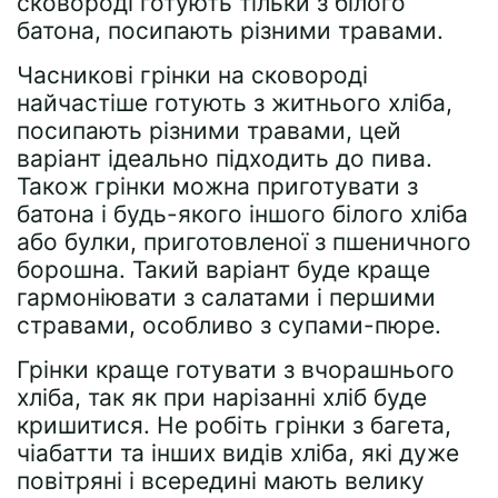
сковороді готують тільки з білого
батона, посипають різними травами.
Часникові грінки на сковороді
найчастіше готують з житнього хліба,
посипають різними травами, цей
варіант ідеально підходить до пива.
Також грінки можна приготувати з
батона і будь-якого іншого білого хліба
або булки, приготовленої з пшеничного
борошна. Такий варіант буде краще
гармоніювати з салатами і першими
стравами, особливо з супами-пюре.
Грінки краще готувати з вчорашнього
хліба, так як при нарізанні хліб буде
кришитися. Не робіть грінки з багета,
чіабатти та інших видів хліба, які дуже
повітряні і всередині мають велику