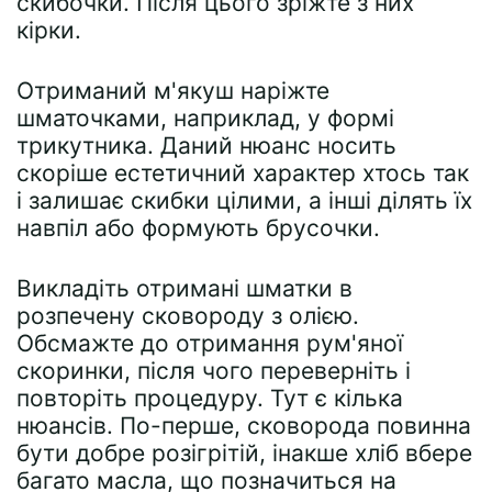
скибочки. Після цього зріжте з них
кірки.
Отриманий м'якуш наріжте
шматочками, наприклад, у формі
трикутника. Даний нюанс носить
скоріше естетичний характер хтось так
і залишає скибки цілими, а інші ділять їх
навпіл або формують брусочки.
Викладіть отримані шматки в
розпечену сковороду з олією.
Обсмажте до отримання рум'яної
скоринки, після чого переверніть і
повторіть процедуру. Тут є кілька
нюансів. По-перше, сковорода повинна
бути добре розігрітій, інакше хліб вбере
багато масла, що позначиться на