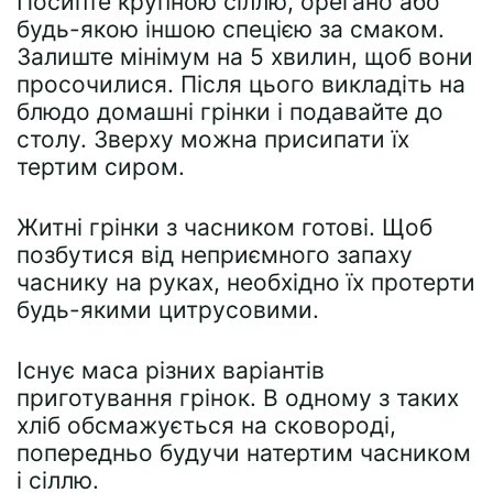
Посипте крупною сіллю, орегано або
будь-якою іншою спецією за смаком.
Залиште мінімум на 5 хвилин, щоб вони
просочилися. Після цього викладіть на
блюдо домашні грінки і подавайте до
столу. Зверху можна присипати їх
тертим сиром.
Житні грінки з часником готові. Щоб
позбутися від неприємного запаху
часнику на руках, необхідно їх протерти
будь-якими цитрусовими.
Існує маса різних варіантів
приготування грінок. В одному з таких
хліб обсмажується на сковороді,
попередньо будучи натертим часником
і сіллю.