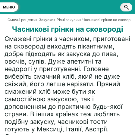
МЕНЮ
Смачні рецепти
»
Закуски
»
Різні закуски
» Часникові грінки на сковород
Часникові грінки на сковороді
Смажені грінки з часником, приготовані
на сковороді виходять пікантними,
добре підходять як закуска до пива,
овочів, супів. Дуже апетитні та
недорогі у приготуванні. Головне
виберіть смачний хліб, який не дуже
свіжий, його легше нарізати. Пряний
смажений хліб може бути як
самостійною закускою, так і
доповненням до практично будь-якої
страви. В інших країнах теж люблять
подібну закуску, часникові тости
готують у Мексиці, Італії, Австрії.