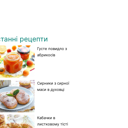
танні рецепти
Густе повидло з
абрикосів
Сирники з сирної
маси в духовці
Кабачки в
листковому тісті