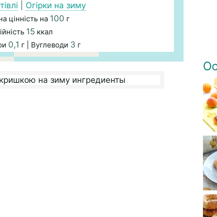
тівлі
|
Огірки на зиму
100
а цінність на
г
15
ійність
ккал
0,1
3
ри
г | Вуглеводи
г
Ос