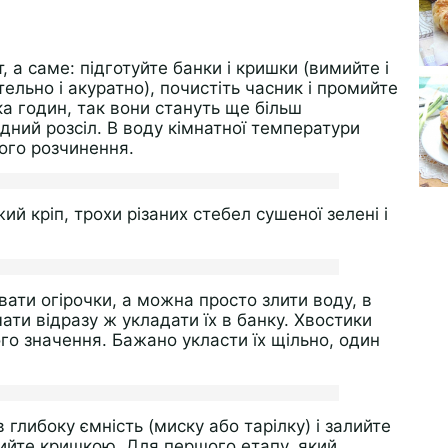
, а саме: підготуйте банки і кришки (вимийте і
ельно і акуратно), почистіть часник і промийте
ька годин, так вони стануть ще більш
дний розсіл. В воду кімнатної температури
ного розчинення.
ий кріп, трохи різаних стебел сушеної зелені і
ати огірочки, а можна просто злити воду, в
чати відразу ж укладати їх в банку. Хвостики
го значення. Бажано укласти їх щільно, один
глибоку ємність (миску або тарілку) і залийте
рийте кришкою. Для першого етапу, який