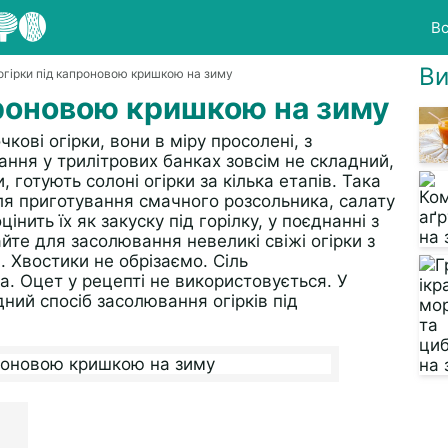
Вс
Ви
 огірки під капроновою кришкою на зиму
проновою кришкою на зиму
кові огірки, вони в міру просолені, з
ння у трилітрових банках зовсім не складний,
 готують солоні огірки за кілька етапів. Така
ля приготування смачного розсольника, салату
інить їх як закуску під горілку, у поєднанні з
те для засолювання невеликі свіжі огірки з
 Хвостики не обрізаємо. Сіль
а. Оцет у рецепті не використовується. У
ний спосіб засолювання огірків під