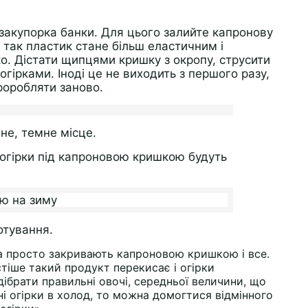
 закупорка банки. Для цього залийте капронову
 так пластик стане більш еластичним і
о. Дістати щипцями кришку з окропу, струсити
 огірками. Іноді це не виходить з першого разу,
роробляти заново.
не, темне місце.
 огірки під капроновою кришкою будуть
отування.
, а просто закривають капроновою кришкою і все.
тіше такий продукт перекисає і огірки
ібрати правильні овочі, середньої величини, що
ні огірки в холод, то можна домогтися відмінного