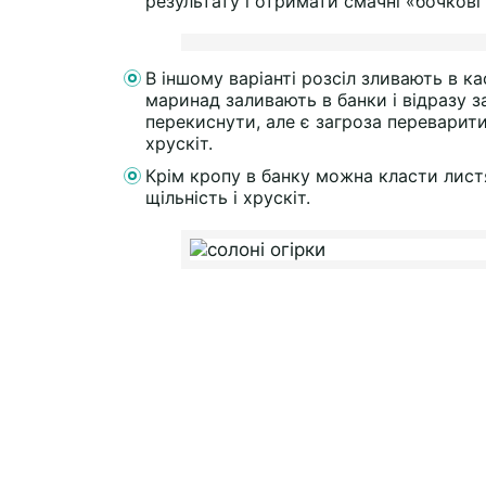
результату і отримати смачні «бочкові 
В іншому варіанті розсіл зливають в ка
маринад заливають в банки і відразу 
перекиснути, але є загроза переварит
хрускіт.
Крім кропу в банку можна класти лист
щільність і хрускіт.