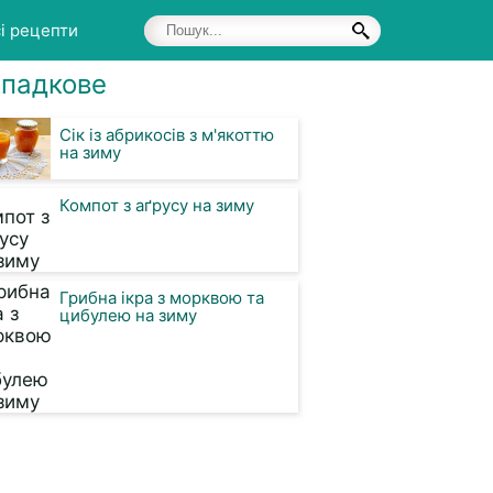
і рецепти
падкове
Сік із абрикосів з м'якоттю
на зиму
Компот з аґрусу на зиму
Грибна ікра з морквою та
цибулею на зиму