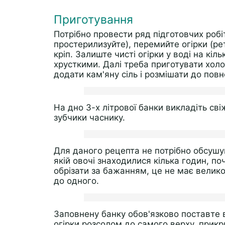
Приготування
Потрібно провести ряд підготовчих робіт
простерилизуйте), перемийте огірки (рет
кріп. Залиште чисті огірки у воді на кіл
хрусткими. Далі треба приготувати холо
додати кам'яну сіль і розмішати до пов
На дно 3-х літрової банки викладіть свіж
зубчики часнику.
Для даного рецепта не потрібно обсушув
якій овочі знаходилися кілька годин, по
обрізати за бажанням, це не має велико
до одного.
Заповнену банку обов'язково поставте в 
огірки розсолом до самого верху, прик