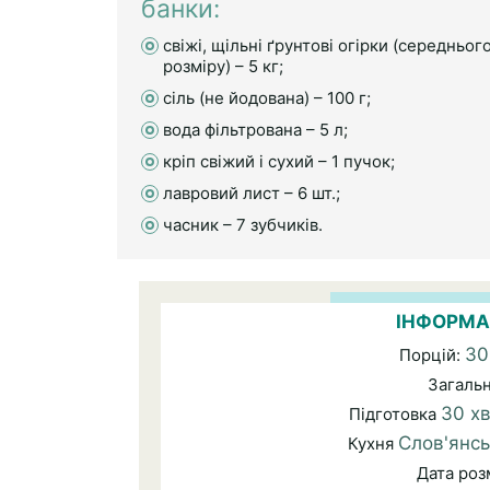
банки:
свіжі, щільні ґрунтові огірки (середньог
розміру) – 5 кг;
сіль (не йодована) – 100 г;
вода фільтрована – 5 л;
кріп свіжий і сухий – 1 пучок;
лавровий лист – 6 шт.;
часник – 7 зубчиків.
ІНФОРМА
30
Порцій:
Загаль
30 хв
Підготовка
Слов'янсь
Кухня
Дата ро