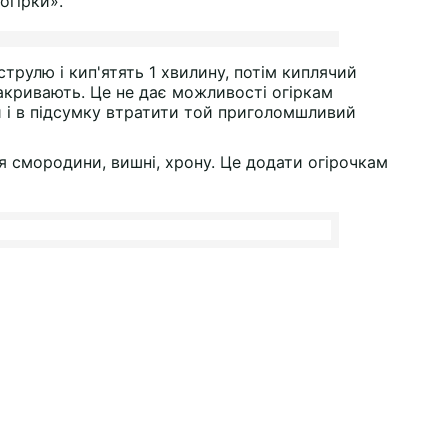
огірки».
струлю і кип'ятять 1 хвилину, потім киплячий
закривають. Це не дає можливості огіркам
и і в підсумку втратити той приголомшливий
я смородини, вишні, хрону. Це додати огірочкам