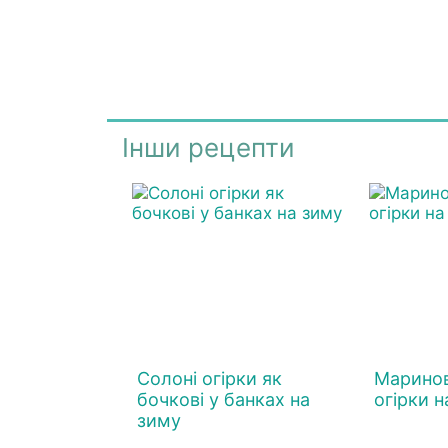
Інши рецепти
Солоні огірки як
Маринова
бочкові у банках на
огірки н
зиму