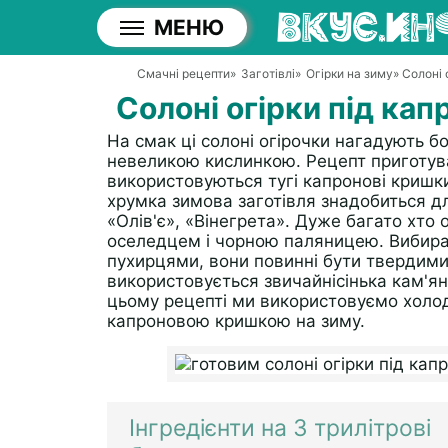
МЕНЮ
Смачні рецепти
»
Заготівлі
»
Огірки на зиму
» Солоні
Солоні огірки під ка
На смак ці солоні огірочки нагадують боч
невеликою кислинкою. Рецепт приготува
використовуються тугі капронові кришки,
хрумка зимова заготівля знадобиться д
«Олів'є», «Вінегрета». Дуже багато хто оц
оселедцем і чорною паляницею. Вибирай
пухирцями, вони повинні бути твердими.
використовується звичайнісінька кам'ян
цьому рецепті ми використовуємо холод
капроновою кришкою на зиму.
Інгредієнти на 3 трилітрові