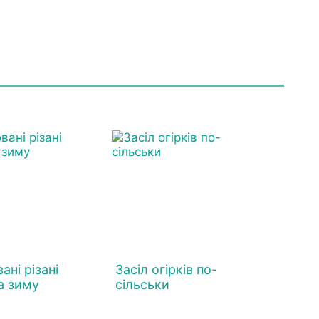
ні різані
Засіл огірків по-
а зиму
сільськи