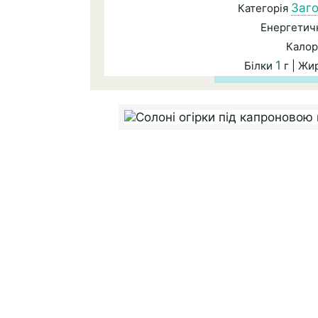
Заго
Категорія
Енергетичн
Калор
1
Білки
г | Жи