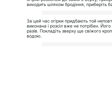
виходить шляхом бродіння, приберіть бан
За цей час огірки придбають той непов
виконана і розсіл вже не потрібен. Його 
разів. Покладіть зверху ще свіжого кро
водою.