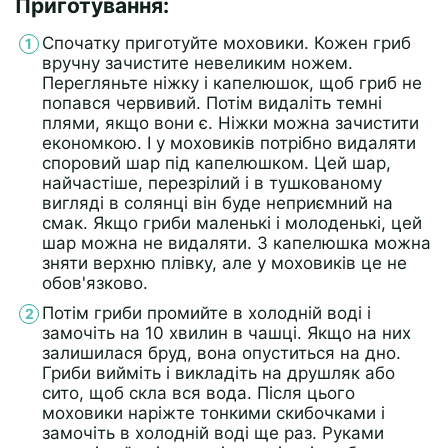
Приготування:
Спочатку приготуйте моховики. Кожен гриб
вручну зачистите невеликим ножем.
Перегляньте ніжку і капелюшок, щоб гриб не
попався червивий. Потім видаліть темні
плями, якщо вони є. Ніжки можна зачистити
економкою. І у моховиків потрібно видаляти
споровий шар під капелюшком. Цей шар,
найчастіше, перезрілий і в тушкованому
вигляді в солянці він буде неприємний на
смак. Якщо гриби маленькі і молоденькі, цей
шар можна не видаляти. З капелюшка можна
зняти верхню плівку, але у моховиків це не
обов'язково.
Потім гриби промийте в холодній воді і
замочіть на 10 хвилин в чашці. Якщо на них
залишилася бруд, вона опуститься на дно.
Гриби вийміть і викладіть на друшляк або
сито, щоб скла вся вода. Після цього
моховики наріжте тонкими скибочками і
замочіть в холодній воді ще раз. Руками