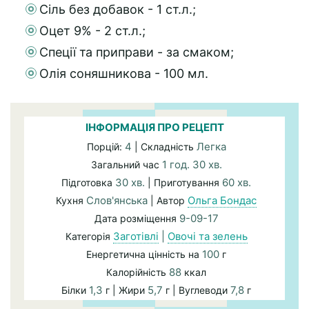
Сіль без добавок - 1 ст.л.;
Оцет 9% - 2 ст.л.;
Спеції та приправи - за смаком;
Олія соняшникова - 100 мл.
ІНФОРМАЦІЯ ПРО РЕЦЕПТ
4
Легка
Порцій:
| Складність
1 год. 30 хв.
Загальний час
30 хв.
60 хв.
Підготовка
| Приготування
Слов'янська
Ольга Бондас
Кухня
| Автор
9-09-17
Дата розміщення
Заготівлі
|
Овочі та зелень
Категорія
100
Енергетична цінність на
г
88
Калорійність
ккал
1,3
5,7
7,8
Білки
г | Жири
г | Вуглеводи
г