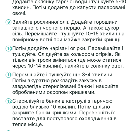
Додайте склянку гарячої води і тушкуйте 5-10
хвилин. Потім додайте до капусти пасеровані
овочі.
Залийте рослинної олії. Додайте горошини
запашного і чорного перцю. А також цукор і
сіль. Перемішайте і тушкуйте 10-15 хвилин на
помірному вогні при майже закритій кришці.
Потім додайте нарізані огірки. Перемішайте і
тушкуйте. Слідкуйте за кольором огірків. Як
тільки він трохи зміниться (це може статися
через 10-14 хвилин), налийте в солянку оцет.
Перемішайте і тушкуйте ще 3-4 хвилини.
Потім акуратно розкладіть закуску в
заздалегідь стерилізовані банки і накрийте
обробленими окропом кришками.
Стерилізуйте банки в каструлі з гарячою
водою близько 10 хвилин. Потім щільно
закрийте банки кришками. Переверніть їх і
поставте для поступового охолодження в
тепле місце.