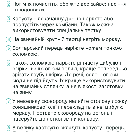
Потім їх почистіть, обріжте все зайве: насіння
і плодоніжки.
Капусту білокачанну дрібно наріжте або
пропустіть через комбайн. Також можна
використовувати спеціальну тертку.
На звичайній крупній тертці натріть моркву.
Болгарський перець наріжте ножем тонкою
соломкою.
Також соломкою наріжте ріпчасту цибулю і
огірки. Якщо огірки великі, краще попередньо
зрізати грубу шкірку. До речі, солоні огірки
сюди не підійдуть. Їх краще використовувати
на звичайну солянку, а не в якості заготовки
на зиму.
У невелику сковороду налийте столову ложку
соняшникової олії і перекладіть в неї цибулю і
моркву. Поставте сковороду на вогонь і
пасеруйте до легкої зміни кольору.
У велику каструлю складіть капусту і перець.