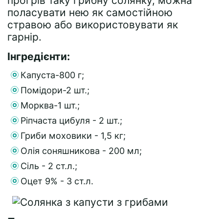
прогрів таку грибну солянку, можна
поласувати нею як самостійною
стравою або використовувати як
гарнір.
Інгредієнти:
Капуста-800 г;
Помідори-2 шт.;
Морква-1 шт.;
Ріпчаста цибуля - 2 шт.;
Гриби моховики - 1,5 кг;
Олія соняшникова - 200 мл;
Сіль - 2 ст.л.;
Оцет 9% - 3 ст.л.