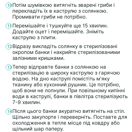
Потім шумівкою витягніть зварені гриби і
перекладіть їх в каструлю з солянкою.
Промивати гриби не потрібно.
Перемішайте і тушкуйте ще 15 хвилин.
Додайте оцет і перемішайте. Зніміть
каструлю з плити.
Відразу викладіть солянку в стерилізовані
окропом банки і накрийте стерилізованими
залізними кришками.
Тепер відправте банки з солянкою на
стерилізацію в широку каструлю з гарячою
водою. На дно каструлі помістіть м'яку
тканину або кухонний рушник. Це потрібно,
щоб вони не лопнули. При повільному кипінні
води в каструлі, банки в півлітра стерилізують
7-9 хвилин.
Після цього банки акуратно витягніть на стіл.
Щільно закупорте і переверніть. Поставте для
охолодження в тепле місце під ковдру або
щільний шар паперу.