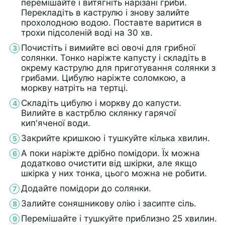
перемішайте і витягніть нарізані гриби.
Перекладіть в каструлю і знову залийте
прохолодною водою. Поставте варитися в
трохи підсоленій воді на 30 хв.
Почистіть і вимийте всі овочі для грибної
солянки. Тонко наріжте капусту і складіть в
окрему каструлю для приготування солянки з
грибами. Цибулю наріжте соломкою, а
моркву натріть на тертці.
Складіть цибулю і моркву до капусти.
Вилийте в кастрблю склянку гарячої
кип'яченої води.
Закрийте кришкою і тушкуйте кілька хвилин.
А поки наріжте дрібно помідори. Їх можна
додатково очистити від шкірки, але якщо
шкірка у них тонка, цього можна не робити.
Додайте помідори до солянки.
Залийте соняшникову олію і засипте сіль.
Перемішайте і тушкуйте приблизно 25 хвилин.