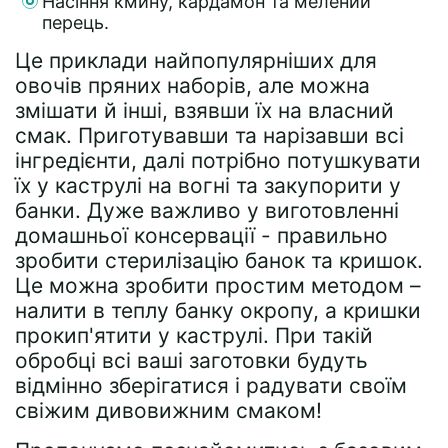
Насіння кмину, кардамон та мелений
перець.
Це приклади найпопулярніших для
овочів пряних наборів, але можна
змішати й інші, взявши їх на власний
смак. Приготувавши та нарізавши всі
інгредієнти, далі потрібно потушкувати
їх у каструлі на вогні та закупорити у
банки. Дуже важливо у виготовленні
домашньої консервації - правильно
зробити стерилізацію банок та кришок.
Це можна зробити простим методом –
налити в теплу банку окропу, а кришки
прокип'ятити у каструлі. При такій
обробці всі ваші заготовки будуть
відмінно зберігатися і радувати своїм
свіжим дивовижним смаком!