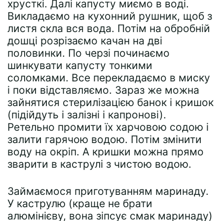
хрусткі. Далі капусту миємо в воді.
Викладаємо на кухонний рушник, щоб з
листя скла вся вода. Потім на обробній
дошці розрізаємо качан на дві
половинки. По черзі починаємо
шинкувати капусту тонкими
соломками. Все перекладаємо в миску
і поки відставляємо. Зараз же можна
зайнятися стерилізацією банок і кришок
(підійдуть і залізні і капронові).
Ретельно промити їх харчовою содою і
залити гарячою водою. Потім змінити
воду на окріп. А кришки можна прямо
зварити в каструлі з чистою водою.
Займаємося приготуванням маринаду.
У каструлю (краще не брати
алюмінієву, вона зіпсує смак маринаду)