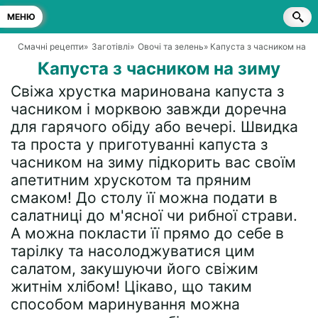
МЕНЮ
Смачні рецепти
»
Заготівлі
»
Овочі та зелень
» Капуста з часником на з
Капуста з часником на зиму
Свіжа хрустка маринована капуста з
часником і морквою завжди доречна
для гарячого обіду або вечері. Швидка
та проста у приготуванні капуста з
часником на зиму підкорить вас своїм
апетитним хрускотом та пряним
смаком! До столу її можна подати в
салатниці до м'ясної чи рибної страви.
А можна покласти її прямо до себе в
тарілку та насолоджуватися цим
салатом, закушуючи його свіжим
житнім хлібом! Цікаво, що таким
способом маринування можна