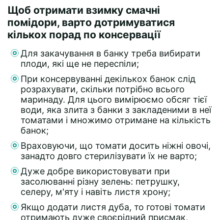
Щоб отримати взимку смачні
помідори, варто дотримуватися
кількох порад по консервації
Для закачування в банку треба вибирати
плоди, які ще не переспіли;
При консервуванні декількох банок слід
розрахувати, скільки потрібно всього
маринаду. Для цього вимірюємо обсяг тієї
води, яка злита з банки з закладеними в неї
томатами і множимо отримане на кількість
банок;
Враховуючи, що томати досить ніжні овочі,
занадто довго стерилізувати їх не варто;
Дуже добре використовувати при
засолюванні різну зелень: петрушку,
селеру, м'яту і навіть листя хрону;
Якщо додати листя дуба, то готові томати
отримають дуже своєрідний присмак,