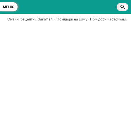
МЕНЮ
Смачні рецепти
»
Заготівлі
»
Помідори на зиму
» Помідори часточками бе