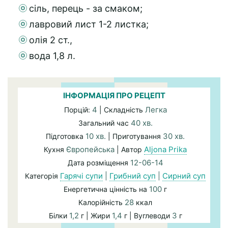
сіль, перець - за смаком;
лавровий лист 1-2 листка;
олія 2 ст.,
вода 1,8 л.
ІНФОРМАЦІЯ ПРО РЕЦЕПТ
4
Легка
Порцій:
| Складність
40 хв.
Загальний час
10 хв.
30 хв.
Підготовка
| Приготування
Європейська
Aljona Prika
Кухня
| Автор
12-06-14
Дата розміщення
Гарячі супи
|
Грибний суп
|
Сирний суп
Категорія
100
Енергетична цінність на
г
28
Калорійність
ккал
1,2
1,4
3
Білки
г | Жири
г | Вуглеводи
г