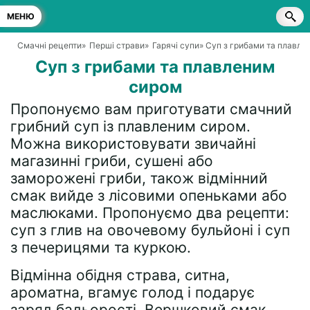
МЕНЮ
Смачні рецепти
»
Перші страви
»
Гарячі супи
» Суп з грибами та плавл
Суп з грибами та плавленим
сиром
Пропонуємо вам приготувати смачний
грибний суп із плавленим сиром.
Можна використовувати звичайні
магазинні гриби, сушені або
заморожені гриби, також відмінний
смак вийде з лісовими опеньками або
маслюками. Пропонуємо два рецепти:
суп з глив на овочевому бульйоні і суп
з печерицями та куркою.
Відмінна обідня страва, ситна,
ароматна, вгамує голод і подарує
заряд бадьорості. Вершковий смак