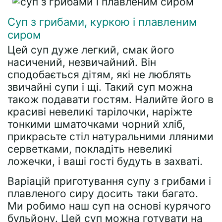
Суп з грибами, куркою і плавленим
сиром
Цей суп дуже легкий, смак його
насичений, незвичайний. Він
сподобається дітям, які не люблять
звичайні супи і щі. Такий суп можна
також подавати гостям. Налийте його в
красиві невеликі тарілочки, наріжте
тонкими шматочками чорний хліб,
прикрасьте стіл натуральними лляними
серветками, покладіть невеликі
ложечки, і ваші гості будуть в захваті.
Варіацій приготування супу з грибами і
плавленого сиру досить таки багато.
Ми робимо наш суп на основі курячого
бульйону. Цей суп можна готувати на