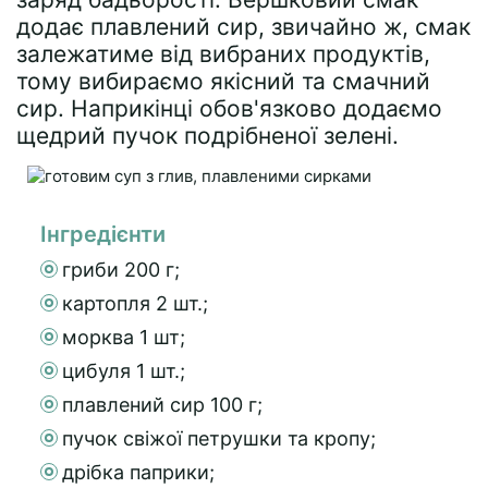
додає плавлений сир, звичайно ж, смак
залежатиме від вибраних продуктів,
тому вибираємо якісний та смачний
сир. Наприкінці обов'язково додаємо
щедрий пучок подрібненої зелені.
Інгредієнти
гриби 200 г;
картопля 2 шт.;
морква 1 шт;
цибуля 1 шт.;
плавлений сир 100 г;
пучок свіжої петрушки та кропу;
дрібка паприки;