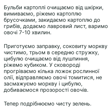
Бульби картоплі очищаємо від шкірки,
вимиваємо, ріжемо картоплю
брусочками, закидаємо картоплю до
грибів, додаємо лавровий лист, варимо
овочі 7-10 хвилин.
Приготуємо заправку, соковиту моркву
чистимо, трьом в середню стружку,
цибулю очищаємо від лушпиння,
ріжемо кубиком. У сковороді
прогріваємо кілька ложок рослинної
олії, відправляємо овочі томитися, не
засмажуємо моркву і цибулю,
добиваємося прозорості овочів.
Тепер подрібнюємо чисту зелень.