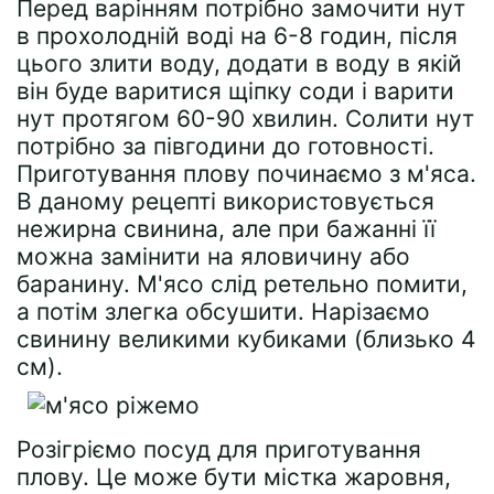
Перед варінням потрібно замочити нут
в прохолодній воді на 6-8 годин, після
цього злити воду, додати в воду в якій
він буде варитися щіпку соди і варити
нут протягом 60-90 хвилин. Солити нут
потрібно за півгодини до готовності.
Приготування плову починаємо з м'яса.
В даному рецепті використовується
нежирна свинина, але при бажанні її
можна замінити на яловичину або
баранину. М'ясо слід ретельно помити,
а потім злегка обсушити. Нарізаємо
свинину великими кубиками (близько 4
см).
Розігріємо посуд для приготування
плову. Це може бути містка жаровня,