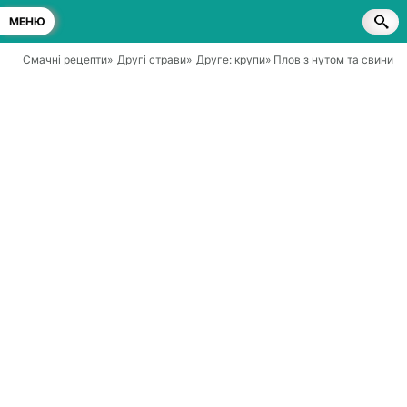
МЕНЮ
Смачні рецепти
»
Другі страви
»
Друге: крупи
» Плов з нутом та свинин