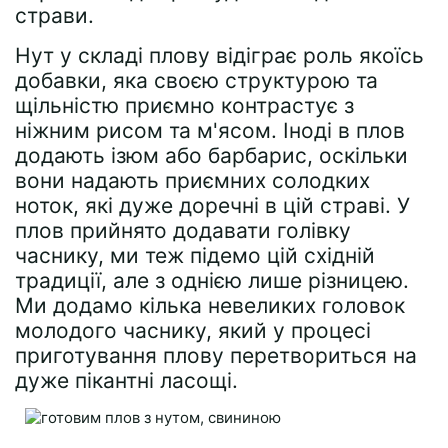
страви.
Нут у складі плову відіграє роль якоїсь
добавки, яка своєю структурою та
щільністю приємно контрастує з
ніжним рисом та м'ясом. Іноді в плов
додають ізюм або барбарис, оскільки
вони надають приємних солодких
ноток, які дуже доречні в цій страві. У
плов прийнято додавати голівку
часнику, ми теж підемо цій східній
традиції, але з однією лише різницею.
Ми додамо кілька невеликих головок
молодого часнику, який у процесі
приготування плову перетвориться на
дуже пікантні ласощі.