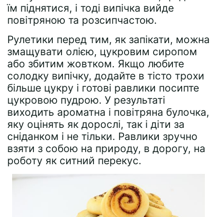
їм піднятися, і тоді випічка вийде
повітряною та розсипчастою.
Рулетики перед тим, як запікати, можна
змащувати олією, цукровим сиропом
або збитим жовтком. Якщо любите
солодку випічку, додайте в тісто трохи
більше цукру і готові равлики посипте
цукровою пудрою. У результаті
виходить ароматна і повітряна булочка,
яку оцінять як дорослі, так і діти за
сніданком і не тільки. Равлики зручно
взяти з собою на природу, в дорогу, на
роботу як ситний перекус.