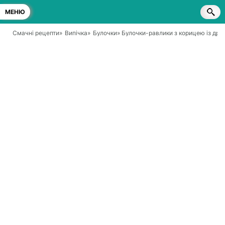
МЕНЮ
Смачні рецепти
»
Випічка
»
Булочки
» Булочки-равлики з корицею із дрі