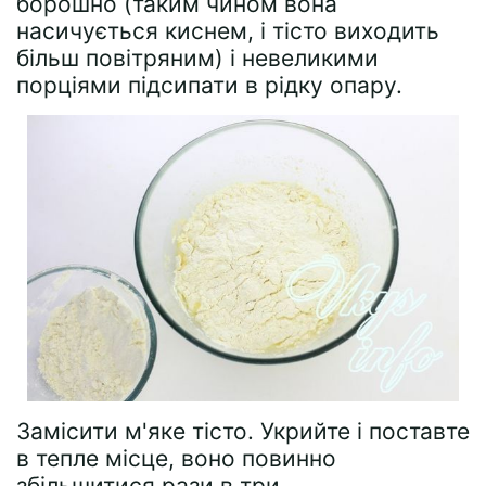
борошно (таким чином вона
насичується киснем, і тісто виходить
більш повітряним) і невеликими
порціями підсипати в рідку опару.
Замісити м'яке тісто. Укрийте і поставте
в тепле місце, воно повинно
збільшитися рази в три.