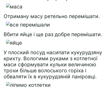
Отриману масу ретельно перемішати.
Вбити яйце і ще раз добре перемішати.
У плоский посуд насипати кукурудзяну
крихту. Вологими руками з котлетної
маси сформувати кульки величиною
трохи більше волоського горіха і
обваляти їх в кукурудзяній паніровці.