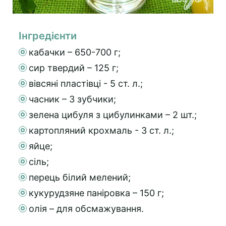
Інгредієнти
кабачки – 650-700 г;
сир твердий – 125 г;
вівсяні пластівці - 5 ст. л.;
часник – 3 зубчики;
зелена цибуля з цибулинками – 2 шт.;
картопляний крохмаль - 3 ст. л.;
яйце;
сіль;
перець білий мелений;
кукурудзяне паніровка – 150 г;
олія – для обсмажування.