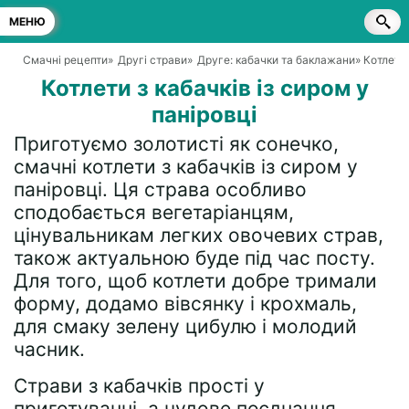
МЕНЮ
Смачні рецепти
»
Другі страви
»
Друге: кабачки та баклажани
» Котлети 
Котлети з кабачків із сиром у
паніровці
Приготуємо золотисті як сонечко,
смачні котлети з кабачків із сиром у
паніровці. Ця страва особливо
сподобається вегетаріанцям,
цінувальникам легких овочевих страв,
також актуальною буде під час посту.
Для того, щоб котлети добре тримали
форму, додамо вівсянку і крохмаль,
для смаку зелену цибулю і молодий
часник.
Страви з кабачків прості у
приготуванні, а чудове поєднання