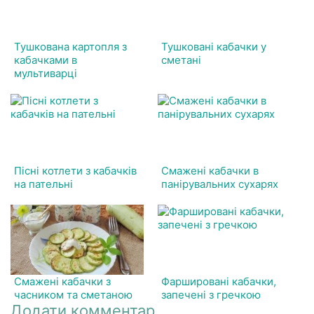
Тушкована картопля з
Тушковані кабачки у
кабачками в
сметані
мультиварці
Пісні котлети з кабачків
Смажені кабачки в
на пательні
панірувальних сухарях
Смажені кабачки з
Фаршировані кабачки,
часником та сметаною
запечені з гречкою
Додати комментар