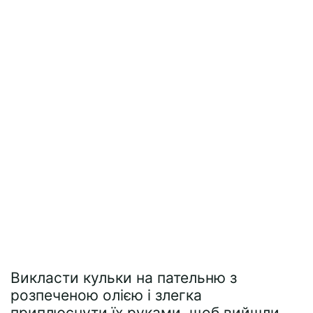
Викласти кульки на пательню з
розпеченою олією і злегка
приплюснути їх руками, щоб вийшли