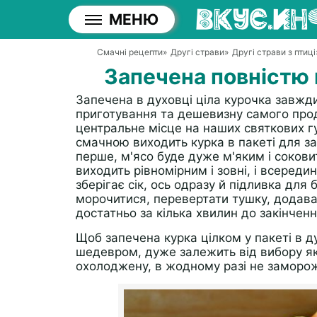
МЕНЮ
Смачні рецепти
»
Другі страви
»
Другі страви з птиці
Запечена повністю к
Запечена в духовці ціла курочка завжд
приготування та дешевизну самого прод
центральне місце на наших святкових гу
смачною виходить курка в пакеті для за
перше, м'ясо буде дуже м'яким і сокови
виходить рівномірним і зовні, і всередин
зберігає сік, ось одразу й підливка для 
морочитися, перевертати тушку, додава
достатньо за кілька хвилин до закінченн
Щоб запечена курка цілком у пакеті в 
шедевром, дуже залежить від вибору як
охолоджену, в жодному разі не заморо