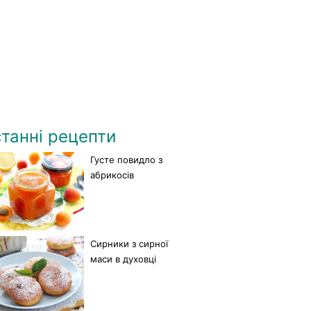
танні рецепти
Густе повидло з
абрикосів
Сирники з сирної
маси в духовці