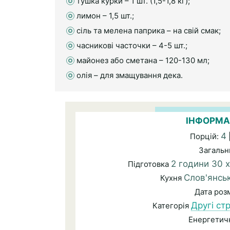
тушка курки – 1 шт. (1,5-1,8 кг);
лимон – 1,5 шт.;
сіль та мелена паприка – на свій смак;
часникові часточки – 4-5 шт.;
майонез або сметана – 120-130 мл;
олія – для змащування дека.
ІНФОРМА
4
Порцій:
Загальн
2 години 30 х
Підготовка
Слов'янсь
Кухня
Дата ро
Другі ст
Категорія
Енергетичн