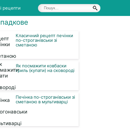
і рецепти
падкове
Класичний рецепт печінки
по-строганівськи зі
сметаною
Як посмажити ковбаски
гриль (купати) на сковороді
Печінка по-строганівськи зі
сметаною в мультиварці