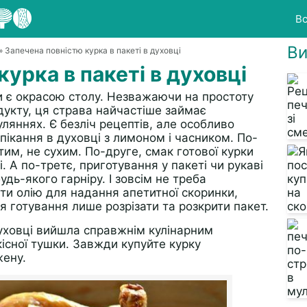
Вс
Ви
» Запечена повністю курка в пакеті в духовці
урка в пакеті в духовці
и є окрасою столу. Незважаючи на простоту
укту, ця страва найчастіше займає
ляннях. Є безліч рецептів, але особливо
пікання в духовці з лимоном і часником. По-
тим, не сухим. По-друге, смак готової курки
і. А по-третє, приготування у пакеті чи рукаві
будь-якого гарніру. І зовсім не треба
ти олію для надання апетитної скоринки,
я готування лише розрізати та розкрити пакет.
духовці вийшла справжнім кулінарним
існої тушки. Завжди купуйте курку
жену.