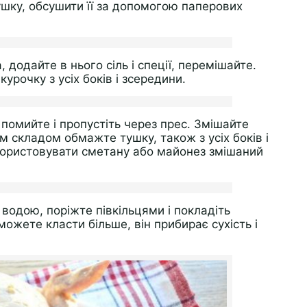
ушку, обсушити її за допомогою паперових
, додайте в нього сіль і спеції, перемішайте.
рочку з усіх боків і зсередини.
 помийте і пропустіть через прес. Змішайте
 складом обмажте тушку, також з усіх боків і
користовувати сметану або майонез змішаний
одою, поріжте півкільцями і покладіть
ожете класти більше, він прибирає сухість і