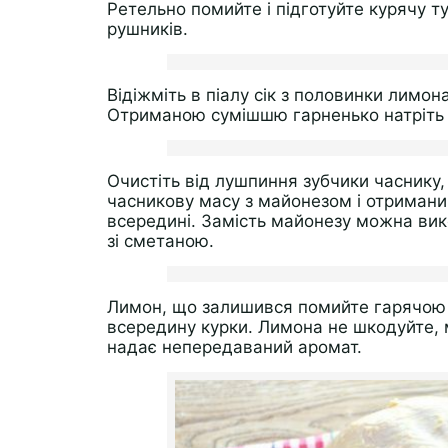
Ретельно помийте і підготуйте курячу т
рушників.
Відіжміть в піалу сік з половинки лимона
Отриманою сумішшю гарненько натріть ку
Очистіть від лушпиння зубчики часнику,
часникову масу з майонезом і отриманим
всередині. Замість майонезу можна ви
зі сметаною.
Лимон, що залишився помийте гарячою в
всередину курки. Лимона не шкодуйте, м
надає непередаваний аромат.