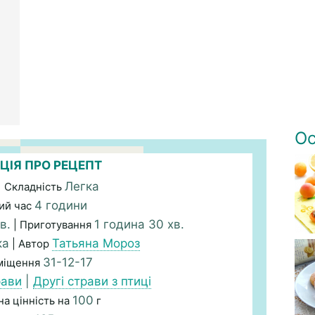
Ос
ЦІЯ ПРО РЕЦЕПТ
Легка
| Складність
4 години
ий час
в.
1 година 30 хв.
| Приготування
ка
Татьяна Мороз
| Автор
31-12-17
зміщення
рави
|
Другі страви з птиці
100
а цінність на
г