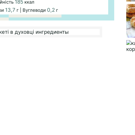
185
йність
ккал
13,7
0,2
ри
г | Вуглеводи
г