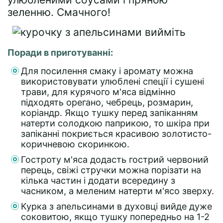
зеленню. Смачного!
Поради в приготуванні:
Для посилення смаку і аромату можна
використовувати улюблені спеції і сушені
трави, для курячого м'яса відмінно
підходять орегано, чебрець, розмарин,
коріандр. Якщо тушку перед запіканням
натерти солодкою паприкою, то шкіра при
запіканні покриється красивою золотисто-
коричневою скоринкою.
Гостроту м'яса додасть гострий червоний
перець, свіжі стручки можна порізати на
кілька частин і додати всередину з
часником, а меленим натерти м'ясо зверху.
Курка з апельсинами в духовці вийде дуже
соковитою, якщо тушку попередньо на 1-2