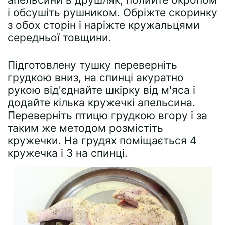
і обсушіть рушником. Обріжте скоринку
з обох сторін і наріжте кружальцями
середньої товщини.
Підготовлену тушку переверніть
грудкою вниз, на спинці акуратно
рукою від'єднайте шкірку від м'яса і
додайте кілька кружечкі апельсина.
Переверніть птицю грудкою вгору і за
таким же методом розмістіть
кружечки. На грудях поміщається 4
кружечка і 3 на спинці.