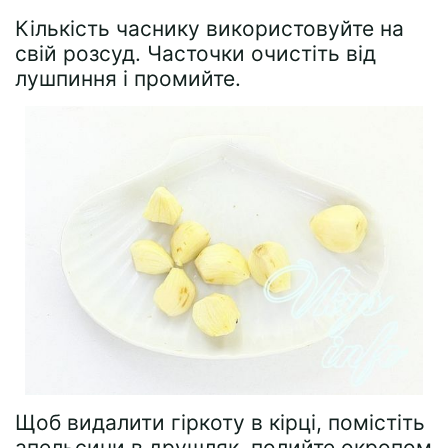
Кількість часнику використовуйте на
свій розсуд. Часточки очистіть від
лушпиння і промийте.
Щоб видалити гіркоту в кірці, помістіть
апельсини в друшляк, полийте окропом