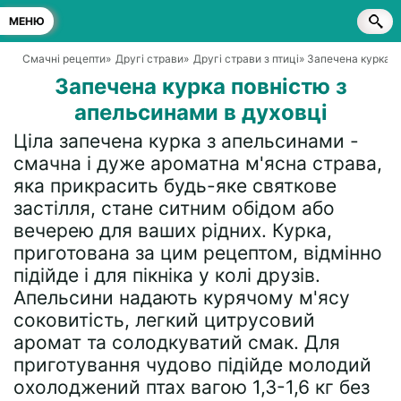
МЕНЮ
Смачні рецепти
»
Другі страви
»
Другі страви з птиці
» Запечена курка п
Запечена курка повністю з
апельсинами в духовці
Ціла запечена курка з апельсинами -
смачна і дуже ароматна м'ясна страва,
яка прикрасить будь-яке святкове
застілля, стане ситним обідом або
вечерею для ваших рідних. Курка,
приготована за цим рецептом, відмінно
підійде і для пікніка у колі друзів.
Апельсини надають курячому м'ясу
соковитість, легкий цитрусовий
аромат та солодкуватий смак. Для
приготування чудово підійде молодий
охолоджений птах вагою 1,3-1,6 кг без