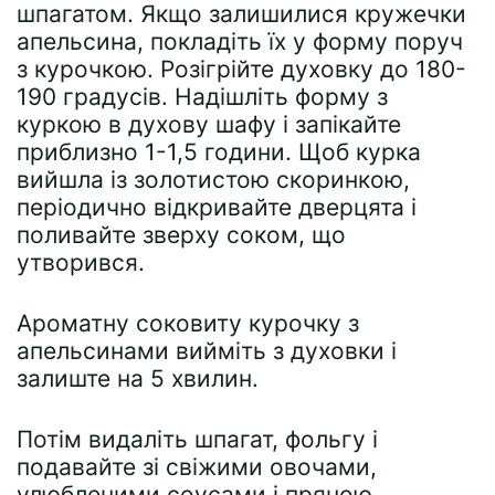
шпагатом. Якщо залишилися кружечки
апельсина, покладіть їх у форму поруч
з курочкою. Розігрійте духовку до 180-
190 градусів. Надішліть форму з
куркою в духову шафу і запікайте
приблизно 1-1,5 години. Щоб курка
вийшла із золотистою скоринкою,
періодично відкривайте дверцята і
поливайте зверху соком, що
утворився.
Ароматну соковиту курочку з
апельсинами вийміть з духовки і
залиште на 5 хвилин.
Потім видаліть шпагат, фольгу і
подавайте зі свіжими овочами,
улюбленими соусами і пряною