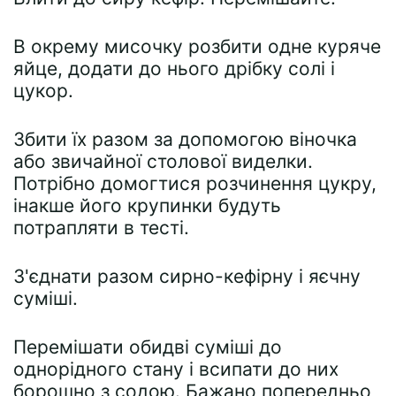
В окрему мисочку розбити одне куряче
яйце, додати до нього дрібку солі і
цукор.
Збити їх разом за допомогою віночка
або звичайної столової виделки.
Потрібно домогтися розчинення цукру,
інакше його крупинки будуть
потрапляти в тесті.
З'єднати разом сирно-кефірну і яєчну
суміші.
Перемішати обидві суміші до
однорідного стану і всипати до них
борошно з содою. Бажано попередньо