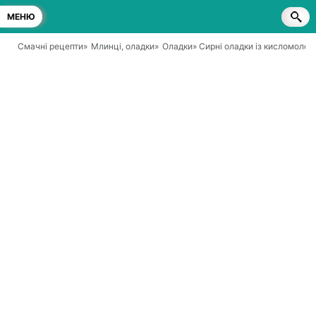
МЕНЮ
Смачні рецепти
»
Млинці, оладки
»
Оладки
» Сирні оладки із кисломолоч