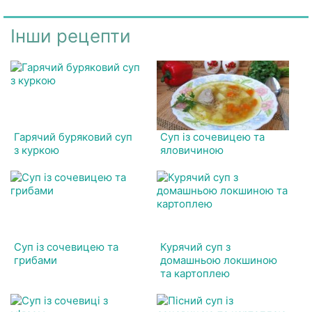
Інши рецепти
Гарячий буряковий суп
Суп із сочевицею та
з куркою
яловичиною
Суп із сочевицею та
Курячий суп з
грибами
домашньою локшиною
та картоплею