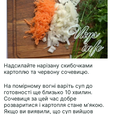
Надсилайте нарізану скибочками
картоплю та червону сочевицю.
На помірному вогні варіть суп до
готовності ще близько 10 хвилин.
Сочевиця за цей час добре
розваритися і картопля стане м'якою.
Якщо ви виявили, що суп вийшов