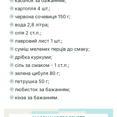
кабачок за бажанням;
картопля 4 шт.;
червона сочевиця 150 г;
вода 2,8 літра;
олія 2 ст.л.;
лавровий лист 1 шт.;
суміш мелених перців до смаку;
дрібка куркуми;
сіль за смаком - 1 ст.л.;
зелена цибуля 80 г;
петрушка 50 г;
любисток за бажанням;
кінза за бажанням.