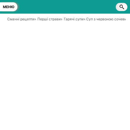
МЕНЮ
Смачні рецепти
»
Перші страви
»
Гарячі супи
» Суп з червоною сочевиц