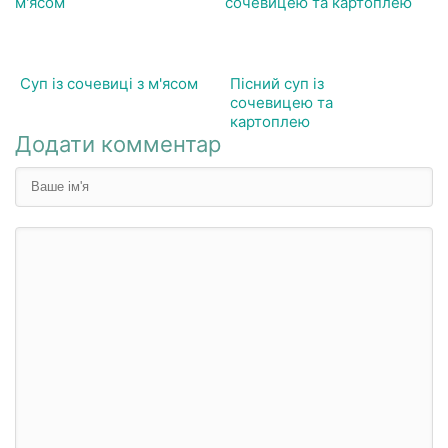
Суп із сочевиці з м'ясом
Пісний суп із
сочевицею та
картоплею
Додати комментар