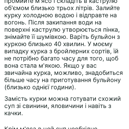
промийте м'ясо і складіть в каструлю
об'ємом близько трьох літрів. Залийте
курку холодною водою і відправте на
вогонь. Після закипання води на
поверхні каструлю утворюється пінка,
знімайте її шумівкою. Варіть бульйон з
куркою близько 40 хвилин. У моєму
випадку курка з бройлерних сортів, їй
не потрібно багато часу для того, щоб
вона стала м'якою. Якщо у вас
звичайна курка, можливо, знадобиться
більше часу на приготування бульйону
(близько однієї години).
Замість курки можна готувати схожий
суп зі свинини, яловичини і навіть з
качки.
Крім м'яса в цей суп необхідно