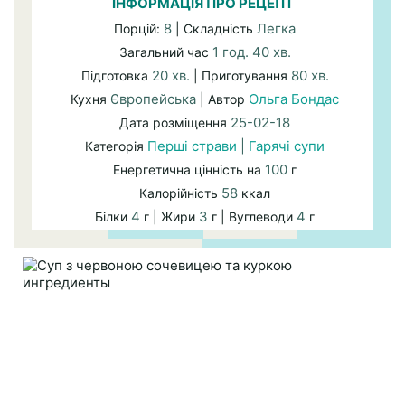
ІНФОРМАЦІЯ ПРО РЕЦЕПТ
8
Легка
Порцій:
| Складність
1 год. 40 хв.
Загальний час
20 хв.
80 хв.
Підготовка
| Приготування
Європейська
Ольга Бондас
Кухня
| Автор
25-02-18
Дата розміщення
Перші страви
|
Гарячі супи
Категорія
100
Енергетична цінність на
г
58
Калорійність
ккал
4
3
4
Білки
г | Жири
г | Вуглеводи
г