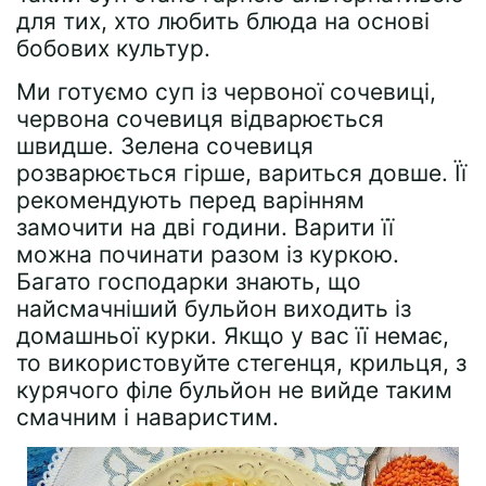
для тих, хто любить блюда на основі
бобових культур.
Ми готуємо суп із червоної сочевиці,
червона сочевиця відварюється
швидше. Зелена сочевиця
розварюється гірше, вариться довше. Її
рекомендують перед варінням
замочити на дві години. Варити її
можна починати разом із куркою.
Багато господарки знають, що
найсмачніший бульйон виходить із
домашньої курки. Якщо у вас її немає,
то використовуйте стегенця, крильця, з
курячого філе бульйон не вийде таким
смачним і наваристим.