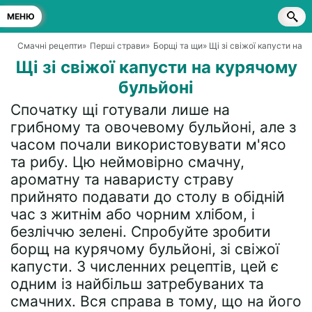
МЕНЮ
Смачні рецепти
»
Перші страви
»
Борщі та щи
» Щі зі свіжої капусти на 
Щі зі свіжої капусти на курячому
бульйоні
Спочатку щі готували лише на
грибному та овочевому бульйоні, але з
часом почали використовувати м'ясо
та рибу. Цю неймовірно смачну,
ароматну та наваристу страву
прийнято подавати до столу в обідній
час з житнім або чорним хлібом, і
безліччю зелені. Спробуйте зробити
борщ на курячому бульйоні, зі свіжої
капусти. З численних рецептів, цей є
одним із найбільш затребуваних та
смачних. Вся справа в тому, що на його