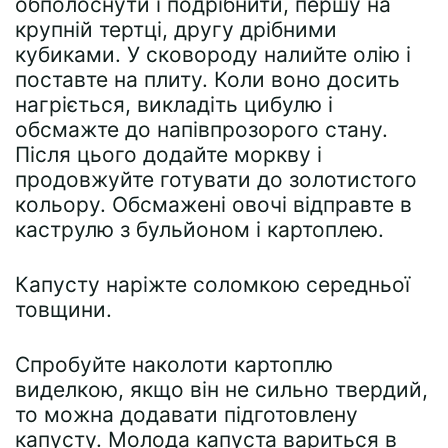
обполоснути і подрібнити, першу на
крупній тертці, другу дрібними
кубиками. У сковороду налийте олію і
поставте на плиту. Коли воно досить
нагріється, викладіть цибулю і
обсмажте до напівпрозорого стану.
Після цього додайте моркву і
продовжуйте готувати до золотистого
кольору. Обсмажені овочі відправте в
каструлю з бульйоном і картоплею.
Капусту наріжте соломкою середньої
товщини.
Спробуйте наколоти картоплю
виделкою, якщо він не сильно твердий,
то можна додавати підготовлену
капусту. Молода капуста вариться в