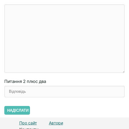
Питання
2 плюc двa
НАДІСЛАТИ
Про сайт
Автори