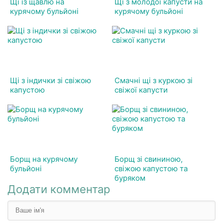
Щі із щавлю на
Щі з молодої капусти на
курячому бульйоні
курячому бульйоні
Щі з індички зі свіжою
Смачні щі з куркою зі
капустою
свіжої капусти
Борщ на курячому
Борщ зі свининою,
бульйоні
свіжою капустою та
буряком
Додати комментар