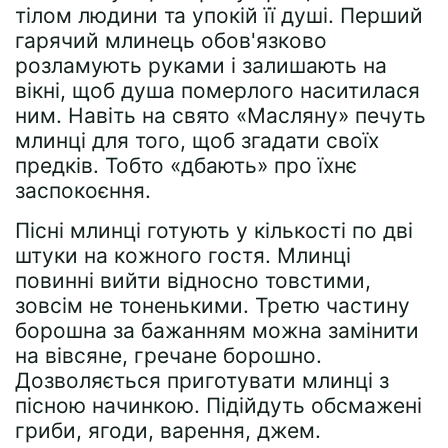
тілом людини та упокій її душі. Перший
гарячий млинець обов'язково
розламують руками і залишають на
вікні, щоб душа померлого наситилася
ним. Навіть на свято «Масляну» печуть
млинці для того, щоб згадати своїх
предків. Тобто «дбають» про їхнє
заспокоєння.
Пісні млинці готують у кількості по дві
штуки на кожного гостя. Млинці
повинні вийти відносно товстими,
зовсім не тоненькими. Третю частину
борошна за бажанням можна замінити
на вівсяне, гречане борошно.
Дозволяється приготувати млинці з
пісною начинкою. Підійдуть обсмажені
гриби, ягоди, варення, джем.