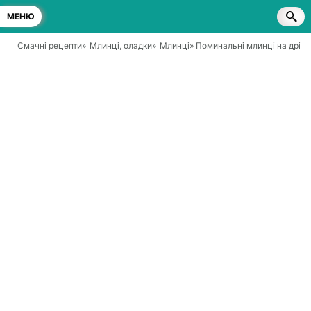
МЕНЮ
Смачні рецепти
»
Млинці, оладки
»
Млинці
» Поминальні млинці на дріж