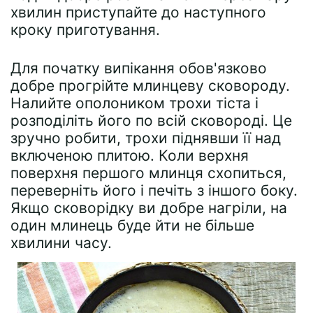
хвилин приступайте до наступного
кроку приготування.
Для початку випікання обов'язково
добре прогрійте млинцеву сковороду.
Налийте ополоником трохи тіста і
розподіліть його по всій сковороді. Це
зручно робити, трохи піднявши її над
включеною плитою. Коли верхня
поверхня першого млинця схопиться,
переверніть його і печіть з іншого боку.
Якщо сковорідку ви добре нагріли, на
один млинець буде йти не більше
хвилини часу.