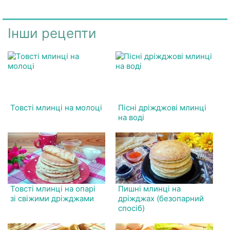
Інши рецепти
Товсті млинці на молоці
Пісні дріжджові млинці
на воді
Товсті млинці на опарі
Пишні млинці на
зі свіжими дріжджами
дріжджах (безопарний
спосіб)