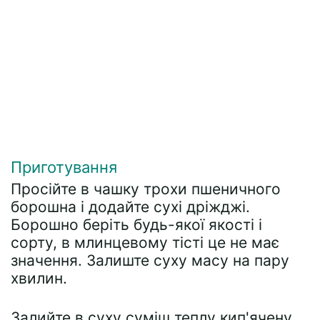
Приготування
Просійте в чашку трохи пшеничного
борошна і додайте сухі дріжджі.
Борошно беріть будь-якої якості і
сорту, в млинцевому тісті це не має
значення. Залиште суху масу на пару
хвилин.
Залийте в суху суміш теплу кип'ячену