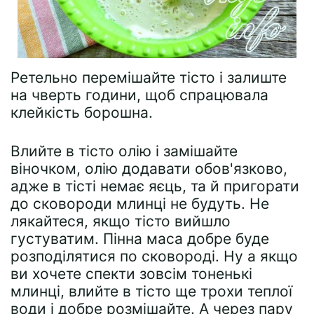
Ретельно перемішайте тісто і залиште
на чверть години, щоб спрацювала
клейкість борошна.
Влийте в тісто олію і замішайте
віночком, олію додавати обов'язково,
адже в тісті немає яєць, та й пригорати
до сковороди млинці не будуть. Не
лякайтеся, якщо тісто вийшло
густуватим. Пінна маса добре буде
розподілятися по сковороді. Ну а якщо
ви хочете спекти зовсім тоненькі
млинці, влийте в тісто ще трохи теплої
води і добре розмішайте. А через пару