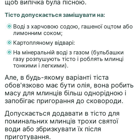
щоб випічка була пісною.
Тісто допускається замішувати на:
Воді з харчовою содою, гашеної оцтом або
лимонним соком;
Картопляному відварі:
На мінеральній воді з газом (бульбашки
газу розпушують тісто і роблять млинці
тонкими і легкими).
Але, в будь-якому варіанті тіста
обов'язково має бути олія, вона робить
масу для млинців більш однорідною і
запобігає пригорання до сковороди.
Допускається додавати в тісто для
поминальних млинців трохи святої
води або збризкувати їх після
приготування.