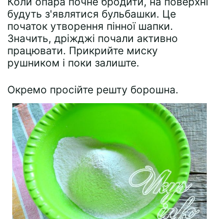
Коли опара почне бродити, на поверхні
будуть з'являтися бульбашки. Це
початок утворення пінної шапки.
Значить, дріжджі почали активно
працювати. Прикрийте миску
рушником і поки залиште.
Окремо просійте решту борошна.