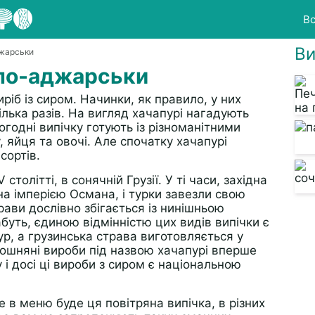
Вс
Ви
джарськи
 по-аджарськи
іб із сиром. Начинки, як правило, у них
ілька разів. На вигляд хачапурі нагадують
ьогодні випічку готують із різноманітними
 яйця та овочі. Але спочатку хачапурі
сортів.
толітті, в сонячній Грузії. У ті часи, західна
на імперією Османа, і турки завезли свою
трави дослівно збігається із нинішньою
буть, єдиною відмінністю цих видів випічки є
ур, а грузинська страва виготовляється у
орошняні вироби під назвою хачапурі вперше
 і досі ці вироби з сиром є національною
е в меню буде ця повітряна випічка, в різних