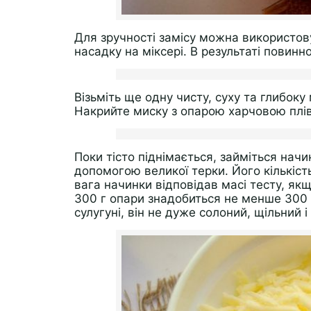
Для зручності замісу можна використов
насадку на міксері. В результаті повинно
Візьміть ще одну чисту, суху та глибоку м
Накрийте миску з опарою харчовою плівк
Поки тісто піднімається, займіться начи
допомогою великої терки. Його кількіс
вага начинки відповідав масі тесту, якщ
300 г опари знадобиться не менше 300 
сулугуні, він не дуже солоний, щільний 