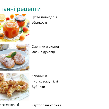
танні рецепти
Густе повидло з
абрикосів
Сирники з сирної
маси в духовці
Кабачки в
листковому тісті
Бублики
Картопляні коржі з