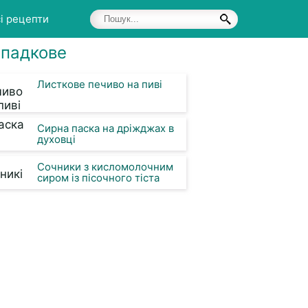
і рецепти
падкове
Листкове печиво на пиві
Сирна паска на дріжджах в
духовці
Сочники з кисломолочним
сиром із пісочного тіста