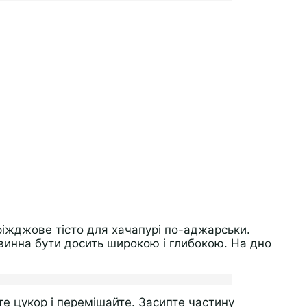
ріжджове тісто для хачапурі по-аджарськи.
винна бути досить широкою і глибокою. На дно
те цукор і перемішайте. Засипте частину