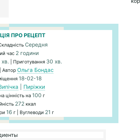
ЦІЯ ПРО РЕЦЕПТ
Середня
Складність
2 години
ий час
 хв.
30 хв.
| Приготування
Ольга Бондас
| Автор
18-02-18
міщення
Випічка
|
Пиріжки
100
а цінність на
г
272
йність
ккал
16
21
ири
г | Вуглеводи
г