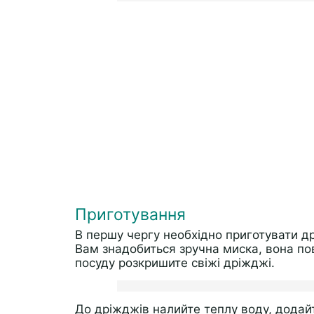
Приготування
В першу чергу необхідно приготувати д
Вам знадобиться зручна миска, вона по
посуду розкришите свіжі дріжджі.
До дріжджів налийте теплу воду, додай