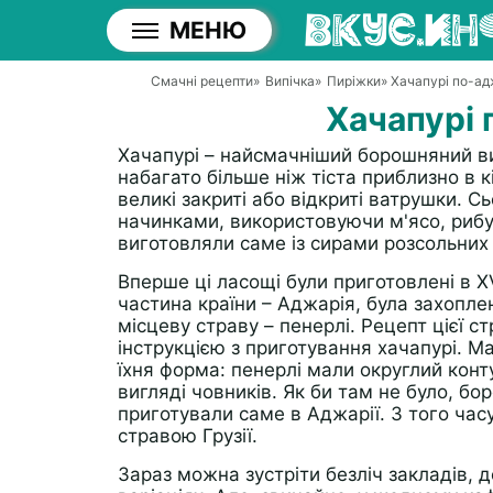
МЕНЮ
Смачні рецепти
»
Випічка
»
Пиріжки
» Хачапурі по-а
Хачапурі
Хачапурі – найсмачніший борошняний вир
набагато більше ніж тіста приблизно в к
великі закриті або відкриті ватрушки. С
начинками, використовуючи м'ясо, рибу,
виготовляли саме із сирами розсольних 
Вперше ці ласощі були приготовлені в XV с
частина країни – Аджарія, була захопле
місцеву страву – пенерлі. Рецепт цієї с
інструкцією з приготування хачапурі. Ма
їхня форма: пенерлі мали округлий конт
вигляді човників. Як би там не було, б
приготували саме в Аджарії. З того часу
стравою Грузії.
Зараз можна зустріти безліч закладів, д