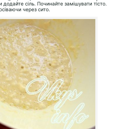
и додайте сіль. Починайте замішувати тісто.
осіваючи через сито.