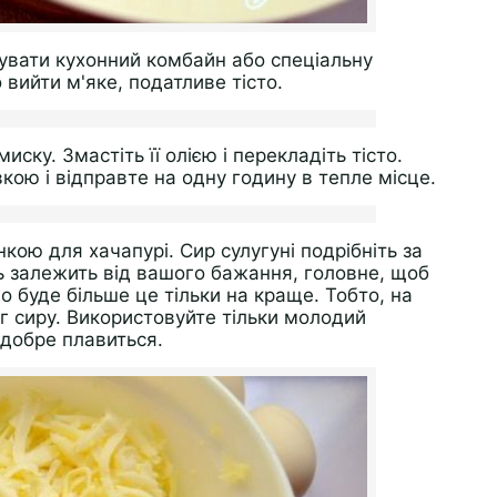
увати кухонний комбайн або спеціальну
 вийти м'яке, податливе тісто.
иску. Змастіть її олією і перекладіть тісто.
ою і відправте на одну годину в тепле місце.
нкою для хачапурі. Сир сулугуні подрібніть за
ть залежить від вашого бажання, головне, щоб
о буде більше це тільки на краще. Тобто, на
г сиру. Використовуйте тільки молодий
і добре плавиться.