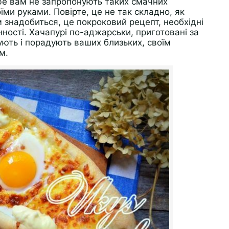
афе вам не запропонують таких смачних
їми руками. Повірте, це не так складно, як
 знадобиться, це покроковий рецепт, необхідні
нності. Хачапурі по-аджарськи, приготовані за
ють і порадують ваших близьких, своїм
м.