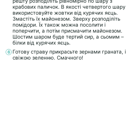
решту розподіліть рівномірно по шару з
крабових паличок. В якості четвертого шару
використовуйте жовтки від курячих яєць.
Змастіть їх майонезом. Зверху розподіліть
помідори. Їх також можна посолити і
поперчити, а потім присмачити майонезом.
Шостим шаром буде тертий сир, а сьомим –
білки від курячих яєць.
Готову страву прикрасьте зернами граната, і
свіжою зеленню. Смачного!