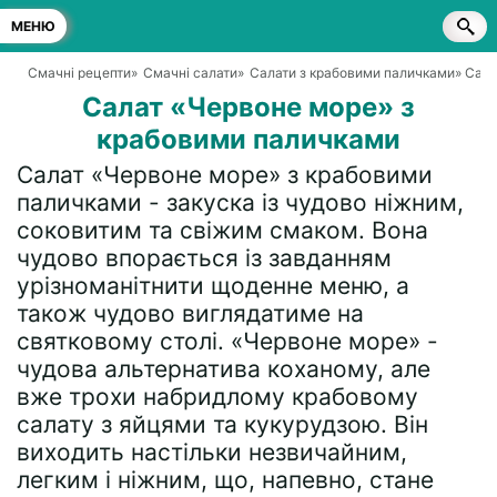
МЕНЮ
Смачні рецепти
»
Смачні салати
»
Салати з крабовими паличками
» Сал
Салат «Червоне море» з
крабовими паличками
Салат «Червоне море» з крабовими
паличками - закуска із чудово ніжним,
соковитим та свіжим смаком. Вона
чудово впорається із завданням
урізноманітнити щоденне меню, а
також чудово виглядатиме на
святковому столі. «Червоне море» -
чудова альтернатива коханому, але
вже трохи набридлому крабовому
салату з яйцями та кукурудзою. Він
виходить настільки незвичайним,
легким і ніжним, що, напевно, стане