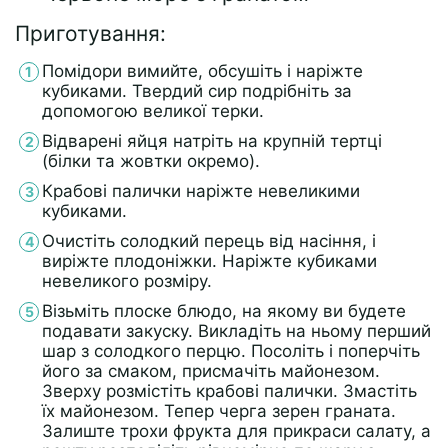
Приготування:
Помідори вимийте, обсушіть і наріжте
кубиками. Твердий сир подрібніть за
допомогою великої терки.
Відварені яйця натріть на крупній тертці
(білки та жовтки окремо).
Крабові палички наріжте невеликими
кубиками.
Очистіть солодкий перець від насіння, і
виріжте плодоніжки. Наріжте кубиками
невеликого розміру.
Візьміть плоске блюдо, на якому ви будете
подавати закуску. Викладіть на ньому перший
шар з солодкого перцю. Посоліть і поперчіть
його за смаком, присмачіть майонезом.
Зверху розмістіть крабові палички. Змастіть
їх майонезом. Тепер черга зерен граната.
Залиште трохи фрукта для прикраси салату, а