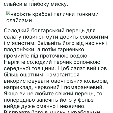
слайси в глибоку миску.
Солодкий болгарський перець для
салату повинен бути досить соковитим
і м'ясистим. Звільніть його від насіння і
плодоніжки, а потім гарненько
промийте під проточною водою.
Наріжте солодкий перчик соломкою
середньої товщини. Щоб салат вийшов
більш ошатним, намагайтеся
використовувати овочі різних кольорів,
наприклад, червоний і помаранчевий.
Якщо ви не любите свіжий перець, то
попередньо запечіть його у фользі
вийде дуже смачно і незвично.
Відправте його в миску з крабовими