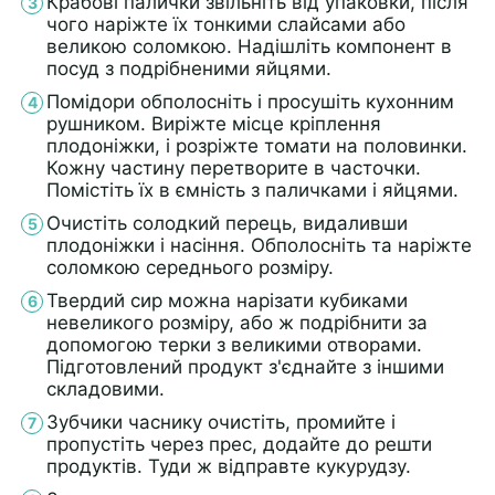
Крабові палички звільніть від упаковки, після
чого наріжте їх тонкими слайсами або
великою соломкою. Надішліть компонент в
посуд з подрібненими яйцями.
Помідори обполосніть і просушіть кухонним
рушником. Виріжте місце кріплення
плодоніжки, і розріжте томати на половинки.
Кожну частину перетворите в часточки.
Помістіть їх в ємність з паличками і яйцями.
Очистіть солодкий перець, видаливши
плодоніжки і насіння. Обполосніть та наріжте
соломкою середнього розміру.
Твердий сир можна нарізати кубиками
невеликого розміру, або ж подрібнити за
допомогою терки з великими отворами.
Підготовлений продукт з'єднайте з іншими
складовими.
Зубчики часнику очистіть, промийте і
пропустіть через прес, додайте до решти
продуктів. Туди ж відправте кукурудзу.