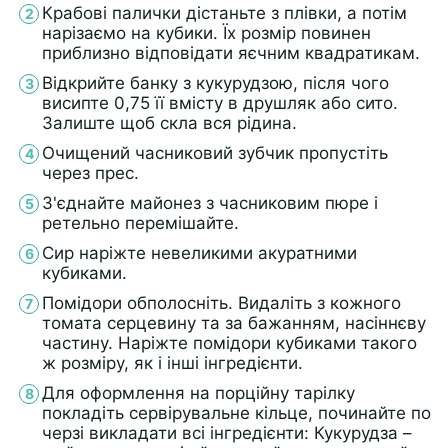
Крабові палички дістаньте з плівки, а потім
нарізаємо на кубики. Їх розмір повинен
приблизно відповідати яєчним квадратикам.
Відкрийте банку з кукурудзою, після чого
висипте 0,75 її вмісту в друшляк або сито.
Залиште щоб скла вся рідина.
Очищений часниковий зубчик пропустіть
через прес.
З'єднайте майонез з часниковим пюре і
ретельно перемішайте.
Сир наріжте невеликими акуратними
кубиками.
Помідори обполосніть. Видаліть з кожного
томата серцевину та за бажанням, насіннєву
частину. Наріжте помідори кубиками такого
ж розміру, як і інші інгредієнти.
Для оформлення на порційну тарілку
покладіть сервірувальне кільце, починайте по
черзі викладати всі інгредієнти: Кукурудза –