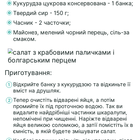
Кукурудза цукрова консервована - 1 банка;
Твердий сир - 150 г;
Часник - 2 часточки;
Майонез, мелений чорний перець, сіль-за
смаком.
Приготування:
Відкрийте банку з кукурудзою та відкиньте її
вміст на друшляк.
Тепер очистіть відварені яйця, а потім
промийте їх під проточною водою. Так ви
видалите найдрібніші частинки шкаралупи,
непомічені при чищенні. Наріжте відварені
яйця великою соломкою, а затії помістіть їх в
ємність, в якій будете змішувати салат.