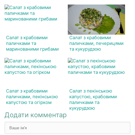
Салат з крабовими
Салат з крабовими
паличками та
паличками, печерицями
маринованими грибами
та кукурудзою
Салат з крабовими
Салат з пекінською
паличками, пекінською
капустою, крабовими
капустою та огірком
паличками та
кукурудзою
Додати комментар