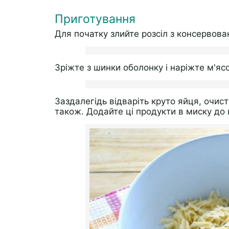
Приготування
Для початку злийте розсіл з консервован
Зріжте з шинки оболонку і наріжте м'я
Заздалегідь відваріть круто яйця, очистіт
також. Додайте ці продукти в миску до