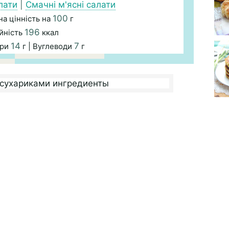
лати
|
Смачні м'ясні салати
100
а цінність на
г
196
йність
ккал
14
7
ири
г | Вуглеводи
г