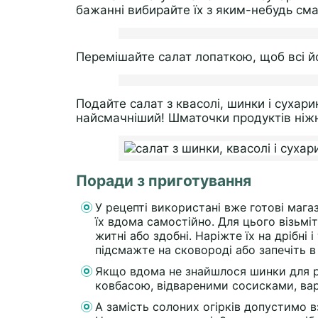
бажанні вибирайте їх з яким-небудь см
Перемішайте салат лопаткою, щоб всі й
Подайте салат з квасолі, шинки і сухари
найсмачніший! Шматочки продуктів ніжні і
Поради з приготування
У рецепті використані вже готові мага
їх вдома самостійно. Для цього візьміт
житні або здобні. Наріжте їх на дрібні 
підсмажте на сковороді або запечіть в
Якщо вдома не знайшлося шинки для ре
ковбасою, відвареними сосисками, ва
А замість солоних огірків допустимо 