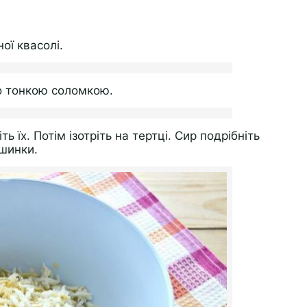
ої квасолі.
со тонкою соломкою.
ь їх. Потім ізотріть на тертці. Сир подрібніть
 шинки.