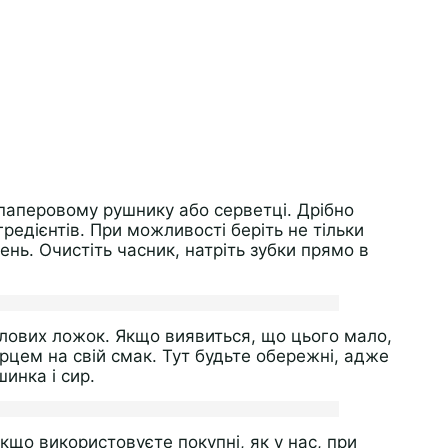
 паперовому рушнику або серветці. Дрібно
гредієнтів. При можливості беріть не тільки
лень. Очистіть часник, натріть зубки прямо в
лових ложок. Якщо виявиться, що цього мало,
ерцем на свій смак. Тут будьте обережні, адже
шинка і сир.
кщо використовуєте покупні, як у нас, при