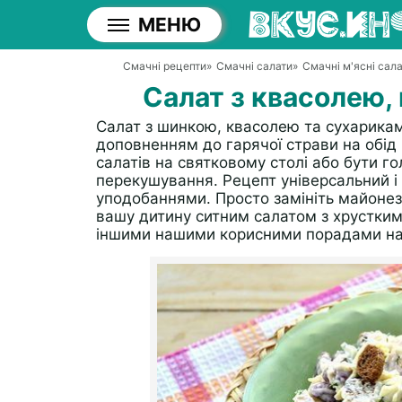
МЕНЮ
Смачні рецепти
»
Смачні салати
»
Смачні м'ясні сал
Салат з квасолею,
Салат з шинкою, квасолею та сухарикам
доповненням до гарячої страви на обід
салатів на святковому столі або бути 
перекушування. Рецепт універсальний і
уподобаннями. Просто замініть майонез
вашу дитину ситним салатом з хрустким
іншими нашими корисними порадами нап