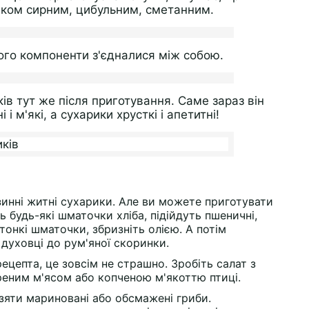
аком сирним, цибульним, сметанним.
ого компоненти з'єдналися між собою.
ків тут же після приготування. Саме зараз він
 м'які, а сухарики хрусткі і апетитні!
зинні житні сухарики. Але ви можете приготувати
ь будь-які шматочки хліба, підійдуть пшеничні,
і тонкі шматочки, збризніть олією. А потім
 духовці до рум'яної скоринки.
цепта, це зовсім не страшно. Зробіть салат з
реним м'ясом або копченою м'якоттю птиці.
взяти мариновані або обсмажені гриби.