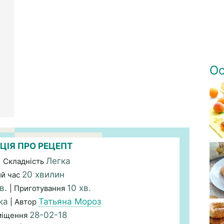
Ос
ЦІЯ ПРО РЕЦЕПТ
Легка
| Складність
20 хвилин
ий час
хв.
10 хв.
| Приготування
ка
Татьяна Мороз
| Автор
28-02-18
міщення