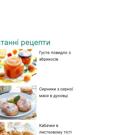
танні рецепти
Густе повидло з
абрикосів
Сирники з сирної
маси в духовці
Кабачки в
листковому тісті