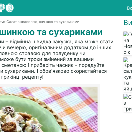
Вс
Ви
ати
» Салат з квасолею, шинкою та сухариками
 шинкою та сухариками
и – відмінна швидка закуска, яка може стати
 чи вечерю, оригінальним додатком до інших
головною стравою для полуденку чи
 може бути трохи змінений за вашими
 сметаною і приберіть часник - порадуйте
и сухариками. І обов'язково скористайтеся
рикінці рецепту!