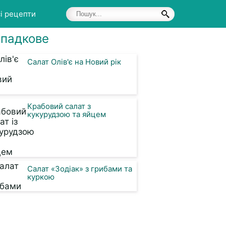
і рецепти
падкове
Салат Олів'є на Новий рік
Крабовий салат з
кукурудзою та яйцем
Салат «Зодіак» з грибами та
куркою