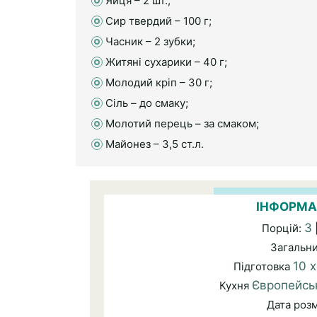
Яйця – 2 шт.;
Сир твердий – 100 г;
Часник – 2 зубки;
Житяні сухарики – 40 г;
Молодий кріп – 30 г;
Сіль – до смаку;
Молотий перець – за смаком;
Майонез – 3,5 ст.л.
ІНФОРМА
3
Порцій:
Загальн
10 
Підготовка
Європейсь
Кухня
Дата роз