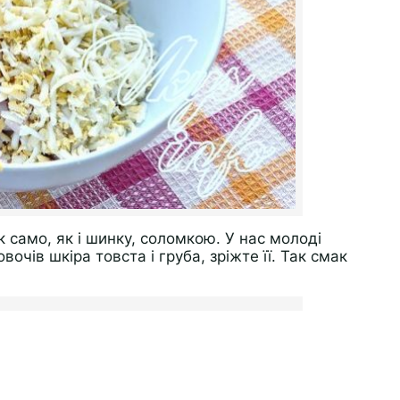
к само, як і шинку, соломкою. У нас молоді
очів шкіра товста і груба, зріжте її. Так смак