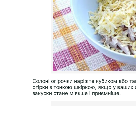
Солоні огірочки наріжте кубиком або та
огірки з тонкою шкіркою, якщо у ваших ов
закуски стане м'якше і приємніше.