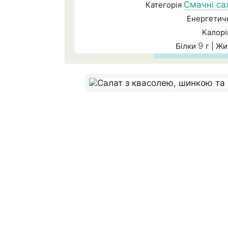
Смачні са
Категорія
Енергетичн
Калорі
9
Білки
г | Ж