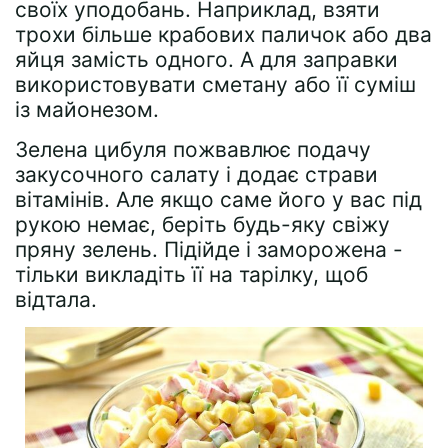
своїх уподобань. Наприклад, взяти
трохи більше крабових паличок або два
яйця замість одного. А для заправки
використовувати сметану або її суміш
із майонезом.
Зелена цибуля пожвавлює подачу
закусочного салату і додає страви
вітамінів. Але якщо саме його у вас під
рукою немає, беріть будь-яку свіжу
пряну зелень. Підійде і заморожена -
тільки викладіть її на тарілку, щоб
відтала.