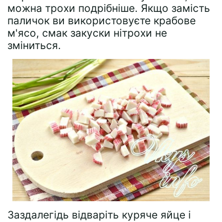
можна трохи подрібніше. Якщо замість
паличок ви використовуєте крабове
м'ясо, смак закуски нітрохи не
зміниться.
Заздалегідь відваріть куряче яйце і