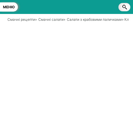
МЕНЮ
Смачні рецепти
»
Смачні салати
»
Салати з крабовими паличками
» Клас