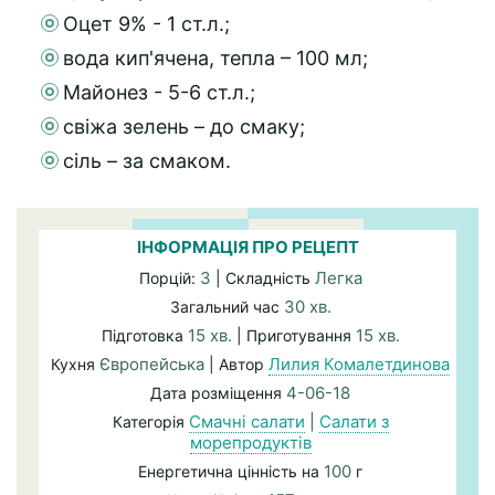
Оцет 9% - 1 ст.л.;
вода кип'ячена, тепла – 100 мл;
Майонез - 5-6 ст.л.;
свіжа зелень – до смаку;
сіль – за смаком.
ІНФОРМАЦІЯ ПРО РЕЦЕПТ
3
Легка
Порцій:
| Складність
30 хв.
Загальний час
15 хв.
15 хв.
Підготовка
| Приготування
Європейська
Лилия Комалетдинова
Кухня
| Автор
4-06-18
Дата розміщення
Смачні салати
|
Салати з
Категорія
морепродуктів
100
Енергетична цінність на
г