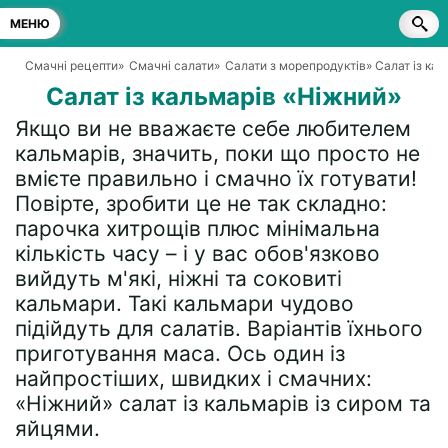
МЕНЮ
Смачні рецепти
»
Смачні салати
»
Салати з морепродуктів
» Салат із ка
Салат із кальмарів «Ніжний»
Якщо ви не вважаєте себе любителем
кальмарів, значить, поки що просто не
вмієте правильно і смачно їх готувати!
Повірте, зробити це не так складно:
парочка хитрощів плюс мінімальна
кількість часу – і у вас обов'язково
вийдуть м'які, ніжні та соковиті
кальмари. Такі кальмари чудово
підійдуть для салатів. Варіантів їхнього
приготування маса. Ось один із
найпростіших, швидких і смачних:
«Ніжний» салат із кальмарів із сиром та
яйцями.