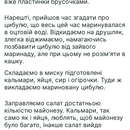
вже пластинки брусочками.
Нарешті, прийшов час згадати про
цибулю, що весь цей час маринувалася
в оцтовій воді. Відкидаємо на друшляк,
злегка віджимаємо, намагаючись
позбавити цибулю від зайвого
маринаду, але при цьому не розім'яти в
кашку.
Складаємо в миску підготовлені
кальмари, яйця, сир і огірочки. Туди ж
викладаємо мариновану цибулю.
Заправляємо салат достатньою
кількістю майонезу. Кальмари, так
само як і яйця, люблять, щоб майонезу
було багато, інакше салат вийде