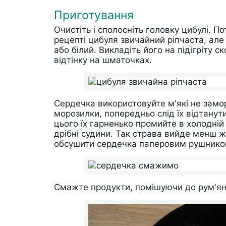
Приготування
Очистіть і сполосніть головку цибулі. П
рецепті цибуля звичайний ріпчаста, але
або білий. Викладіть його на підігріту 
відтінку на шматочках.
Сердечка використовуйте м'які не замо
морозилки, попередньо слід їх відтанути
цього їх гарненько промийте в холодній 
дрібні судини. Так страва вийде менш 
обсушити сердечка паперовим рушником 
Смажте продукти, помішуючи до рум'ян