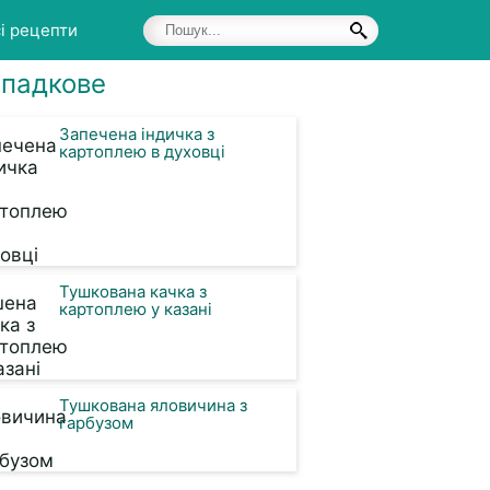
і рецепти
падкове
Запечена індичка з
картоплею в духовці
Тушкована качка з
картоплею у казані
Тушкована яловичина з
гарбузом