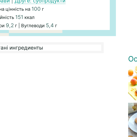
рави
|
Друге: субпродукти
100
а цінність на
г
151
йність
ккал
9,2
5,4
ири
г | Вуглеводи
г
Ос