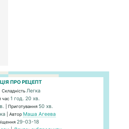
ЦІЯ ПРО РЕЦЕПТ
Легка
| Складність
1 год. 20 хв.
й час
хв.
50 хв.
| Приготування
ка
Маша Агеева
| Автор
29-03-18
міщення