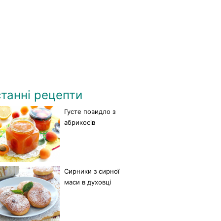
танні рецепти
Густе повидло з
абрикосів
Сирники з сирної
маси в духовці