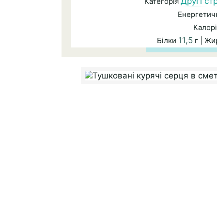
Другі ст
Категорія
Енергетичн
Калорі
11,5
Білки
г | Ж