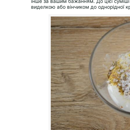
інше за вашим бажанням. До цієї суміш
виделкою або вінчиком до однорідної к