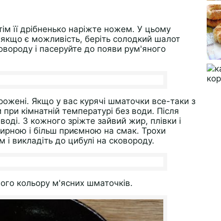
отім її дрібненько наріжте ножем. У цьому
 якщо є можливість, беріть солодкий шалот
сковороду і пасеруйте до появи рум'яного
рожені. Якщо у вас курячі шматочки все-таки з
 при кімнатній температурі без води. Після
воді. З кожного зріжте зайвий жир, плівки і
жирною і більш приємною на смак. Трохи
і викладіть до цибулі на сковороду.
ого кольору м'ясних шматочків.