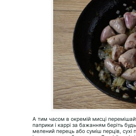
А тим часом в окремій мисці перемішайт
паприки і каррі за бажанням беріть будь
мелений перець або суміш перців, сухі 