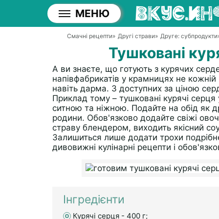
МЕНЮ
Смачні рецепти
»
Другі страви
»
Друге: субпродукти
Тушковані куря
А ви знаєте, що готують з курячих серд
напівфабрикатів у крамницях не кожній 
навіть дарма. З доступних за ціною сер
Приклад тому – тушковані курячі серця 
ситною та ніжною. Подайте на обід як д
родини. Обов'язково додайте свіжі ово
страву блендером, виходить якісний соу
Залишиться лише додати трохи подрібне
дивовижні кулінарні рецепти і обов'язко
Інгредієнти
Курячі серця - 400 г;