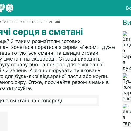
Вс
Ви
» Тушковані курячі серця в сметані
чі серця в сметані
ець? З таким розмаїттям готових
пані хочеться поратися з сирим м'ясом. І дуже
дець готуються смачні та швидкі страви.
у сметані на сковороді. Страва виходить
ругу страву або на вечерю для всієї вашої
чі чи зелень. А якщо пюрувати тушковану
с для будь-якої відвареної пасти або крупи.
ного сиру. Отже, поринайте разом з нами в
во записуйте.