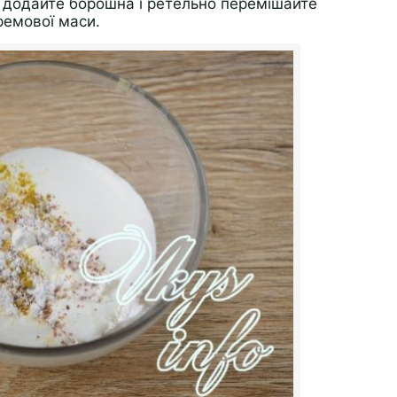
і додайте борошна і ретельно перемішайте
ремової маси.