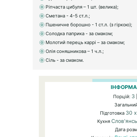
Ріпчаста цибуля – 1 шт. (велика);
Сметана - 4-5 ст.л.;
Пшеничне борошно - 1 ст.л. (з гіркою);
Солодка паприка - за смаком;
Молотий перець каррі – за смаком;
Олія соняшникова – 1 ч.л.;
Сіль - за смаком.
ІНФОРМА
3
Порцій:
Загальни
30 
Підготовка
Слов'янсь
Кухня
Дата роз