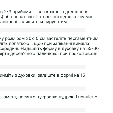
 в 2-3 прийоми. Після кожного додавання
) або лопаткою. Готове тісто для кексу має
запіканні залишиться сируватим.
рму розміром 30х10 см застеліть пергаментним
літь лопаткою і, щоб при запіканні вийшла
середині. Надішліть форму в духовку на 55-60
евірте дерев'яною паличкою, при проколюванні
ийміть з духовки, залиште в формі на 15
ергамент, посипте цукровою пудрою і повністю