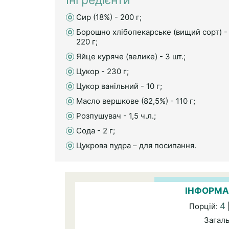
Інгредієнти
Сир (18%) - 200 г;
Борошно хлібопекарське (вищий сорт) -
220 г;
Яйце куряче (велике) - 3 шт.;
Цукор - 230 г;
Цукор ванільний - 10 г;
Масло вершкове (82,5%) - 110 г;
Розпушувач - 1,5 ч.л.;
Сода - 2 г;
Цукрова пудра – для посипання.
ІНФОРМА
4
Порцій:
Загал