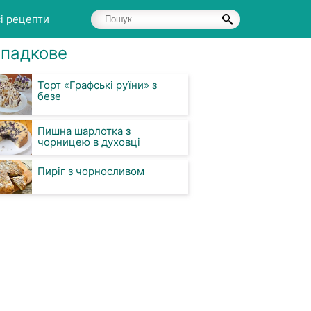
і рецепти
падкове
Торт «Графські руїни» з
безе
Пишна шарлотка з
чорницею в духовці
Пиріг з чорносливом