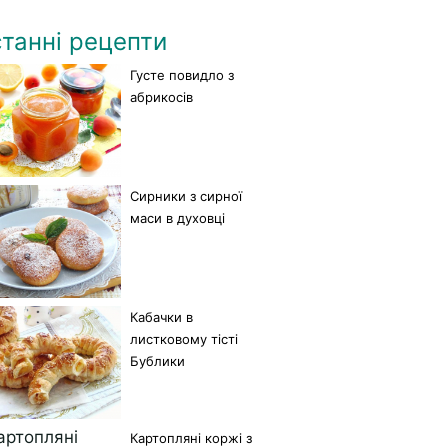
танні рецепти
Густе повидло з
абрикосів
Сирники з сирної
маси в духовці
Кабачки в
листковому тісті
Бублики
Картопляні коржі з