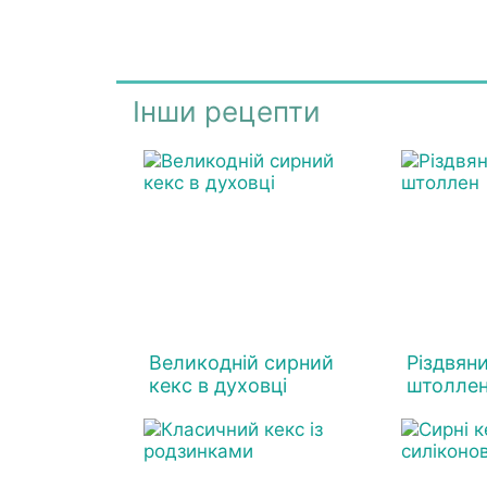
Інши рецепти
Великодній сирний
Різдвян
кекс в духовці
штолле