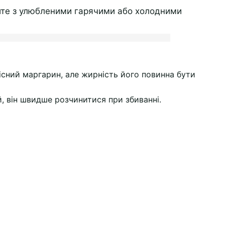
айте з улюбленими гарячими або холодними
сний маргарин, але жирність його повинна бути
 він швидше розчинитися при збиванні.