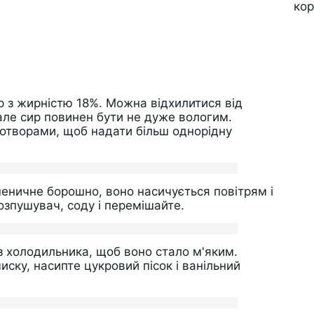
р з жирністю 18%. Можна відхилитися від
але сир повинен бути не дуже вологим.
 отворами, щоб надати більш однорідну
шеничне борошно, воно насичується повітрям і
розпушувач, соду і перемішайте.
з холодильника, щоб воно стало м'яким.
иску, насипте цукровий пісок і ванільний