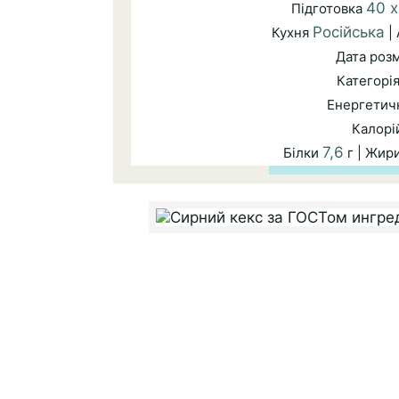
40 
Підготовка
Російська
Кухня
|
Дата роз
Категорі
Енергетичн
Калорі
7,6
Білки
г | Жир