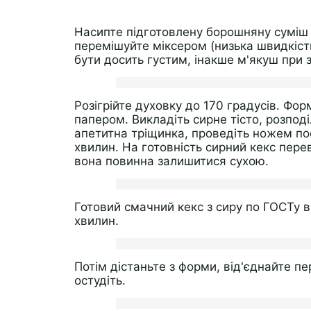
Насипте підготовлену борошняну суміш
перемішуйте міксером (низька швидкість
бути досить густим, інакше м'якуш при 
Розігрійте духовку до 170 градусів. Фо
папером. Викладіть сирне тісто, розподі
апетитна тріщинка, проведіть ножем по
хвилин. На готовність сирний кекс пер
вона повинна залишитися сухою.
Готовий смачний кекс з сиру по ГОСТу в
хвилин.
Потім дістаньте з форми, від'єднайте п
остудіть.