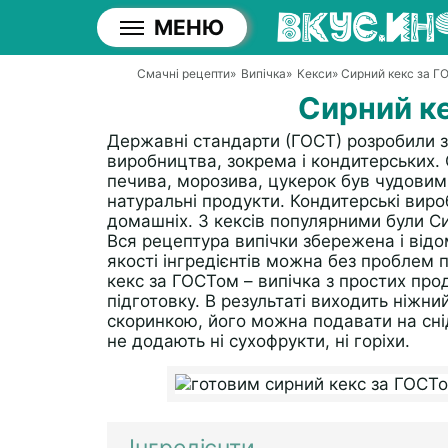
МЕНЮ
Смачні рецепти
»
Випічка
»
Кекси
» Сирний кекс за 
Сирний к
Державні стандарти (ГОСТ) розробили з
виробництва, зокрема і кондитерських. 
печива, морозива, цукерок був чудови
натуральні продукти. Кондитерські вироб
домашніх. З кексів популярними були Си
Вся рецептура випічки збережена і відо
якості інгредієнтів можна без проблем
кекс за ГОСТом – випічка з простих прод
підготовку. В результаті виходить ніжни
скоринкою, його можна подавати на снід
не додають ні сухофрукти, ні горіхи.