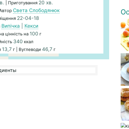
хв.
20 хв.
| Приготування
Света Слободянюк
 Автор
Ос
22-04-18
міщення
Випічка
|
Кекси
я
100
а цінність на
г
340
йність
ккал
13,7
46,7
и
г | Вуглеводи
г