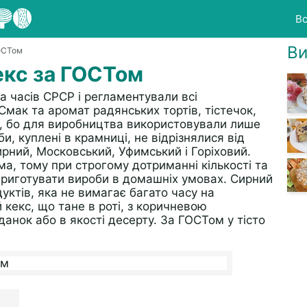
Вс
Ви
ГОСТом
екс за ГОСТом
а часів СРСР і регламентували всі
Смак та аромат радянських тортів, тістечок,
м, бо для виробництва використовували лише
и, куплені в крамниці, не відрізнялися від
рний, Московський, Уфимський і Горіховий.
ма, тому при строгому дотриманні кількості та
 приготувати вироби в домашніх умовах. Сирний
уктів, яка не вимагає багато часу на
й кекс, що тане в роті, з коричневою
анок або в якості десерту. За ГОСТом у тісто