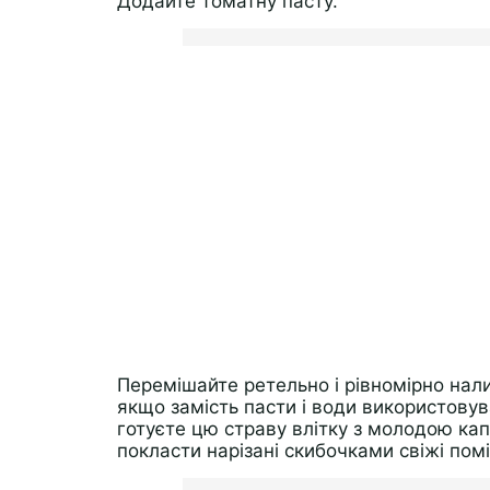
Додайте томатну пасту.
Перемішайте ретельно і рівномірно нали
якщо замість пасти і води використовув
готуєте цю страву влітку з молодою ка
покласти нарізані скибочками свіжі пом