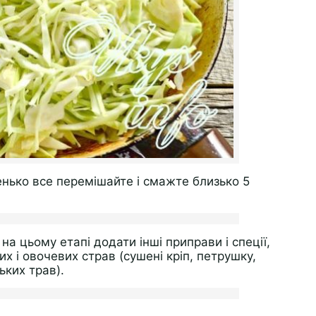
нько все перемішайте і смажте близько 5
на цьому етапі додати інші приправи і спеції,
х і овочевих страв (сушені кріп, петрушку,
ьких трав).