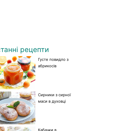
танні рецепти
Густе повидло з
абрикосів
Сирники з сирної
маси в духовці
Кабачки в