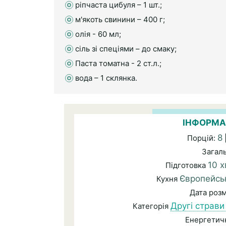
ріпчаста цибуля – 1 шт.;
м'якоть свинини – 400 г;
олія - 60 мл;
сіль зі спеціями – до смаку;
Паста томатна - 2 ст.л.;
вода – 1 склянка.
ІНФОРМА
8
Порцій:
Загал
10 х
Підготовка
Європейсь
Кухня
Дата роз
Другі страви
Категорія
Енергетичн