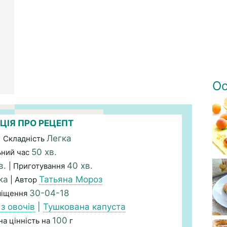
Ос
ЦІЯ ПРО РЕЦЕПТ
Легка
| Складність
50 хв.
ьний час
в.
40 хв.
| Приготування
ка
Татьяна Мороз
| Автор
30-04-18
міщення
 з овочів
|
Тушкована капуста
100
а цінність на
г