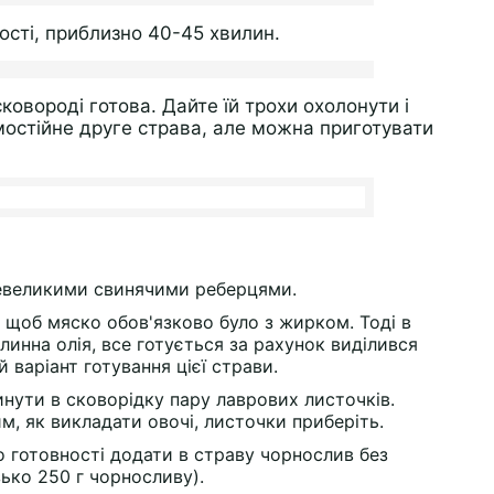
ості, приблизно 40-45 хвилин.
ковороді готова. Дайте їй трохи охолонути і
мостійне друге страва, але можна приготувати
невеликими свинячими реберцями.
, щоб мяско обов'язково було з жирком. Тоді в
инна олія, все готується за рахунок виділився
 варіант готування цієї страви.
нути в сковорідку пару лаврових листочків.
им, як викладати овочі, листочки приберіть.
о готовності додати в страву чорнослив без
зько 250 г чорносливу).