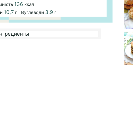
136
йність
ккал
10,7
3,9
ри
г | Вуглеводи
г