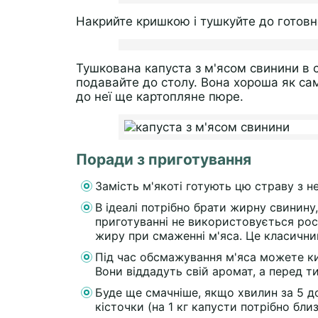
Накрийте кришкою і тушкуйте до готовн
Тушкована капуста з м'ясом свинини в с
подавайте до столу. Вона хороша як са
до неї ще картопляне пюре.
Поради з приготування
Замість м'якоті готують цю страву з 
В ідеалі потрібно брати жирну свинину
приготуванні не використовується росл
жиру при смаженні м'яса. Це класичний
Під час обсмажування м'яса можете ки
Вони віддадуть свій аромат, а перед т
Буде ще смачніше, якщо хвилин за 5 д
кісточки (на 1 кг капусти потрібно бли