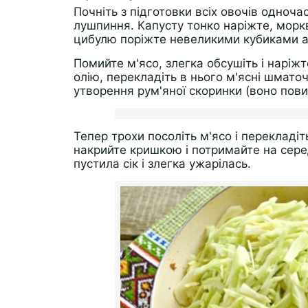
Почніть з підготовки всіх овочів одноча
лушпиння. Капусту тонко наріжте, моркв
цибулю поріжте невеликими кубиками а
Помийте м'ясо, злегка обсушіть і наріж
олію, перекладіть в нього м'ясні шмато
утворення рум'яної скоринки (воно повин
Тепер трохи посоліть м'ясо і перекладі
накрийте кришкою і потримайте на сере
пустила сік і злегка ужарілась.