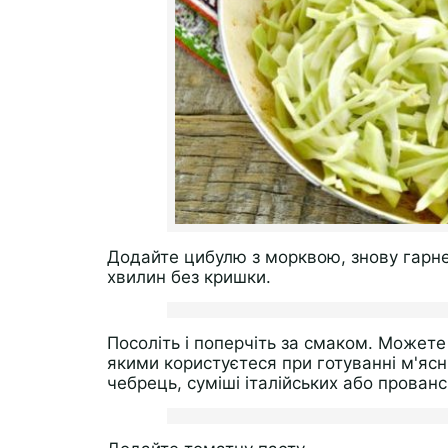
Додайте цибулю з морквою, знову гарне
хвилин без кришки.
Посоліть і поперчіть за смаком. Можете 
якими користуєтеся при готуванні м'ясни
чебрець, суміші італійських або прованс