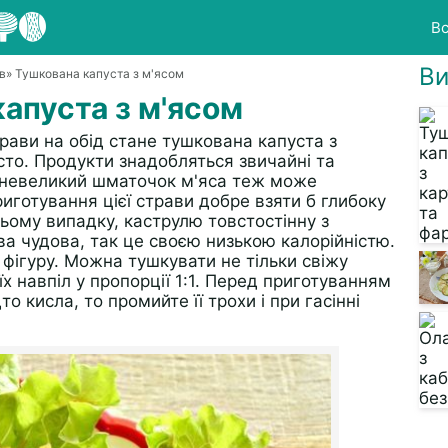
Вс
Ви
в
» Тушкована капуста з м'ясом
апуста з м'ясом
трави на обід стане тушкована капуста з
сто. Продукти знадобляться звичайні та
а невеликий шматочок м'яса теж може
иготування цієї страви добре взяти б глибоку
ьому випадку, каструлю товстостінну з
а чудова, так це своєю низькою калорійністю.
 фігуру. Можна тушкувати не тільки свіжу
їх навпіл у пропорції 1:1. Перед приготуванням
 кисла, то промийте її трохи і при гасінні