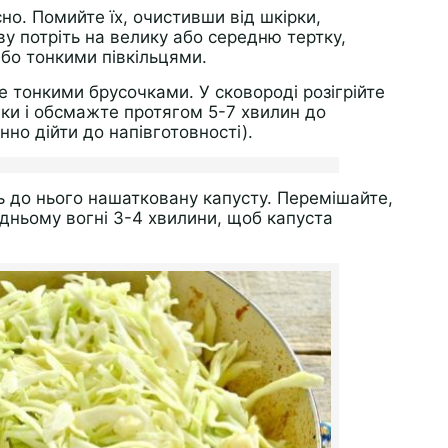
сно. Помийте їх, очистивши від шкірки,
у потріть на велику або середню тертку,
бо тонкими півкільцями.
те тонкими брусочками. У сковороді розігрійте
чки і обсмажте протягом 5-7 хвилин до
но дійти до напівготовності).
ть до нього нашатковану капусту. Перемішайте,
дньому вогні 3-4 хвилини, щоб капуста