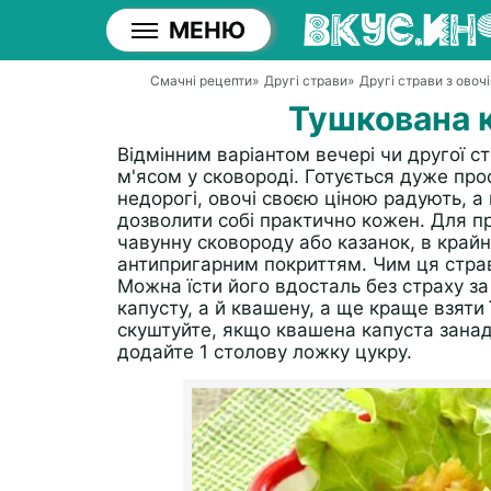
МЕНЮ
Смачні рецепти
»
Другі страви
»
Другі страви з овочі
Тушкована к
Відмінним варіантом вечері чи другої с
м'ясом у сковороді. Готується дуже про
недорогі, овочі своєю ціною радують, 
дозволити собі практично кожен. Для пр
чавунну сковороду або казанок, в крайн
антипригарним покриттям. Чим ця страв
Можна їсти його вдосталь без страху за
капусту, а й квашену, а ще краще взяти 
скуштуйте, якщо квашена капуста занадто
додайте 1 столову ложку цукру.