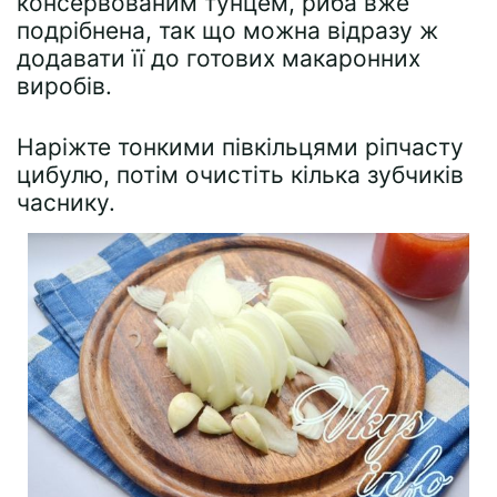
консервованим тунцем, риба вже
подрібнена, так що можна відразу ж
додавати її до готових макаронних
виробів.
Наріжте тонкими півкільцями ріпчасту
цибулю, потім очистіть кілька зубчиків
часнику.