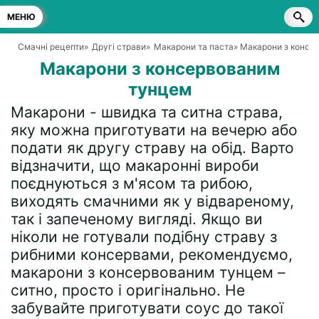
МЕНЮ
Смачні рецепти
»
Другі страви
»
Макарони та паста
» Макарони з консе
Макарони з консервованим
тунцем
Макарони - швидка та ситна страва,
яку можна приготувати на вечерю або
подати як другу страву на обід. Варто
відзначити, що макаронні вироби
поєднуються з м'ясом та рибою,
виходять смачними як у відвареному,
так і запеченому вигляді. Якщо ви
ніколи не готували подібну страву з
рибними консервами, рекомендуємо,
макарони з консервованим тунцем –
ситно, просто і оригінально. Не
забувайте приготувати соус до такої