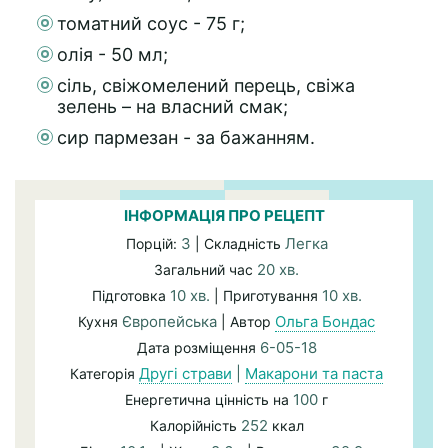
томатний соус - 75 г;
олія - 50 мл;
сіль, свіжомелений перець, свіжа
зелень – на власний смак;
сир пармезан - за бажанням.
ІНФОРМАЦІЯ ПРО РЕЦЕПТ
3
Легка
Порцій:
| Складність
20 хв.
Загальний час
10 хв.
10 хв.
Підготовка
| Приготування
Європейська
Ольга Бондас
Кухня
| Автор
6-05-18
Дата розміщення
Другі страви
|
Макарони та паста
Категорія
100
Енергетична цінність на
г
252
Калорійність
ккал