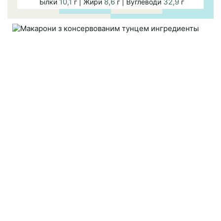
10,1
8,6
32,9
Білки
г | Жири
г | Вуглеводи
г