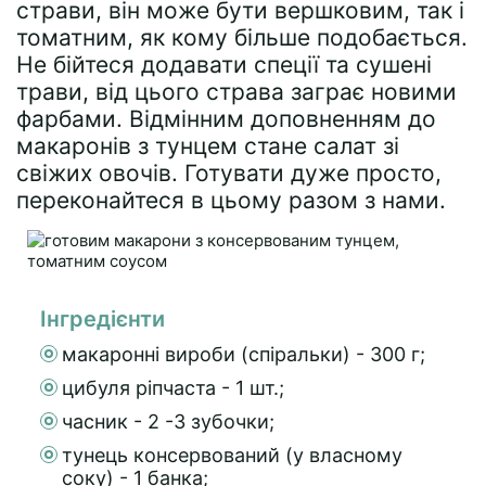
страви, він може бути вершковим, так і
томатним, як кому більше подобається.
Не бійтеся додавати спеції та сушені
трави, від цього страва заграє новими
фарбами. Відмінним доповненням до
макаронів з тунцем стане салат зі
свіжих овочів. Готувати дуже просто,
переконайтеся в цьому разом з нами.
Інгредієнти
макаронні вироби (спіральки) - 300 г;
цибуля ріпчаста - 1 шт.;
часник - 2 -3 зубочки;
тунець консервований (у власному
соку) - 1 банка;