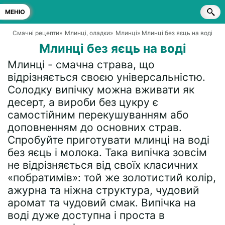
МЕНЮ
Смачні рецепти
»
Млинці, оладки
»
Млинці
» Млинці без яєць на воді
Млинці без яєць на воді
Млинці - смачна страва, що
відрізняється своєю універсальністю.
Солодку випічку можна вживати як
десерт, а вироби без цукру є
самостійним перекушуванням або
доповненням до основних страв.
Спробуйте приготувати млинці на воді
без яєць і молока. Така випічка зовсім
не відрізняється від своїх класичних
«побратимів»: той же золотистий колір,
ажурна та ніжна структура, чудовий
аромат та чудовий смак. Випічка на
воді дуже доступна і проста в