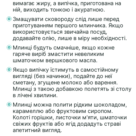
вимагає жиру, а випічка, приготована на
ній, виходить тонкою і акуратною.
Змащувати сковороду слід лише перед
приготуванням першого млинчика. Якщо
використовується звичайна посуд,
додавайте олію, лише в міру необхідності.
Млинці будуть смачніше, якщо кожне
гаряче виріб змастити невеликим
шматочком вершкового масла.
Якщо випічку їстимуть в самостійному
вигляді (без начинки), подайте до неї
сметану, згущене молоко або варення.
Млинці з такою добавкою полетять зі столу
в лічені хвилини.
Млинці можна полити рідким шоколадом,
карамеллю або фруктовим сиропом.
Колоті горішки, листочки м'яти, шматочки
свіжих фруктів або ягід додадуть страві
апетитний вигляд.