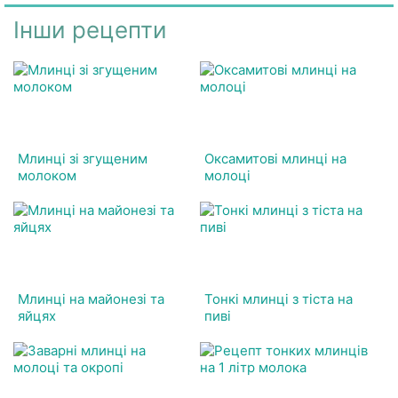
Інши рецепти
Млинці зі згущеним
Оксамитові млинці на
молоком
молоці
Млинці на майонезі та
Тонкі млинці з тіста на
яйцях
пиві