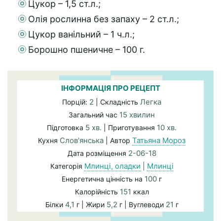
Цукор – 1,5 ст.л.;
Олія рослинна без запаху – 2 ст.л.;
Цукор ванільний – 1 ч.л.;
Борошно пшеничне – 100 г.
ІНФОРМАЦІЯ ПРО РЕЦЕПТ
2
Легка
Порцій:
| Складність
15 хвилин
Загальний час
5 хв.
10 хв.
Підготовка
| Приготування
Слов'янська
Татьяна Мороз
Кухня
| Автор
2-06-18
Дата розміщення
Млинці, оладки
|
Млинці
Категорія
100
Енергетична цінність на
г
151
Калорійність
ккал
4,1
5,2
21
Білки
г | Жири
г | Вуглеводи
г