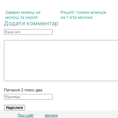
Заварні млинці на
Рецепт тонких млинців
молоці та окропі
на 1 літр молока
Додати комментар
Питання
2 плюc двa
Надіслати
Про сайт
Автори