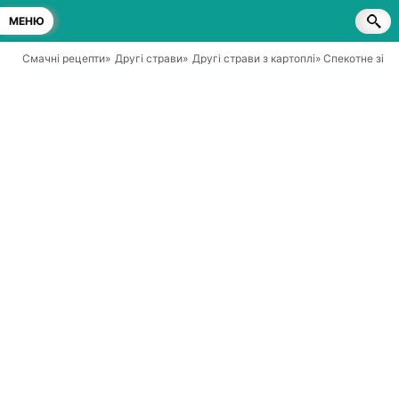
МЕНЮ
Смачні рецепти
»
Другі страви
»
Другі страви з картоплі
» Спекотне зі с