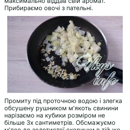
максимально віддав свій аромат.
Прибираємо овочі з пательні.
Промиту під проточною водою і злегка
обсушену рушником м'якоть свинини
нарізаємо на кубики розміром не
більше 3х сантиметрів. Обсмажуємо
м'ясо до золотистої скоринки в тій же