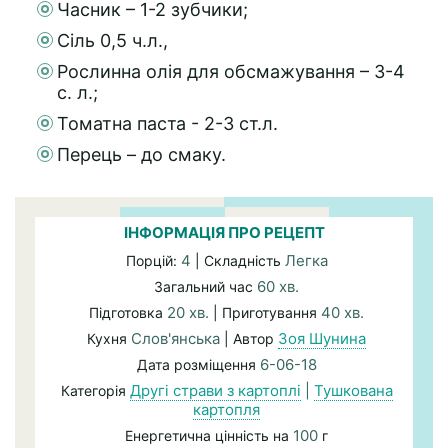
Часник – 1-2 зубчики;
Сіль 0,5 ч.л.,
Рослинна олія для обсмажування – 3-4
с. л.;
Томатна паста - 2-3 ст.л.
Перець – до смаку.
ІНФОРМАЦІЯ ПРО РЕЦЕПТ
4
Легка
Порцій:
| Складність
60 хв.
Загальний час
20 хв.
40 хв.
Підготовка
| Приготування
Слов'янська
Зоя Шунина
Кухня
| Автор
6-06-18
Дата розміщення
Другі страви з картоплі
|
Тушкована
Категорія
картопля
100
Енергетична цінність на
г