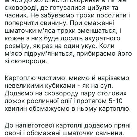
сковороді, де готувалися цибуля та
часник. Не забуваємо трохи посолити і
поперчити свинину. При смаженні
шматочки м'яса трохи зменшаться, і
кожен з них буде досить акуратного
розміру, як раз на один укус. Коли
м'ясо підрум'яниться, прибираємо його
зі сковороди.
Картоплю чистимо, миємо й нарізаємо
невеликими кубиками - як на суп.
Додаємо на сковороду пару столових
ложок рослинної олії і протягом 5-10
хвилин обсмажуємо в ньому картоплю.
До напівготової картоплі додаємо пряні
овочі і обсмажені шматочки свинини.