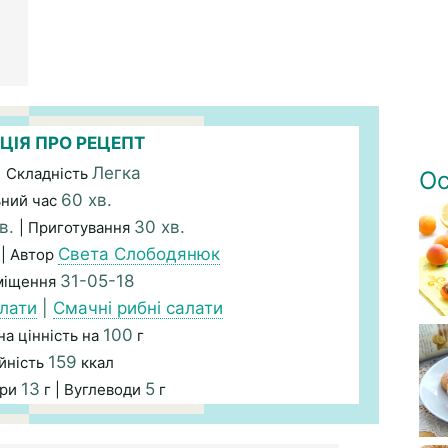
ЦІЯ ПРО РЕЦЕПТ
Легка
| Складність
Ос
60 хв.
ьний час
в.
30 хв.
| Приготування
Света Слободянюк
| Автор
31-05-18
міщення
лати
|
Смачні рибні салати
100
а цінність на
г
159
йність
ккал
13
5
ири
г | Вуглеводи
г