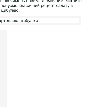
ашніх чимось новим та смачним, читайте
опонуємо класичний рецепт салату з
 цибулею.