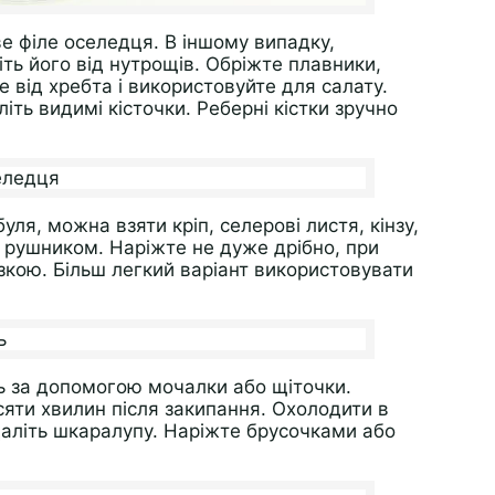
ве філе оселедця. В іншому випадку,
ть його від нутрощів. Обріжте плавники,
те від хребта і використовуйте для салату.
іть видимі кісточки. Реберні кістки зручно
буля, можна взяти кріп, селерові листя, кінзу,
м рушником. Наріжте не дуже дрібно, при
ізкою. Більш легкий варіант використовувати
ь за допомогою мочалки або щіточки.
есяти хвилин після закипання. Охолодити в
идаліть шкаралупу. Наріжте брусочками або