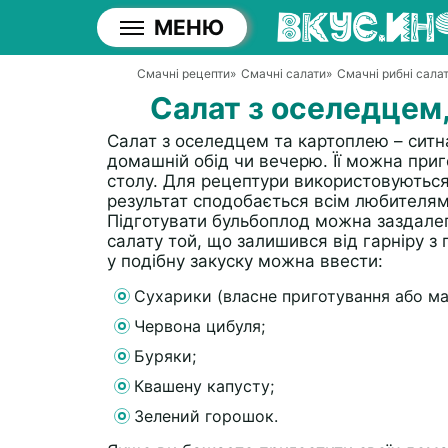
МЕНЮ
Смачні рецепти
»
Смачні салати
»
Смачні рибні сала
Салат з оселедцем
Салат з оселедцем та картоплею – ситна
домашній обід чи вечерю. Її можна приго
столу. Для рецептури використовуються 
результат сподобається всім любителям 
Підготувати бульбоплод можна заздалег
салату той, що залишився від гарніру з 
у подібну закуску можна ввести:
Сухарики (власне приготування або маг
Червона цибуля;
Буряки;
Квашену капусту;
Зелений горошок.