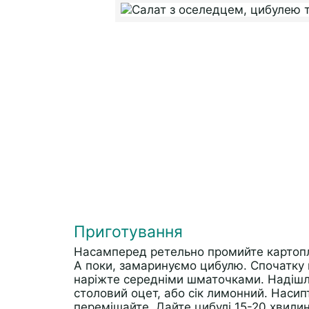
Приготування
Насамперед ретельно промийте картопля
А поки, замаринуємо цибулю. Спочатку 
наріжте середніми шматочками. Надішлі
столовий оцет, або сік лимонний. Насипт
перемішайте. Дайте цибулі 15-20 хвили