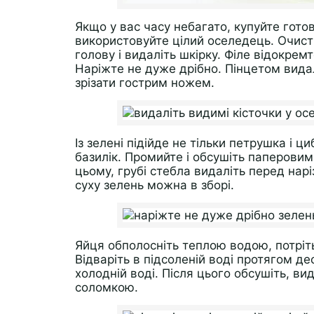
Якщо у вас часу небагато, купуйте гото
використовуйте цілий оселедець. Очисті
голову і видаліть шкірку. Філе відокрем
Наріжте не дуже дрібно. Пінцетом видал
зрізати гострим ножем.
Із зелені підійде не тільки петрушка і ци
базилік. Промийте і обсушіть паперови
цьому, грубі стебла видаліть перед нар
суху зелень можна в зборі.
Яйця обполосніть теплою водою, потріт
Відваріть в підсоленій воді протягом д
холодній воді. Після цього обсушіть, в
соломкою.