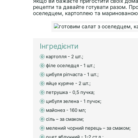
Якщо ви бажаєте пригостити своїх дом
рецепти та давайте готувати разом. Пр
оселедцем, картоплею та маринованою
Інгредієнти
картопля - 2 шт.;
філе оселедця - 1 шт.;
цибуля ріпчаста - 1 шт.;
яйце куряче - 2 шт.;
петрушка - 0,5 пучка;
цибуля зелена - 1 пучок;
майонез - 160 мл;
сіль – за смаком;
мелений чорний перець – за смаком;
оцет яблучний - 1-2 ст.л.;