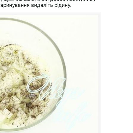
маринування видаліть рідину.