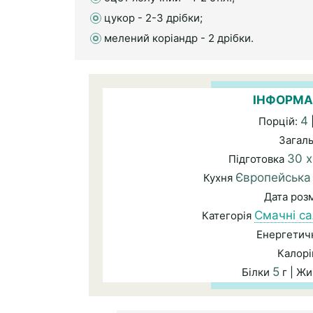
цукор - 2-3 дрібки;
мелений коріандр - 2 дрібки.
ІНФОРМА
4
Порцій:
Загал
30 х
Підготовка
Європейська
Кухня
Дата роз
Смачні са
Категорія
Енергетичн
Калорі
5
Білки
г | Ж