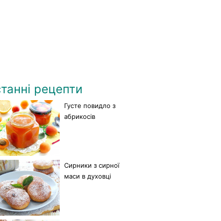
танні рецепти
Густе повидло з
абрикосів
Сирники з сирної
маси в духовці