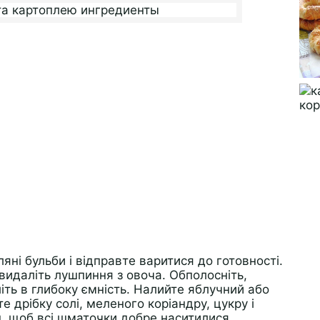
ні бульби і відправте варитися до готовності.
видаліть лушпиння з овоча. Обполосніть,
ть в глибоку ємність. Налийте яблучний або
е дрібку солі, меленого коріандру, цукру і
н, щоб всі шматочки добре наситилися