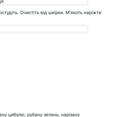
остудіть. Очистіть від шкірки. М'якоть наріжте
ну цибулю, рубану зелень, нарізану