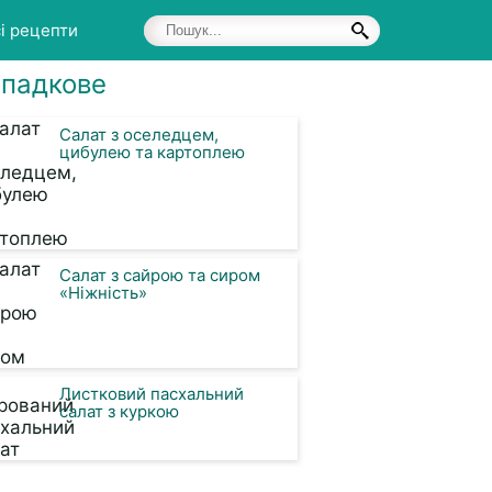
і рецепти
падкове
Салат з оселедцем,
цибулею та картоплею
Салат з сайрою та сиром
«Ніжність»
Листковий пасхальний
салат з куркою