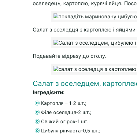
оселедець, картоплю, курячі яйця. Посо
Салат з оселедця з картоплею і яйцями 
Подавайте відразу до столу.
Салат з оселедцем, картопле
Інгредієнти:
Картопля – 1-2 шт.;
Філе оселедця-2 шт.;
Свіжий огірок-1 шт.;
Цибуля ріпчаста-0,5 шт.;