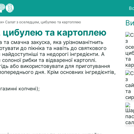
Вс
Ви
ти
» Салат з оселедцем, цибулею та картоплею
, цибулею та картоплею
 та смачна закуска, яка урізноманітнить
тувати до пікніка та навіть до святкового
найдоступніші та недорогі інгредієнти. А
солоної рибки та відвареної картоплі.
ідь або використовувати для приготування
попереднього дня. Крім основних інгредієнтів,
азинні копчені);